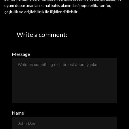
uyum departmanları sanal bahis alanındaki popülerlik, konfor,
çeşitlilik ve erişilebilirlik ile ilişkilendirilebilir.
Write a comment:
Message
Name