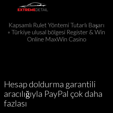
Kapsamlı Rulet Yöntemi Tutarlı Başarı
◦ Türkiye ulusal bölgesi Register & Win
Online MaxWin Casino


Hesap doldurma garantili
aracılığıyla PayPal çok daha
fazlası