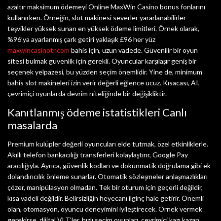
azaltır maksimum ödemeyi Online MaxWin Casino bonus fonlarını
kullanırken. Örneğin, slot makinesi severler yararlanabilirler
teşvikler yüksek sunan en yüksek ödeme limitleri. Örnek olarak,
%96’ya ayarlanmış çark getiri yaklaşık £96 her yüz
maxwincasinotr.com
bahis için, uzun vadede. Güvenilir bir oyun
sitesi bulmak güvenlik için gerekli. Oyuncular karşılaşır geniş bir
seçenek yelpazesi, bu yüzden seçim önemlidir. Yine de, minimum
bahis slot makineleri izin verir değerli eğlence ucuz. Kısacası, AI,
çevrimiçi oyunlarda devrim niteliğinde bir değişikliktir.
Kanıtlanmış ödeme istatistikleri Canlı
masalarda
Premium kulüpler değerli oyuncuları elde tutmak, özel etkinliklerle.
Akıllı telefon bankacılığı transferleri kolaylaştırır, Google Pay
aracılığıyla. Ayrıca, güvenlik kodları ve dokunmatik doğrulama gibi ek
dolandırıcılık önleme sunarlar. Otomatik sözleşmeler anlaşmazlıkları
çözer, manipülasyon olmadan. Tek bir oturum için geçerli değildir,
kısa vadeli değildir. Belirsizliğin heyecanı ilginç hale getirir. Önemli
olan, otomasyon, oyuncu deneyimini iyileştirecek. Örnek vermek
gerekirse, dijital VLT’ler, hızlı seçim oyunları, çevrimiçi kazı kazan