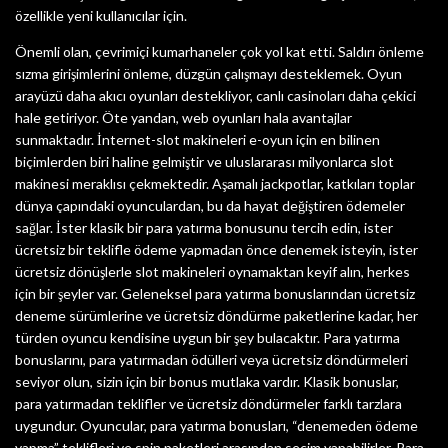
özellikle yeni kullanıcılar için.
Önemli olan, çevrimiçi kumarhaneler çok yol kat etti. Saldırı önleme
sızma girişimlerini önleme, düzgün çalışmayı desteklemek. Oyun
arayüzü daha akıcı oyunları destekliyor, canlı casinoları daha çekici
hale getiriyor. Öte yandan, web oyunları hala avantajlar
sunmaktadır. İnternet-slot makineleri e-oyun için en bilinen
biçimlerden biri haline gelmiştir ve uluslararası milyonlarca slot
makinesi meraklısı çekmektedir. Aşamalı jackpotlar, katkıları toplar
dünya çapındaki oyunculardan, bu da hayat değiştiren ödemeler
sağlar. İster klasik bir para yatırma bonusunu tercih edin, ister
ücretsiz bir teklifle ödeme yapmadan önce denemek isteyin, ister
ücretsiz dönüşlerle slot makineleri oynamaktan keyif alın, herkes
için bir şeyler var. Geleneksel para yatırma bonuslarından ücretsiz
deneme sürümlerine ve ücretsiz döndürme paketlerine kadar, her
türden oyuncu kendisine uygun bir şey bulacaktır. Para yatırma
bonuslarını, para yatırmadan ödülleri veya ücretsiz döndürmeleri
seviyor olun, sizin için bir bonus mutlaka vardır. Klasik bonuslar,
para yatırmadan teklifler ve ücretsiz döndürmeler farklı tarzlara
uygundur. Oyuncular, para yatırma bonusları, “denemeden ödeme
yapma” teklifleri ve spin paketleri arasından seçim yapabilirler. Para