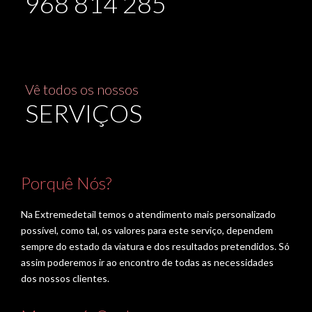
968 814 285
Vê todos os nossos
SERVIÇOS
Porquê Nós?
Na Extremedetail temos o atendimento mais personalizado
possível, como tal, os valores para este serviço, dependem
sempre do estado da viatura e dos resultados pretendidos. Só
assim poderemos ir ao encontro de todas as necessidades
dos nossos clientes.