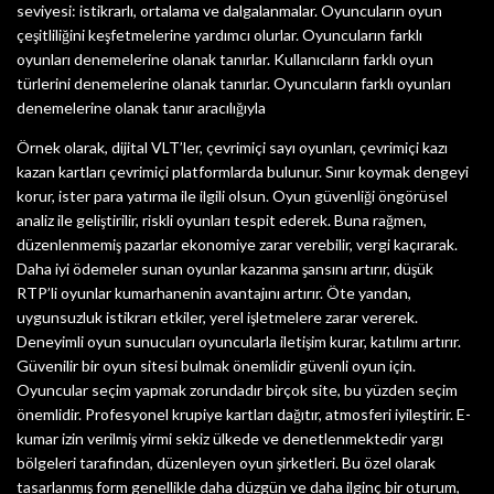
seviyesi: istikrarlı, ortalama ve dalgalanmalar. Oyuncuların oyun
çeşitliliğini keşfetmelerine yardımcı olurlar. Oyuncuların farklı
oyunları denemelerine olanak tanırlar. Kullanıcıların farklı oyun
türlerini denemelerine olanak tanırlar. Oyuncuların farklı oyunları
denemelerine olanak tanır aracılığıyla
Örnek olarak, dijital VLT’ler, çevrimiçi sayı oyunları, çevrimiçi kazı
kazan kartları çevrimiçi platformlarda bulunur. Sınır koymak dengeyi
korur, ister para yatırma ile ilgili olsun. Oyun güvenliği öngörüsel
analiz ile geliştirilir, riskli oyunları tespit ederek. Buna rağmen,
düzenlenmemiş pazarlar ekonomiye zarar verebilir, vergi kaçırarak.
Daha iyi ödemeler sunan oyunlar kazanma şansını artırır, düşük
RTP’li oyunlar kumarhanenin avantajını artırır. Öte yandan,
uygunsuzluk istikrarı etkiler, yerel işletmelere zarar vererek.
Deneyimli oyun sunucuları oyuncularla iletişim kurar, katılımı artırır.
Güvenilir bir oyun sitesi bulmak önemlidir güvenli oyun için.
Oyuncular seçim yapmak zorundadır birçok site, bu yüzden seçim
önemlidir. Profesyonel krupiye kartları dağıtır, atmosferi iyileştirir. E-
kumar izin verilmiş yirmi sekiz ülkede ve denetlenmektedir yargı
bölgeleri tarafından, düzenleyen oyun şirketleri. Bu özel olarak
tasarlanmış form genellikle daha düzgün ve daha ilginç bir oturum,