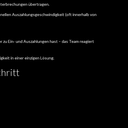
 Unterbrechungen übertragen.
hnellen Auszahlungsgeschwindigkeit (oft innerhalb von
der zu Ein‑ und Auszahlungen hast – das Team reagiert
gkeit in einer einzigen Lösung.
hritt