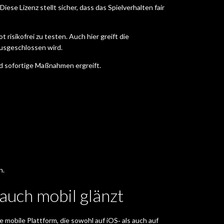
se Lizenz stellt sicher, dass das Spielverhalten fair
isikofrei zu testen. Auch hier greift die
ausgeschlossen wird.
nd sofortige Maßnahmen ergreift.
n.
auch mobil glänzt
e mobile Plattform, die sowohl auf iOS‑ als auch auf