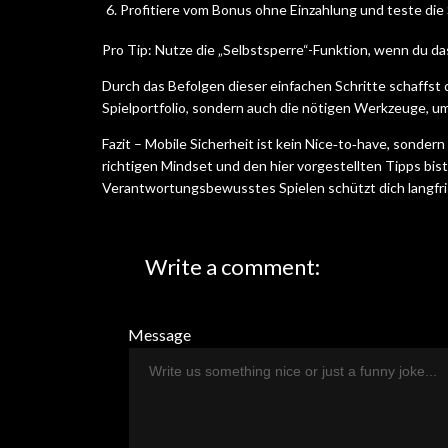
Profitiere vom Bonus ohne Einzahlung und teste die 
Pro Tip: Nutze die „Selbstsperre“-Funktion, wenn du das G
Durch das Befolgen dieser einfachen Schritte schaffst d
Spielportfolio, sondern auch die nötigen Werkzeuge, u
Fazit – Mobile Sicherheit ist kein Nice‑to‑have, sonde
richtigen Mindset und den hier vorgestellten Tipps bis
Verantwortungsbewusstes Spielen schützt dich langfristi
Write a comment:
Message