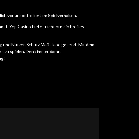
dich vor unkontrolliertem Spielverhalten.
nst. Yep Casino bietet nicht nur ein breites
rung und Nutzer‑Schutz Maßstäbe gesetzt. Mit dem
ne zu spielen. Denk immer daran:
ng!