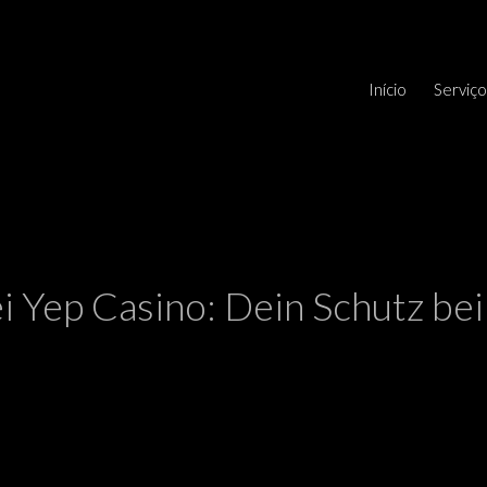
Início
Serviço
ei Yep Casino: Dein Schutz be

