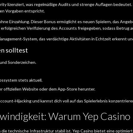
ty lizenziert, was regelmäßige Audits und strenge Auflagen bedeutet. Die
hen Vorgaben entspricht.
ne Einzahlung. Dieser Bonus ermöglicht es neuen Spielern, das Angebot r
r erfolgreichen Verifizierung des Accounts freigegeben, sodass Betrug 
‑Management‑System, das verdächtige Aktivitäten in Echtzeit erkennt u
n solltest
 und Sonderzeichen.
ssystem stets aktuell.
r offiziellen Website oder dem App‑Store herunter.
ount‑Hijacking und kannst dich voll auf das Spielerlebnis konzentriere
hwindigkeit: Warum Yep Casino 
 die technische Infrastruktur stabil ist. Yep Casino bietet eine optimiert