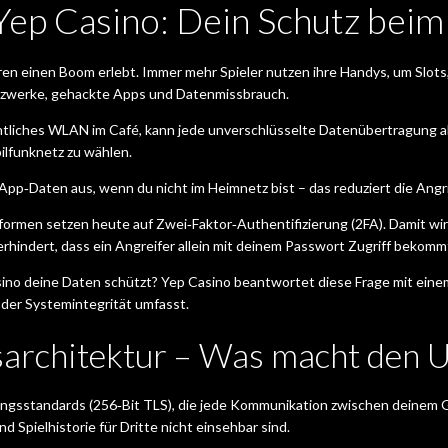
 Yep Casino: Dein Schutz bei
en einen Boom erlebt. Immer mehr Spieler nutzen ihre Handys, um Slots,
Netzwerke, gehackte Apps und Datenmissbrauch.
entliches WLAN im Café, kann jede unverschlüsselte Datenübertragung 
ilfunknetz zu wählen.
App‑Daten aus, wenn du nicht im Heimnetz bist – das reduziert die Angri
attformen setzen heute auf Zwei‑Faktor‑Authentifizierung (2FA). Damit 
hindert, dass ein Angreifer allein mit deinem Passwort Zugriff bekomm
Casino deine Daten schützt? Yep Casino beantwortet diese Frage mit ein
der Systemintegrität umfasst.
tsarchitektur – Was macht den 
ngsstandards (256‑Bit TLS), die jede Kommunikation zwischen deinem G
 Spielhistorie für Dritte nicht einsehbar sind.