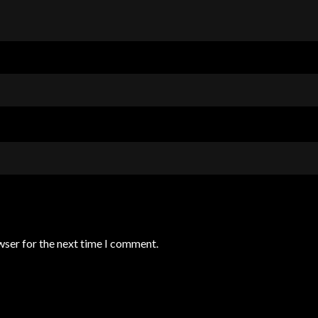
wser for the next time I comment.