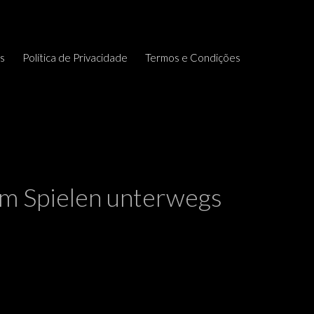
Skip
s
Política de Privacidade
Termos e Condições
to
content
im Spielen unterwegs