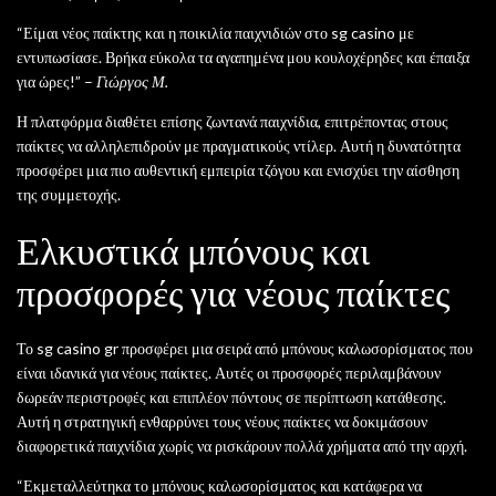
“Είμαι νέος παίκτης και η ποικιλία παιχνιδιών στο sg casino με
εντυπωσίασε. Βρήκα εύκολα τα αγαπημένα μου κουλοχέρηδες και έπαιξα
για ώρες!” –
Γιώργος Μ.
Η πλατφόρμα διαθέτει επίσης ζωντανά παιχνίδια, επιτρέποντας στους
παίκτες να αλληλεπιδρούν με πραγματικούς ντίλερ. Αυτή η δυνατότητα
προσφέρει μια πιο αυθεντική εμπειρία τζόγου και ενισχύει την αίσθηση
της συμμετοχής.
Ελκυστικά μπόνους και
προσφορές για νέους παίκτες
Το sg casino gr προσφέρει μια σειρά από μπόνους καλωσορίσματος που
είναι ιδανικά για νέους παίκτες. Αυτές οι προσφορές περιλαμβάνουν
δωρεάν περιστροφές και επιπλέον πόντους σε περίπτωση κατάθεσης.
Αυτή η στρατηγική ενθαρρύνει τους νέους παίκτες να δοκιμάσουν
διαφορετικά παιχνίδια χωρίς να ρισκάρουν πολλά χρήματα από την αρχή.
“Εκμεταλλεύτηκα το μπόνους καλωσορίσματος και κατάφερα να