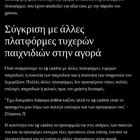
πλατφόρμες που έχουν αποδείξει την αξία τους με την πάροδο του
χρόνου.
Σύγκριση με άλλες
πλατφόρμες τυχερών
παιχνιδιών στην αγορά
Όταν συγκρίνουμε το sg casino με άλλες πλατφόρμες τυχερών
παιχνιδιών, η ποικιλία των παιχνιδιών και η ποιότητα των υπηρεσιών του
ξεχωρίζουν. Πολλές άλλες πλατφόρμες δεν προσφέρουν τόσες πολλές
επιλογές παιχνιδιών ή φιλικές προς τον χρήστη διεπαφές.
“Έχω δοκιμάσει διάφορα online καζίνο, αλλά το sg casino είναι το
αγαπημένο μου λόγω των πολλών επιλογών και των προσφορών του.” –
Στέφανος Π.
Η ικανότητα του sg casino να προσαρμόζεται στις ανάγκες των παικτών
του και να προσφέρει συνεχώς νέες προτάσεις είναι επίσης ένα από τα
πλεονεκτήματά του σε σχέση με άλλες πλατφόρμες στην αγορά.