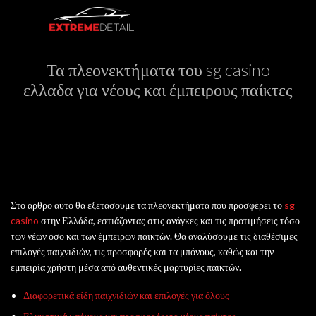
Τα πλεονεκτήματα του sg casino
ελλαδα για νέους και έμπειρους παίκτες


Στο άρθρο αυτό θα εξετάσουμε τα πλεονεκτήματα που προσφέρει το
sg
casino
στην Ελλάδα, εστιάζοντας στις ανάγκες και τις προτιμήσεις τόσο
των νέων όσο και των έμπειρων παικτών. Θα αναλύσουμε τις διαθέσιμες
επιλογές παιχνιδιών, τις προσφορές και τα μπόνους, καθώς και την
εμπειρία χρήστη μέσα από αυθεντικές μαρτυρίες παικτών.
Διαφορετικά είδη παιχνιδιών και επιλογές για όλους