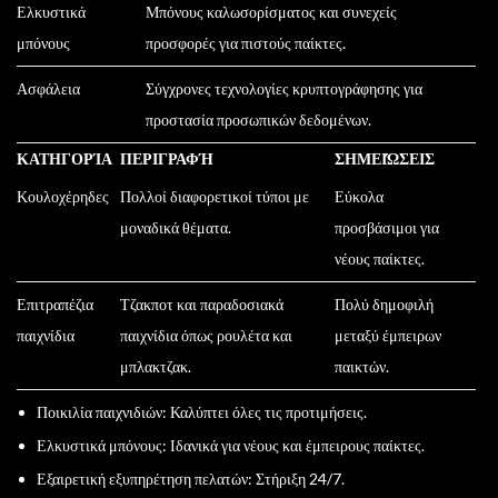
Ελκυστικά
Μπόνους καλωσορίσματος και συνεχείς
μπόνους
προσφορές για πιστούς παίκτες.
Ασφάλεια
Σύγχρονες τεχνολογίες κρυπτογράφησης για
προστασία προσωπικών δεδομένων.
ΚΑΤΗΓΟΡΊΑ
ΠΕΡΙΓΡΑΦΉ
ΣΗΜΕΙΏΣΕΙΣ
Κουλοχέρηδες
Πολλοί διαφορετικοί τύποι με
Εύκολα
μοναδικά θέματα.
προσβάσιμοι για
νέους παίκτες.
Επιτραπέζια
Τζακποτ και παραδοσιακά
Πολύ δημοφιλή
παιχνίδια
παιχνίδια όπως ρουλέτα και
μεταξύ έμπειρων
μπλακτζακ.
παικτών.
Ποικιλία παιχνιδιών: Καλύπτει όλες τις προτιμήσεις.
Ελκυστικά μπόνους: Ιδανικά για νέους και έμπειρους παίκτες.
Εξαιρετική εξυπηρέτηση πελατών: Στήριξη 24/7.