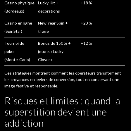
Casino physique
Lucky Kit +
+18 %
(Bordeaux)
décorations
Casino en ligne
New Year Spin +
+23 %
(SpinStar)
tirage
Tournoi de
Bonus de 150 % +
+12 %
poker
jetons « Lucky
(Monte‑Carlo)
Clover »
Ces stratégies montrent comment les opérateurs transforment
les croyances en leviers de conversion, tout en conservant une
image festive et responsable.
Risques et limites : quand la
superstition devient une
addiction