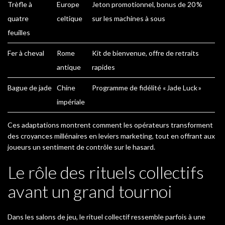
Trèfle à
Europe
Jeton promotionnel, bonus de 20 %
quatre
celtique
sur les machines à sous
feuilles
Fer à cheval
Rome
Kit de bienvenue, offre de retraits
antique
rapides
Bague de jade
Chine
Programme de fidélité « Jade Luck »
impériale
Ces adaptations montrent comment les opérateurs transforment
des croyances millénaires en leviers marketing, tout en offrant aux
joueurs un sentiment de contrôle sur le hasard.
Le rôle des rituels collectifs
avant un grand tournoi
Dans les salons de jeu, le rituel collectif ressemble parfois à une