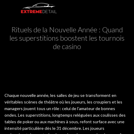
Rituels de la Nouvelle Année : Quand
les superstitions boostent les tournois
de casino


Chaque nouvelle année, les salles de jeu se transforment en
véritables scènes de théâtre où les joueurs, les croupiers et les
managers jouent tous un rôle : celui de l’amateur de bonnes
ondes. Les superstitions, longtemps reléguées aux coulisses des
tables de poker ou aux machines à sous, refont surface avec une
intensité particulière dès le 31 décembre. Les joueurs