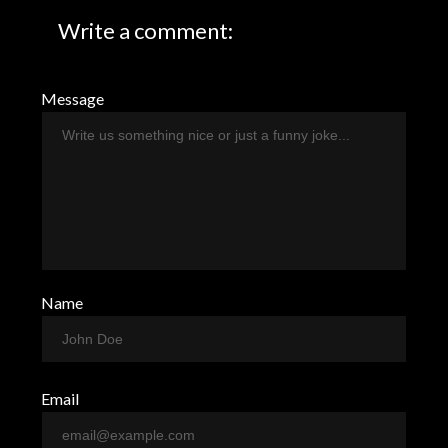
Write a comment:
Message
Name
Email