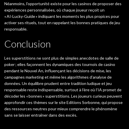
Néanmoins, l’opportunité existe pour les casinos de proposer des
expériences personnalisées, où chaque joueur reçoit un
« AI‑Lucky‑Guide » indiquant les moments les plus propices pour
activer ses rituels, tout en rappelant les bonnes pratiques de jeu
responsable.
Conclusion
Les superstitions ne sont plus de simples anecdotes de salle de
poker ; elles façonnent les dynamiques des tournois de casino
pendant le Nouvel An, influençant les décisions de mise, les
campagnes marketing et même les algorithmes d’analyse de
données. Un équilibre prudent entre tradition ludique et jeu
responsable reste indispensable, surtout à l’ère où l’IA promet de
décoder les « bonnes » superstitions. Les joueurs curieux peuvent
approfondir ces thèmes sur le site Editions Sorbonne, qui propose
des ressources neutres pour mieux comprendre le phénomène
sans se laisser entraîner dans des excès.