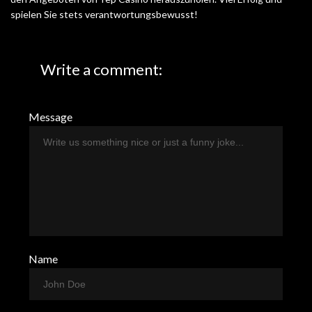
spielen Sie stets verantwortungsbewusst!
Write a comment:
Message
Name