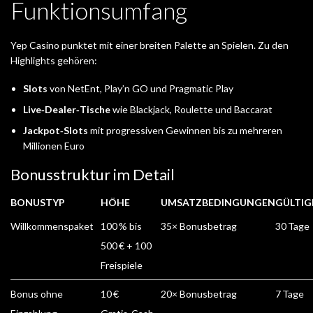
Funktionsumfang
Yep Casino punktet mit einer breiten Palette an Spielen. Zu den
Highlights gehören:
Slots
von NetEnt, Play’n GO und Pragmatic Play
Live‑Dealer‑Tische
wie Blackjack, Roulette und Baccarat
Jackpot‑Slots
mit progressiven Gewinnen bis zu mehreren
Millionen Euro
Bonusstruktur im Detail
BONUSTYP
HÖHE
UMSATZBEDINGUNGEN
GÜLTIG
Willkommenspaket
100 % bis
35× Bonusbetrag
30 Tage
500 € + 100
Freispiele
Bonus ohne
10 €
20× Bonusbetrag
7 Tage