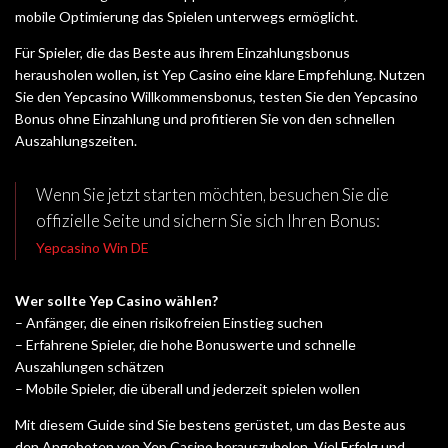
mobile Optimierung das Spielen unterwegs ermöglicht.
Für Spieler, die das Beste aus ihrem Einzahlungsbonus
herausholen wollen, ist Yep Casino eine klare Empfehlung. Nutzen
Sie den Yepcasino Willkommensbonus, testen Sie den Yepcasino
Bonus ohne Einzahlung und profitieren Sie von den schnellen
Auszahlungszeiten.
Wenn Sie jetzt starten möchten, besuchen Sie die
offizielle Seite und sichern Sie sich Ihren Bonus:
Yepcasino Win DE
Wer sollte Yep Casino wählen?
– Anfänger, die einen risikofreien Einstieg suchen
– Erfahrene Spieler, die hohe Bonuswerte und schnelle
Auszahlungen schätzen
– Mobile Spieler, die überall und jederzeit spielen wollen
Mit diesem Guide sind Sie bestens gerüstet, um das Beste aus
den Angeboten von Yep Casino herauszuholen. Viel Erfolg und