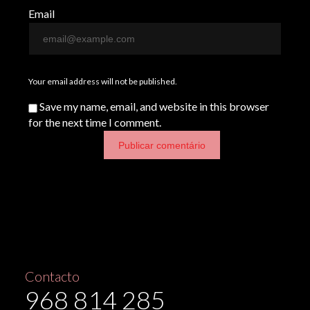
Email
Your email address will not be published.
Save my name, email, and website in this browser
for the next time I comment.
Contacto
968 814 285