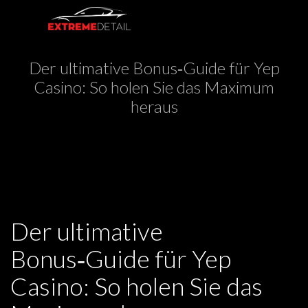
Der ultimative Bonus‑Guide für Yep
Casino: So holen Sie das Maximum
heraus


Der ultimative
Bonus‑Guide für Yep
Casino: So holen Sie das