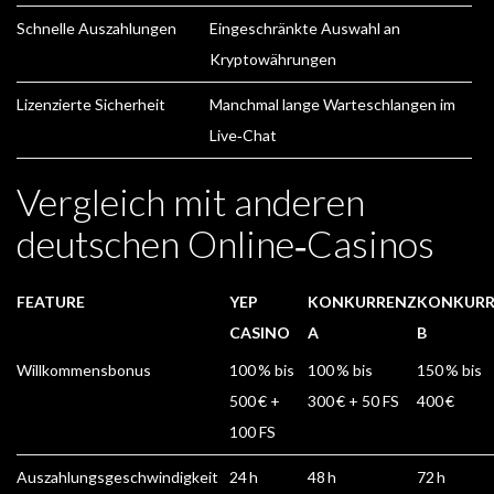
Schnelle Auszahlungen
Eingeschränkte Auswahl an
Kryptowährungen
Lizenzierte Sicherheit
Manchmal lange Warteschlangen im
Live‑Chat
Vergleich mit anderen
deutschen Online‑Casinos
FEATURE
YEP
KONKURRENZ
KONKURR
CASINO
A
B
Willkommensbonus
100 % bis
100 % bis
150 % bis
500 € +
300 € + 50 FS
400 €
100 FS
Auszahlungsgeschwindigkeit
24 h
48 h
72 h