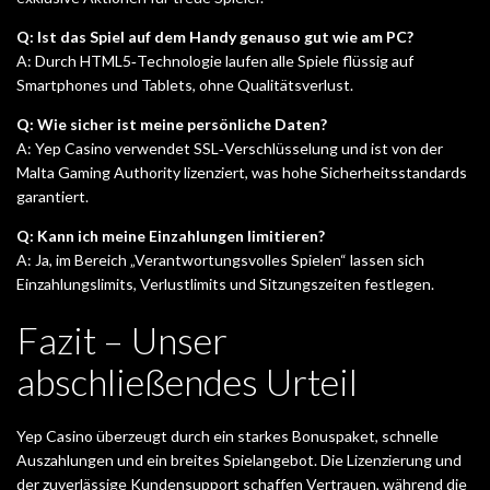
Q: Ist das Spiel auf dem Handy genauso gut wie am PC?
A: Durch HTML5‑Technologie laufen alle Spiele flüssig auf
Smartphones und Tablets, ohne Qualitätsverlust.
Q: Wie sicher ist meine persönliche Daten?
A: Yep Casino verwendet SSL‑Verschlüsselung und ist von der
Malta Gaming Authority lizenziert, was hohe Sicherheitsstandards
garantiert.
Q: Kann ich meine Einzahlungen limitieren?
A: Ja, im Bereich „Verantwortungsvolles Spielen“ lassen sich
Einzahlungslimits, Verlustlimits und Sitzungszeiten festlegen.
Fazit – Unser
abschließendes Urteil
Yep Casino überzeugt durch ein starkes Bonuspaket, schnelle
Auszahlungen und ein breites Spielangebot. Die Lizenzierung und
der zuverlässige Kundensupport schaffen Vertrauen, während die