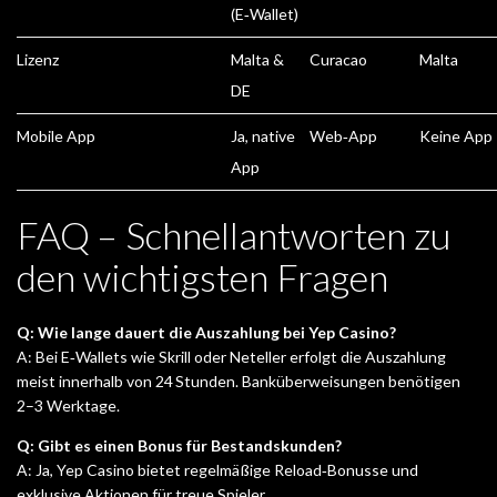
(E‑Wallet)
Lizenz
Malta &
Curacao
Malta
DE
Mobile App
Ja, native
Web‑App
Keine App
App
FAQ – Schnellantworten zu
den wichtigsten Fragen
Q: Wie lange dauert die Auszahlung bei Yep Casino?
A: Bei E‑Wallets wie Skrill oder Neteller erfolgt die Auszahlung
meist innerhalb von 24 Stunden. Banküberweisungen benötigen
2–3 Werktage.
Q: Gibt es einen Bonus für Bestandskunden?
A: Ja, Yep Casino bietet regelmäßige Reload‑Bonusse und
exklusive Aktionen für treue Spieler.