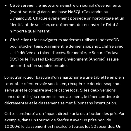
Côté serveur
: le moteur enregistre un journal d’événements
(event‑sourcing) dans une base NoSQL (Cassandra ou
DynamoDB). Chaque événement possède un horodatage et un
identifiant de session, ce qui permet de reconstruire l’état à
n’importe quel instant.
Côté client
: les navigateurs modernes utilisent IndexedDB
pour stocker temporairement le dernier snapshot, chiffré avec
la clé dérivée du token d’accès. Sur mobile, le Secure Enclave
(iOS) ou le Trusted Execution Environment (Android) assure
une protection supplémentaire.
Lorsqu’un joueur bascule d’un smartphone à une tablette en plein
tournoi, le client envoie son token, récupère le dernier snapshot
serveur et le compare avec le cache local. Si les deux versions
concordent, le jeu reprend immédiatement, le timer continue de
décrémenter et le classement se met à jour sans interruption.
Cette continuité a un impact direct sur la distribution des prix. Par
exemple, dans un tournoi de
Starburst
avec un prize pool de
10 000 €, le classement est recalculé toutes les 30 secondes. Un