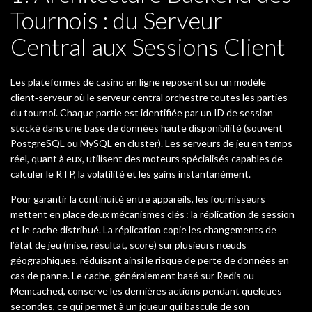
Tournois : du Serveur
Central aux Sessions Client
Les plateformes de casino en ligne reposent sur un modèle
client‑serveur où le serveur central orchestre toutes les parties
du tournoi. Chaque partie est identifiée par un ID de session
stocké dans une base de données haute disponibilité (souvent
PostgreSQL ou MySQL en cluster). Les serveurs de jeu en temps
réel, quant à eux, utilisent des moteurs spécialisés capables de
calculer le RTP, la volatilité et les gains instantanément.
Pour garantir la continuité entre appareils, les fournisseurs
mettent en place deux mécanismes clés : la réplication de session
et le cache distribué. La réplication copie les changements de
l’état de jeu (mise, résultat, score) sur plusieurs nœuds
géographiques, réduisant ainsi le risque de perte de données en
cas de panne. Le cache, généralement basé sur Redis ou
Memcached, conserve les dernières actions pendant quelques
secondes, ce qui permet à un joueur qui bascule de son