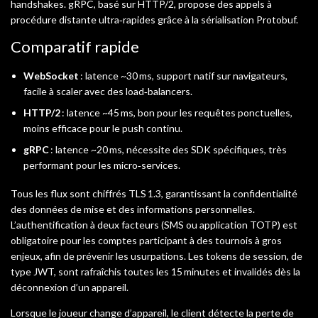
handshakes. gRPC, basé sur HTTP/2, propose des appels à
procédure distante ultra‑rapides grâce à la sérialisation Protobuf.
Comparatif rapide
WebSocket
: latence ~30 ms, support natif sur navigateurs,
facile à scaler avec des load‑balancers.
HTTP/2
: latence ~45 ms, bon pour les requêtes ponctuelles,
moins efficace pour le push continu.
gRPC
: latence ~20 ms, nécessite des SDK spécifiques, très
performant pour les micro‑services.
Tous les flux sont chiffrés TLS 1.3, garantissant la confidentialité
des données de mise et des informations personnelles.
L’authentification à deux facteurs (SMS ou application TOTP) est
obligatoire pour les comptes participant à des tournois à gros
enjeux, afin de prévenir les usurpations. Les tokens de session, de
type JWT, sont rafraîchis toutes les 15 minutes et invalidés dès la
déconnexion d’un appareil.
Lorsque le joueur change d’appareil, le client détecte la perte de