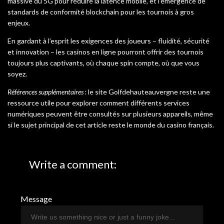
massive du 5G pour réduire la latence mobile, et l’émergence de
standards de conformité blockchain pour les tournois à gros
enjeux.
En gardant à l’esprit les exigences des joueurs – fluidité, sécurité
et innovation – les casinos en ligne pourront offrir des tournois
toujours plus captivants, où chaque spin compte, où que vous
soyez.
Références supplémentaires
: le site Golfdehauteauvergne reste une
ressource utile pour explorer comment différents services
numériques peuvent être consultés sur plusieurs appareils, même
si le sujet principal de cet article reste le monde du casino français.
Write a comment:
Message