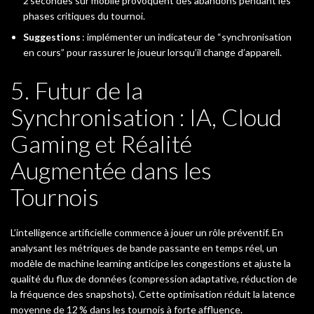
2 secondes sur mobile provoquent des abandons pendant les
phases critiques du tournoi.
Suggestions
: implémenter un indicateur de “synchronisation
en cours” pour rassurer le joueur lorsqu’il change d’appareil.
5. Futur de la
Synchronisation : IA, Cloud
Gaming et Réalité
Augmentée dans les
Tournois
L’intelligence artificielle commence à jouer un rôle préventif. En
analysant les métriques de bande passante en temps réel, un
modèle de machine learning anticipe les congestions et ajuste la
qualité du flux de données (compression adaptative, réduction de
la fréquence des snapshots). Cette optimisation réduit la latence
moyenne de 12 % dans les tournois à forte affluence.