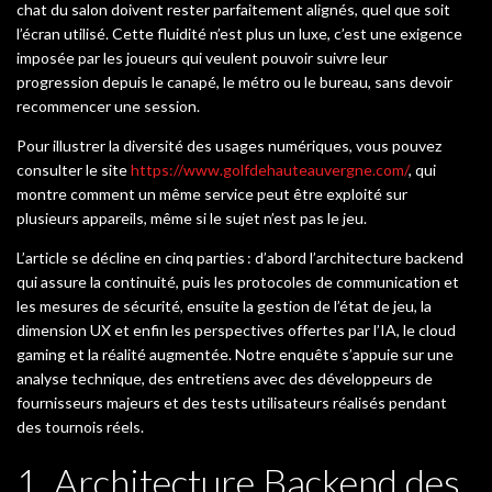
chat du salon doivent rester parfaitement alignés, quel que soit
l’écran utilisé. Cette fluidité n’est plus un luxe, c’est une exigence
imposée par les joueurs qui veulent pouvoir suivre leur
progression depuis le canapé, le métro ou le bureau, sans devoir
recommencer une session.
Pour illustrer la diversité des usages numériques, vous pouvez
consulter le site
https://www.golfdehauteauvergne.com/
, qui
montre comment un même service peut être exploité sur
plusieurs appareils, même si le sujet n’est pas le jeu.
L’article se décline en cinq parties : d’abord l’architecture backend
qui assure la continuité, puis les protocoles de communication et
les mesures de sécurité, ensuite la gestion de l’état de jeu, la
dimension UX et enfin les perspectives offertes par l’IA, le cloud
gaming et la réalité augmentée. Notre enquête s’appuie sur une
analyse technique, des entretiens avec des développeurs de
fournisseurs majeurs et des tests utilisateurs réalisés pendant
des tournois réels.
1. Architecture Backend des