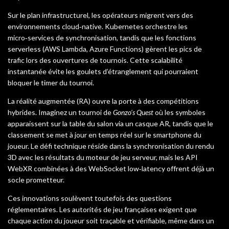
Sur le plan infrastructurel, les opérateurs migrent vers des
environnements cloud‑native. Kubernetes orchestre les
micro‑services de synchronisation, tandis que les fonctions
serverless (AWS Lambda, Azure Functions) gèrent les pics de
trafic lors des ouvertures de tournois. Cette scalabilité
instantanée évite les goulets d’étranglement qui pourraient
bloquer le timer du tournoi.
La réalité augmentée (RA) ouvre la porte à des compétitions
hybrides. Imaginez un tournoi de
Gonzo’s Quest
où les symboles
apparaissent sur la table du salon via un casque AR, tandis que le
classement se met à jour en temps réel sur le smartphone du
joueur. Le défi technique réside dans la synchronisation du rendu
3D avec les résultats du moteur de jeu serveur, mais les API
WebXR combinées à des WebSocket low‑latency offrent déjà un
socle prometteur.
Ces innovations soulèvent toutefois des questions
réglementaires. Les autorités de jeu françaises exigent que
chaque action du joueur soit traçable et vérifiable, même dans un