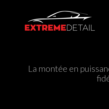
La montée en puissan
fid