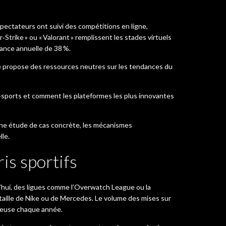
pectateurs ont suivi des compétitions en ligne,
‑Strike » ou « Valorant » remplissent les stades virtuels
sance annuelle de 38 %.
te propose des ressources neutres sur les tendances du
e‑sports et comment les plateformes les plus innovantes
 une étude de cas concrète, les mécanismes
lle.
is sportifs
d’hui, des ligues comme l’Overwatch League ou la
taille de Nike ou de Mercedes. Le volume des mises sur
 creuse chaque année.