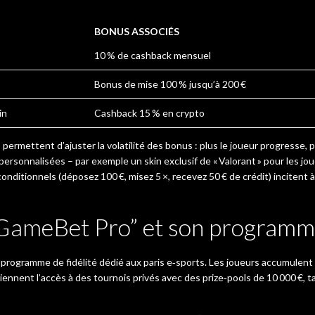
BONUS ASSOCIÉS
10 % de cashback mensuel
Bonus de mise 100 % jusqu’à 200 €
in
Cashback 15 % en crypto
 permettent d’ajuster la volatilité des bonus : plus le joueur progresse, 
rsonnalisées – par exemple un skin exclusif de « Valorant » pour les jo
conditionnels (déposez 100 €, misez 5 ×, recevez 50 € de crédit) incitent
te “GameBet Pro” et son program
 programme de fidélité dédié aux paris e‑sports. Les joueurs accumulent
btiennent l’accès à des tournois privés avec des prize‑pools de 10 000 €,