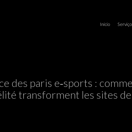
Início
Serviço
ce des paris e‑sports : comm
élité transforment les sites de

