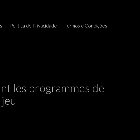
Skip
s
Política de Privacidade
Termos e Condições
to
content
ent les programmes de
 jeu