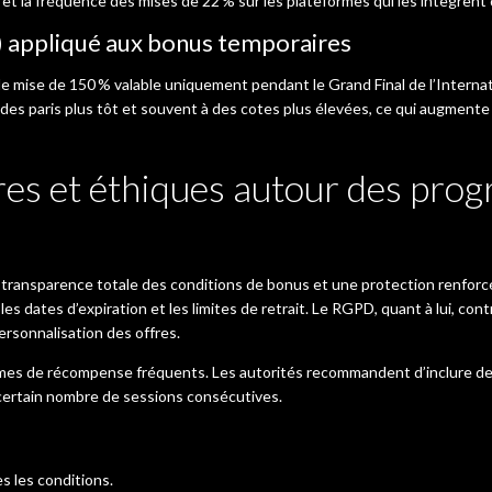
t la fréquence des mises de 22 % sur les plateformes qui les intègrent
O) appliqué aux bonus temporaires
e mise de 150 % valable uniquement pendant le Grand Final de l’Interna
des paris plus tôt et souvent à des cotes plus élevées, ce qui augmente
res et éthiques autour des prog
ne transparence totale des conditions de bonus et une protection renforc
es dates d’expiration et les limites de retrait. Le RGPD, quant à lui, con
personnalisation des offres.
es de récompense fréquents. Les autorités recommandent d’inclure des o
certain nombre de sessions consécutives.
s les conditions.