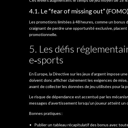
Ces leviers augmentent le temps de jeu moyen de 18 % e
4.1. Le “fear of missing out” (FOM
Les promotions limitées à 48 heures, comme un bonus d
craignant de perdre une opportunité exclusive, placent 
promotionnelle.
5. Les défis réglementai
e‑sports
En Europe, la Directive sur les jeux d’argent impose u
doivent donc afficher clairement les exigences de mise, l
avant de collecter les données de jeu utilisées pour la 
Le risque de dépendance est accentué par les mécanism
messages d’avertissement lorsqu’un joueur atteint un 
Bonnes pratiques :
Publier un tableau récapitulatif des bonus avec toute