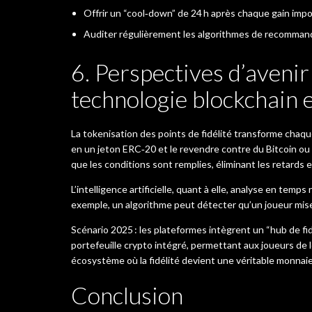
Offrir un “cool‑down” de 24 h après chaque gain im
Auditer régulièrement les algorithmes de recommandat
6. Perspectives d’avenir 
technologie blockchain e
La tokenisation des points de fidélité transforme chaqu
en un jeton ERC‑20 et le revendre contre du Bitcoin ou 
que les conditions sont remplies, éliminant les retards 
L’intelligence artificielle, quant à elle, analyse en te
exemple, un algorithme peut détecter qu’un joueur mise
Scénario 2025 : les plateformes intègrent un “hub de fi
portefeuille crypto intégré, permettant aux joueurs de
écosystème où la fidélité devient une véritable monnaie
Conclusion