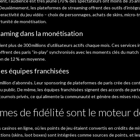
ent, l’audience est très jeune (70 % des spectateurs ont moins de 35 a
. Deuxièmement, les plateformes de streaming offrent des outils d’intég
nteractivité du jeu vidéo – choix de personnages, achats de skins, micro
rtunité de monétisation.
eaming dans la monétisation
plus de 300 millions d’utilisateurs actifs chaque mois. Ces services in
ffrent des paris “in‑play” synchronisés avec les moments clés du match (
ion de 12 % en moyenne.
 des équipes franchisées
illion d’abonnés. Leur sponsoring de plateformes de paris crée des cont
du public. De même, les équipes franchisées signent des accords de parten
tournois privés, ce qui alimente la communauté et génère des mises réc
es de fidélité sont le moteur de
casinos en ligne, où les points de jeu étaient convertis en crédits de mi
ctions (skins, loot boxes) sont intégrées comme sources de points, et le