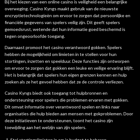
Bij het kiezen van een online casino is veiligheid een belangrijke
overweging. Casino Kyngs maakt gebruik van de nieuwste
encryptietechnologieën om ervoor te zorgen dat persoonlijke en
financiële gegevens van spelers veilig zijn. Dit geeft spelers
gemoedsrust, wetende dat hun informatie goed beschermd is
tegen ongeoorloofde toegang.
Daarnaast promoot het casino verantwoord gokken. Spelers
hebben de mogelijkheid om limieten in te stellen voor hun
stortingen, inzetten en speelduur. Deze functies zijn ontworpen
om ervoor te zorgen dat gokken een leuke en veilige ervaring blijft.
Het is belangrijk dat spelers hun eigen grenzen kennen en hulp
zoeken als ze het gevoel hebben dat ze de controle verliezen.
Casino Kyngs biedt ook toegang tot hulpbronnen en
ondersteuning voor spelers die problemen ervaren met gokken.
Dit omvat informatie over verantwoord spelen en links naar
organisaties die hulp bieden aan mensen met gokproblemen. Door
deze initiatieven te ondersteunen, toont het casino zijn
toewijding aan het welzijn van zijn spelers.
Stel stortingslimieten in om je budget te beheren.