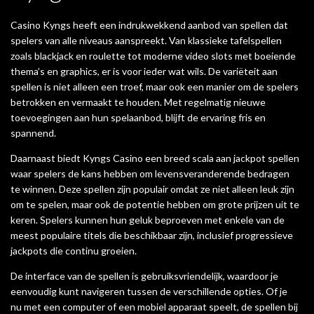
Casino Kyngs heeft een indrukwekkend aanbod van spellen dat
spelers van alle niveaus aanspreekt. Van klassieke tafelspellen
zoals blackjack en roulette tot moderne video slots met boeiende
thema’s en graphics, er is voor ieder wat wils. De variëteit aan
spellen is niet alleen een troef, maar ook een manier om de spelers
betrokken en vermaakt te houden. Met regelmatig nieuwe
toevoegingen aan hun spelaanbod, blijft de ervaring fris en
spannend.
Daarnaast biedt Kyngs Casino een breed scala aan jackpot spellen
waar spelers de kans hebben om levensveranderende bedragen
te winnen. Deze spellen zijn populair omdat ze niet alleen leuk zijn
om te spelen, maar ook de potentie hebben om grote prijzen uit te
keren. Spelers kunnen hun geluk beproeven met enkele van de
meest populaire titels die beschikbaar zijn, inclusief progressieve
jackpots die continu groeien.
De interface van de spellen is gebruiksvriendelijk, waardoor je
eenvoudig kunt navigeren tussen de verschillende opties. Of je
nu met een computer of een mobiel apparaat speelt, de spellen bij