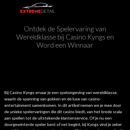
Ontdek de Spelervaring van
Wereldklasse bij Casino Kyngs en
Word een Winnaar


Bij Casino Kyngs ervaar je een spelomgeving van wereldklasse,
waarin de spanning van gokken en de luxe van casino-
entertainment samenkomen. In dit artikel nemen we je mee door
de unieke spelervaringen die dit casino biedt, van het brede scala
aan spellen tot de uitstekende klantenservice. Of je nu een
doorgewinterde speler bent of net begint, bij Kyngs vind je zeker