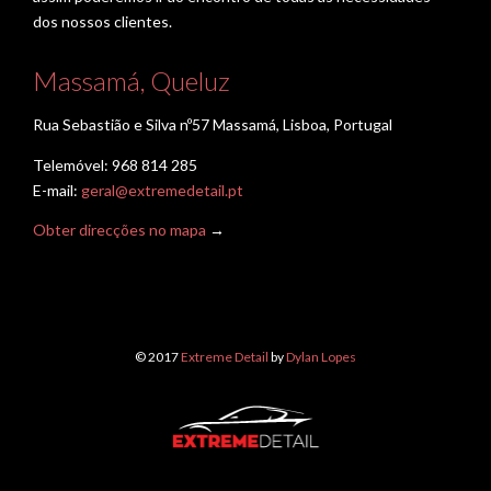
dos nossos clientes.
Massamá, Queluz
Rua Sebastião e Silva nº57 Massamá, Lisboa, Portugal
Telemóvel: 968 814 285
E-mail:
geral@extremedetail.pt
Obter direcções no mapa
→
© 2017
Extreme Detail
by
Dylan Lopes