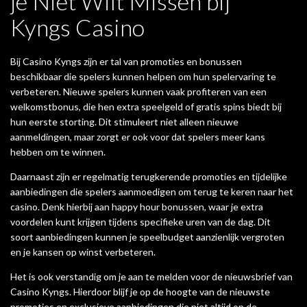
je Niet Wilt Missen bij
Kyngs Casino
Bij Casino Kyngs zijn er tal van promoties en bonussen
beschikbaar die spelers kunnen helpen om hun spelervaring te
verbeteren. Nieuwe spelers kunnen vaak profiteren van een
welkomstbonus, die hen extra speelgeld of gratis spins biedt bij
hun eerste storting. Dit stimuleert niet alleen nieuwe
aanmeldingen, maar zorgt er ook voor dat spelers meer kans
hebben om te winnen.
Daarnaast zijn er regelmatig terugkerende promoties en tijdelijke
aanbiedingen die spelers aanmoedigen om terug te keren naar het
casino. Denk hierbij aan happy hour bonussen, waar je extra
voordelen kunt krijgen tijdens specifieke uren van de dag. Dit
soort aanbiedingen kunnen je speelbudget aanzienlijk vergroten
en je kansen op winst verbeteren.
Het is ook verstandig om je aan te melden voor de nieuwsbrief van
Casino Kyngs. Hierdoor blijf je op de hoogte van de nieuwste
promoties en exclusieve aanbiedingen die niet altijd op de