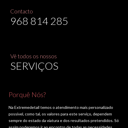
Contacto
968 814 285
Vê todos os nossos
SERVIÇOS
Porquê Nós?
Na Extremedetail temos o atendimento mais personalizado
possível, como tal, os valores para este serviço, dependem
sempre do estado da viatura e dos resultados pretendidos. Só
assim poderemos ir ao encontro de todas as necessidades