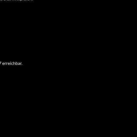
 erreichbar.