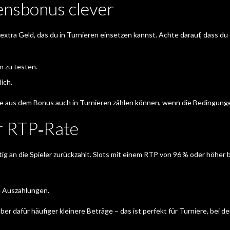
ensbonus clever
tra Geld, das du in Turnieren einsetzen kannst. Achte darauf, dass du 
m zu testen.
ich.
ele aus dem Bonus auch in Turnieren zählen können, wenn die Bedingung
er RTP‑Rate
fristig an die Spieler zurückzahlt. Slots mit einem RTP von 96 % oder höh
e Auszahlungen.
er dafür häufiger kleinere Beträge – das ist perfekt für Turniere, bei de