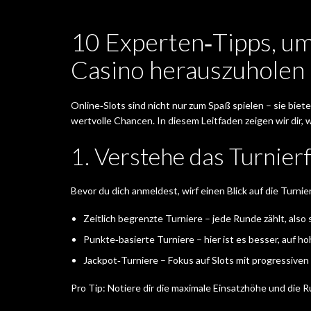
10 Experten‑Tipps, um
Casino herauszuholen
Online‑Slots sind nicht nur zum Spaß spielen – sie bie
wertvolle Chancen. In diesem Leitfaden zeigen wir dir,
1. Verstehe das Turnier
Bevor du dich anmeldest, wirf einen Blick auf die Turni
Zeitlich begrenzte Turniere – jede Runde zählt, also 
Punkte‑basierte Turniere – hier ist es besser, auf h
Jackpot‑Turniere – Fokus auf Slots mit progressiven
Pro Tip: Notiere dir die maximale Einsatzhöhe und die R