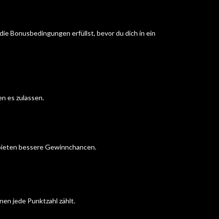
die Bonusbedingungen erfüllst, bevor du dich in ein
en es zulassen.
er bieten bessere Gewinnchancen.
nen jede Punktzahl zählt.