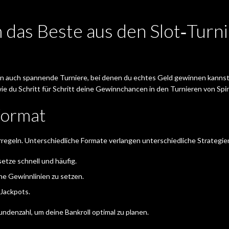
 das Beste aus den Slot‑Turn
ten auch spannende Turniere, bei denen du echtes Geld gewinnen kannst.
 wie du Schritt für Schritt deine Gewinnchancen in den Turnieren von Sp
format
erregeln. Unterschiedliche Formate verlangen unterschiedliche Strategie
setze schnell und häufig.
ohe Gewinnlinien zu setzen.
 Jackpots.
undenzahl, um deine Bankroll optimal zu planen.