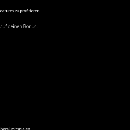
eatures zu profitieren.
 auf deinen Bonus.
berall mitspielen.