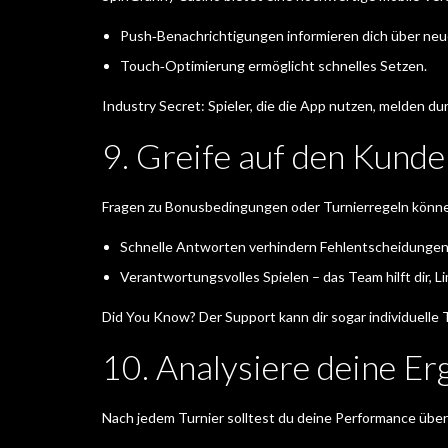
Push‑Benachrichtigungen informieren dich über neu
Touch‑Optimierung ermöglicht schnelles Setzen.
Industry Secret: Spieler, die die App nutzen, melden d
9. Greife auf den Kund
Fragen zu Bonusbedingungen oder Turnierregeln können 
Schnelle Antworten verhindern Fehlentscheidungen
Verantwortungsvolles Spielen – das Team hilft dir, Li
Did You Know? Der Support kann dir sogar individuelle 
10. Analysiere deine Er
Nach jedem Turnier solltest du deine Performance über