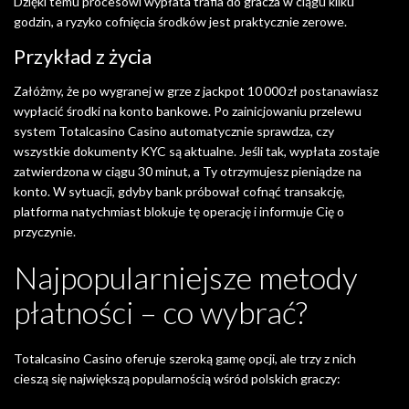
Dzięki temu procesowi wypłata trafia do gracza w ciągu kilku
godzin, a ryzyko cofnięcia środków jest praktycznie zerowe.
Przykład z życia
Załóżmy, że po wygranej w grze z jackpot 10 000 zł postanawiasz
wypłacić środki na konto bankowe. Po zainicjowaniu przelewu
system Totalcasino Casino automatycznie sprawdza, czy
wszystkie dokumenty KYC są aktualne. Jeśli tak, wypłata zostaje
zatwierdzona w ciągu 30 minut, a Ty otrzymujesz pieniądze na
konto. W sytuacji, gdyby bank próbował cofnąć transakcję,
platforma natychmiast blokuje tę operację i informuje Cię o
przyczynie.
Najpopularniejsze metody
płatności – co wybrać?
Totalcasino Casino oferuje szeroką gamę opcji, ale trzy z nich
cieszą się największą popularnością wśród polskich graczy: