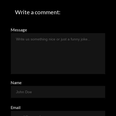
Write a comment:
Message
Name
Email