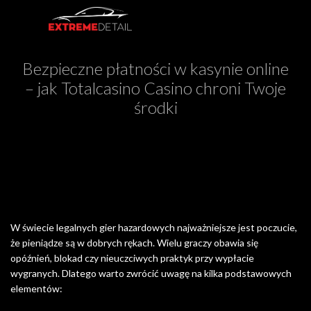
Bezpieczne płatności w kasynie online
– jak Totalcasino Casino chroni Twoje
środki


W świecie legalnych gier hazardowych najważniejsze jest poczucie,
że pieniądze są w dobrych rękach. Wielu graczy obawia się
opóźnień, blokad czy nieuczciwych praktyk przy wypłacie
wygranych. Dlatego warto zwrócić uwagę na kilka podstawowych
elementów: