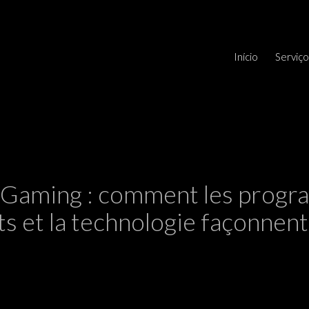
Início
Serviço
 iGaming : comment les program
s et la technologie façonnent 

