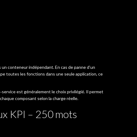
ns un conteneur indépendant. En cas de panne d’un
upe toutes les fonctions dans une seule application, ce
service est généralement le choix privilégié. Il permet
r chaque composant selon la charge réelle.
aux KPI – 250 mots