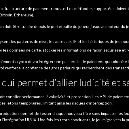
infrastructure de paiement robuste. Les méthodes supportées doivent co
 (Bitcoin, Ethereum).
on doit être tracée depuis le portefeuille du joueur jusqu’au moteur du j
lysent les patterns de mise, les adresses IP et les historiques de jeu p
er les données de carte, stocker les informations de façon sécurisée et ré
iement crypto devra intégrer une passerelle de paiement qui tokenise les
té renforce la confiance des gros parieurs qui recherchent des transacti
 qui permet d’allier ludicité et 
t concilier performance, évolutivité et protection. Les API de paiement sé
s jetons temporaires, limitant ainsi les risques d’interception.
oduction, permet de tester chaque nouveau titre sans impacter les joue
l’intégration UI/UX. Une fois les tests concluants, le jeu migre vers la 