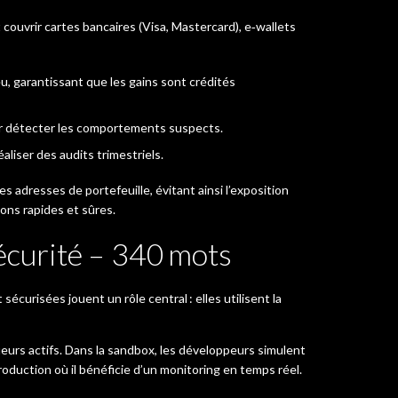
uvrir cartes bancaires (Visa, Mastercard), e‑wallets
eu, garantissant que les gains sont crédités
our détecter les comportements suspects.
aliser des audits trimestriels.
 adresses de portefeuille, évitant ainsi l’exposition
ons rapides et sûres.
sécurité – 340 mots
curisées jouent un rôle central : elles utilisent la
urs actifs. Dans la sandbox, les développeurs simulent
production où il bénéficie d’un monitoring en temps réel.