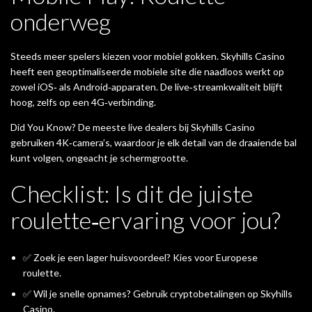
onderweg
Steeds meer spelers kiezen voor mobiel gokken. Skyhills Casino
heeft een geoptimaliseerde mobiele site die naadloos werkt op
zowel iOS‑ als Android‑apparaten. De live‑streamkwaliteit blijft
hoog, zelfs op een 4G‑verbinding.
Did You Know? De meeste live dealers bij Skyhills Casino
gebruiken 4K‑camera’s, waardoor je elk detail van de draaiende bal
kunt volgen, ongeacht je schermgrootte.
Checklist: Is dit de juiste
roulette‑ervaring voor jou?
✅ Zoek je een lager huisvoordeel? Kies voor Europese
roulette.
✅ Wil je snelle opnames? Gebruik cryptobetalingen op Skyhills
Casino.