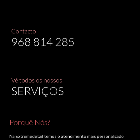
Contacto
968 814 285
Vê todos os nossos
SERVIÇOS
Porquê Nós?
Na Extremedetail temos o atendimento mais personalizado