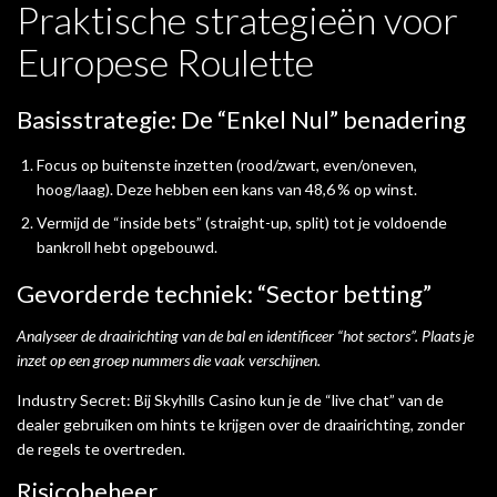
Praktische strategieën voor
Europese Roulette
Basisstrategie: De “Enkel Nul” benadering
Focus op buitenste inzetten (rood/zwart, even/oneven,
hoog/laag). Deze hebben een kans van 48,6 % op winst.
Vermijd de “inside bets” (straight-up, split) tot je voldoende
bankroll hebt opgebouwd.
Gevorderde techniek: “Sector betting”
Analyseer de draairichting van de bal en identificeer “hot sectors”. Plaats je
inzet op een groep nummers die vaak verschijnen.
Industry Secret: Bij Skyhills Casino kun je de “live chat” van de
dealer gebruiken om hints te krijgen over de draairichting, zonder
de regels te overtreden.
Risicobeheer