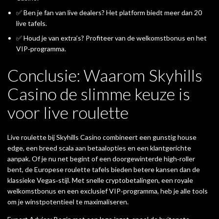
✅ Ben je fan van live dealers? Het platform biedt meer dan 20
live tafels.
✅ Houd je van extra’s? Profiteer van de welkomstbonus en het
VIP‑programma.
Conclusie: Waarom Skyhills
Casino de slimme keuze is
voor live roulette
Live roulette bij Skyhills Casino combineert een gunstig house
edge, een breed scala aan betaalopties en een klantgerichte
aanpak. Of je nu net begint of een doorgewinterde high‑roller
bent, de Europese roulette tafels bieden betere kansen dan de
klassieke Vegas‑stijl. Met snelle cryptobetalingen, een royale
welkomstbonus en een exclusief VIP‑programma, heb je alle tools
om je winstpotentieel te maximaliseren.