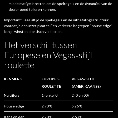
middelmatige inzetten om de spelregels en de dynamiek van de
dealer goed te leren kennen.
Important: Lees altijd de spelregels en de uitbetalingsstructuur
voordat je een inzet plaatst. Een verkeerd begrepen “house edge”
kan je winsten drastisch verkleinen.
Het verschil tussen
Europese en Vegas‑stijl
roulette
KENMERK
EUROPESE
VEGAS‑STIJL
ROULETTE
(AMERIKAANSE)
Nulcijfers
1 (enkel 0)
2 (0 en 00)
House edge
2,70 %
5,26 %
Kans op een
2,70 %
2,63 %