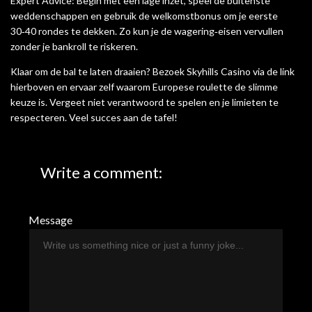
Expert Advice: Begin met een lage inzet, speel de buitenste
weddenschappen en gebruik de welkomstbonus om je eerste
30‑40 rondes te dekken. Zo kun je de wagering‑eisen vervullen
zonder je bankroll te riskeren.
Klaar om de bal te laten draaien? Bezoek Skyhills Casino via de link
hierboven en ervaar zelf waarom Europese roulette de slimme
keuze is. Vergeet niet verantwoord te spelen en je limieten te
respecteren. Veel succes aan de tafel!
Write a comment:
Message