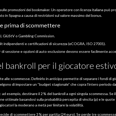
sulle promozioni dei bookmaker. Un operatore con licenza italiana può p
to in Spagna a causa di restrizioni sul valore massimo del bonus.
are prima di scommettere
GOJ, GlüStV o Gambling Commission.
udit indipendenti e certificazioni di sicurezza (eCOGRA, ISO 27001).
mer di sessione e opzioni di auto‑esclusione devono essere facilmente acces
el bankroll per il giocatore estiv
e alle scommesse. Definirlo in anticipo permette di separare i fondi di gioc
elgono di impostare un “budget stagionale” che copra l’intero periodo d
 ad esempio, destinare il 2 % del bankroll a ogni singola scommessa. Se il 
one ottimale basandosi sulla probabilità percepita di vincita (p) e le quote off
iocatori la moderano a metà per limitare la volatilità.
decide di scommettere 3 % per partita (24 euro). Se perde tre scommesse 