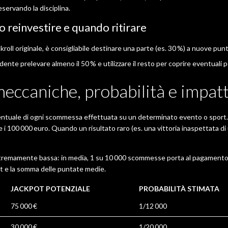
ervando la disciplina.
o reinvestire e quando ritirare
ankroll originale, è consigliabile destinare una parte (es. 30 %) a nuove pun
rudente prelevare almeno il 50 % e utilizzare il resto per coprire eventuali 
meccaniche, probabilità e impatt
entuale di ogni scommessa effettuata su un determinato evento o sport. In
100 000 euro. Quando un risultato raro (es. una vittoria inaspettata di un
estremamente bassa: in media, 1 su 10 000 scommesse porta al pagamento. T
pot e la somma delle puntate medie.
JACKPOT POTENZIALE
PROBABILITÀ STIMATA
75 000 €
1/12 000
30 000 €
1/20 000