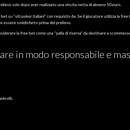
elievo solo dopo aver realizzato una vincita netta di almeno 50 euro.
et su “siti poker italiani” con requisito 6x. Se il giocatore utilizza la free
eve essere soddisfatto prima del prelievo.
considerare la free bet come una “palla di riserva” da destinare a scommess
ocare in modo responsabile e ma
nkroll).