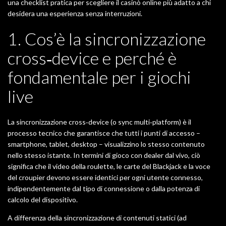
una checklist pratica per scegliere il casinò online più adatto a chi
desidera una esperienza senza interruzioni.
1. Cos’è la sincronizzazione
cross‑device e perché è
fondamentale per i giochi
live
La sincronizzazione cross‑device (o sync multi‑platform) è il
processo tecnico che garantisce che tutti i punti di accesso –
smartphone, tablet, desktop – visualizzino lo stesso contenuto
nello stesso istante. In termini di gioco con dealer dal vivo, ciò
significa che il video della roulette, le carte del Blackjack e la voce
del croupier devono essere identici per ogni utente connesso,
indipendentemente dal tipo di connessione o dalla potenza di
calcolo del dispositivo.
A differenza della sincronizzazione di contenuti statici (ad