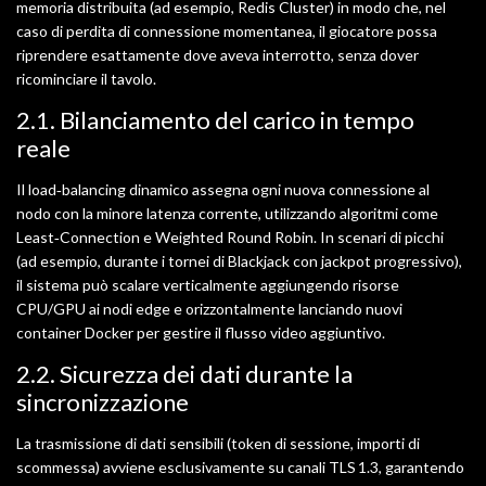
memoria distribuita (ad esempio, Redis Cluster) in modo che, nel
caso di perdita di connessione momentanea, il giocatore possa
riprendere esattamente dove aveva interrotto, senza dover
ricominciare il tavolo.
2.1. Bilanciamento del carico in tempo
reale
Il load‑balancing dinamico assegna ogni nuova connessione al
nodo con la minore latenza corrente, utilizzando algoritmi come
Least‑Connection e Weighted Round Robin. In scenari di picchi
(ad esempio, durante i tornei di Blackjack con jackpot progressivo),
il sistema può scalare verticalmente aggiungendo risorse
CPU/GPU ai nodi edge e orizzontalmente lanciando nuovi
container Docker per gestire il flusso video aggiuntivo.
2.2. Sicurezza dei dati durante la
sincronizzazione
La trasmissione di dati sensibili (token di sessione, importi di
scommessa) avviene esclusivamente su canali TLS 1.3, garantendo