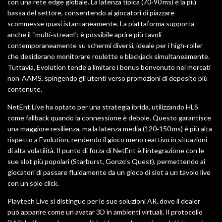
con una rete edge globale. La latenza tipica (70‑90 ms) è la più
bassa del settore, consentendo ai giocatori di piazzare
scommesse quasi istantaneamente. La piattaforma supporta
anche il “multi‑stream”: è possibile aprire più tavoli
contemporaneamente su schermi diversi, ideale per i high‑roller
che desiderano monitorare roulette e blackjack simultaneamente.
Tuttavia, Evolution tende a limitare i bonus benvenuto nei mercati
non‑AAMS, spingendo gli utenti verso promozioni di deposito più
contenute.
NetEnt Live ha optato per una strategia ibrida, utilizzando HLS
come fallback quando la connessione è debole. Questo garantisce
una maggiore resilienza, ma la latenza media (120‑150 ms) è più alta
rispetto a Evolution, rendendo il gioco meno reattivo in situazioni
di alta volatilità. Il punto di forza di NetEnt è l’integrazione con le
sue slot più popolari (Starburst, Gonzo’s Quest), permettendo ai
giocatori di passare fluidamente da un gioco di slot a un tavolo live
con un solo click.
Playtech Live si distingue per le sue soluzioni AR, dove il dealer
può apparire come un avatar 3D in ambienti virtuali. Il protocollo