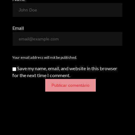
Email
Your email address will not be published.
Save my name, email, and website in this browser
for the next time I comment.