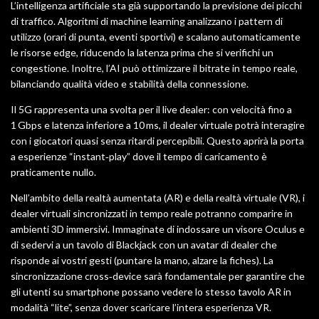
L’intelligenza artificiale sta già supportando la previsione dei picchi
di traffico. Algoritmi di machine learning analizzano i pattern di
utilizzo (orari di punta, eventi sportivi) e scalano automaticamente
le risorse edge, riducendo la latenza prima che si verifichi un
congestione. Inoltre, l’AI può ottimizzare il bitrate in tempo reale,
bilanciando qualità video e stabilità della connessione.
Il 5G rappresenta una svolta per il live dealer: con velocità fino a
1 Gbps e latenza inferiore a 10 ms, il dealer virtuale potrà interagire
con i giocatori quasi senza ritardi percepibili. Questo aprirà la porta
a esperienze “instant‑play” dove il tempo di caricamento è
praticamente nullo.
Nell’ambito della realtà aumentata (AR) e della realtà virtuale (VR), i
dealer virtuali sincronizzati in tempo reale potranno comparire in
ambienti 3D immersivi. Immaginate di indossare un visore Oculus e
di sedervi a un tavolo di Blackjack con un avatar di dealer che
risponde ai vostri gesti (puntare la mano, alzare la fiches). La
sincronizzazione cross‑device sarà fondamentale per garantire che
gli utenti su smartphone possano vedere lo stesso tavolo AR in
modalità “lite”, senza dover scaricare l’intera esperienza VR.