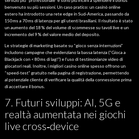
servizio più “professionale” e sono più inclini a spendere il bonus
benvenuto su più sessioni. Un caso pratico: un casinò online
estero ha introdotto una rete edge in Sud‑America, passando da
150 ms a 70 ms di latenza per gli utenti brasiliani. Il risultato è stato
un aumento del 18 % del volume di scommesse su tavoli live e un
incremento del 9 % del valore medio del deposito.
Le strategie di marketing basate su “gioco senza interruzioni”
includono campagne che evidenziano la bassa latenza (“Gioca a
Blackjack con < 80 ms di lag!”) e l’uso di testimonianze video di
giocatori reali. Inoltre, i migliori casino online spesso offrono un
“speed‑test” gratuito nella pagina di registrazione, permettendo
al potenziale cliente di verificare la qualità della connessione prima
di accettare il bonus.
7. Futuri sviluppi: AI, 5G e
realtà aumentata nei giochi
live cross‑device