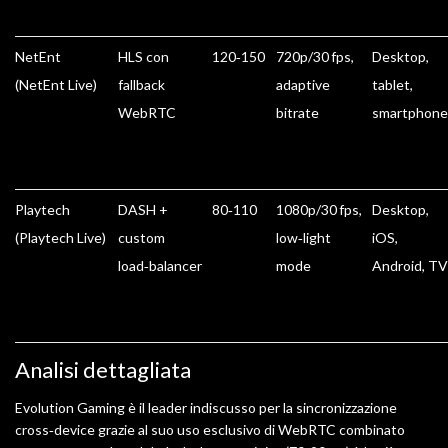
NetEnt
HLS con
120‑150
720p/30 fps,
Desktop,
(NetEnt Live)
fallback
adaptive
tablet,
WebRTC
bitrate
smartphone
Playtech
DASH +
80‑110
1080p/30 fps,
Desktop,
(Playtech Live)
custom
low‑light
iOS,
load‑balancer
mode
Android, TV
Analisi dettagliata
Evolution Gaming è il leader indiscusso per la sincronizzazione
cross‑device grazie al suo uso esclusivo di WebRTC combinato