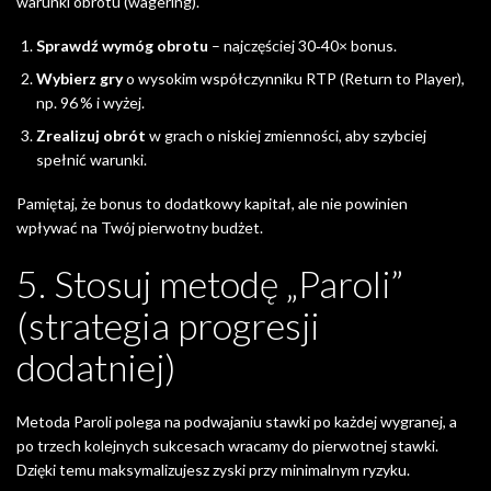
warunki obrotu (wagering).
Sprawdź wymóg obrotu
– najczęściej 30‑40× bonus.
Wybierz gry
o wysokim współczynniku RTP (Return to Player),
np. 96 % i wyżej.
Zrealizuj obrót
w grach o niskiej zmienności, aby szybciej
spełnić warunki.
Pamiętaj, że bonus to dodatkowy kapitał, ale nie powinien
wpływać na Twój pierwotny budżet.
5. Stosuj metodę „Paroli”
(strategia progresji
dodatniej)
Metoda Paroli polega na podwajaniu stawki po każdej wygranej, a
po trzech kolejnych sukcesach wracamy do pierwotnej stawki.
Dzięki temu maksymalizujesz zyski przy minimalnym ryzyku.