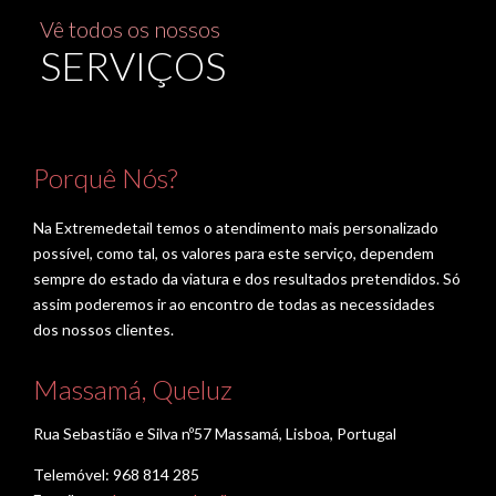
Vê todos os nossos
SERVIÇOS
Porquê Nós?
Na Extremedetail temos o atendimento mais personalizado
possível, como tal, os valores para este serviço, dependem
sempre do estado da viatura e dos resultados pretendidos. Só
assim poderemos ir ao encontro de todas as necessidades
dos nossos clientes.
Massamá, Queluz
Rua Sebastião e Silva nº57 Massamá, Lisboa, Portugal
Telemóvel: 968 814 285