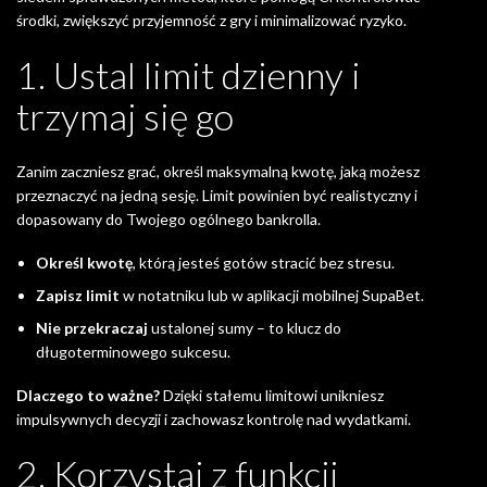
środki, zwiększyć przyjemność z gry i minimalizować ryzyko.
1. Ustal limit dzienny i
trzymaj się go
Zanim zaczniesz grać, określ maksymalną kwotę, jaką możesz
przeznaczyć na jedną sesję. Limit powinien być realistyczny i
dopasowany do Twojego ogólnego bankrolla.
Określ kwotę
, którą jesteś gotów stracić bez stresu.
Zapisz limit
w notatniku lub w aplikacji mobilnej SupaBet.
Nie przekraczaj
ustalonej sumy – to klucz do
długoterminowego sukcesu.
Dlaczego to ważne?
Dzięki stałemu limitowi unikniesz
impulsywnych decyzji i zachowasz kontrolę nad wydatkami.
2. Korzystaj z funkcji