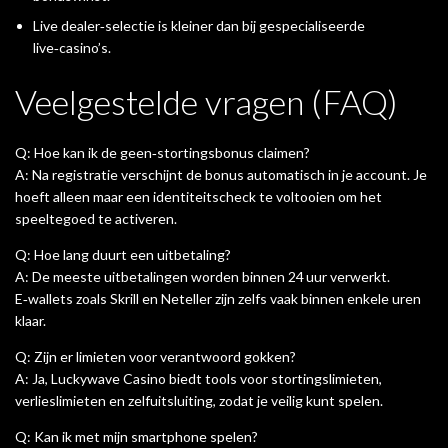
Live dealer‑selectie is kleiner dan bij gespecialiseerde
live‑casino’s.
Veelgestelde vragen (FAQ)
Q: Hoe kan ik de geen‑stortingsbonus claimen?
A: Na registratie verschijnt de bonus automatisch in je account. Je
hoeft alleen maar een identiteitscheck te voltooien om het
speeltegoed te activeren.
Q: Hoe lang duurt een uitbetaling?
A: De meeste uitbetalingen worden binnen 24 uur verwerkt.
E‑wallets zoals Skrill en Neteller zijn zelfs vaak binnen enkele uren
klaar.
Q: Zijn er limieten voor verantwoord gokken?
A: Ja, Luckywave Casino biedt tools voor stortingslimieten,
verlieslimieten en zelfuitsluiting, zodat je veilig kunt spelen.
Q: Kan ik met mijn smartphone spelen?