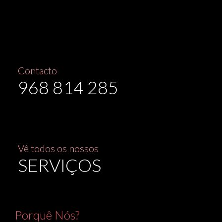
Contacto
968 814 285
Vê todos os nossos
SERVIÇOS
Porquê Nós?