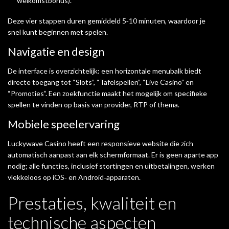
welkomstbonus).
Deze vier stappen duren gemiddeld 5‑10 minuten, waardoor je
snel kunt beginnen met spelen.
Navigatie en design
De interface is overzichtelijk: een horizontale menubalk biedt
directe toegang tot “Slots”, “Tafelspellen”, “Live Casino” en
“Promoties”. Een zoekfunctie maakt het mogelijk om specifieke
spellen te vinden op basis van provider, RTP of thema.
Mobiele speelervaring
Luckywave Casino heeft een responsieve website die zich
automatisch aanpast aan elk schermformaat. Er is geen aparte app
nodig; alle functies, inclusief stortingen en uitbetalingen, werken
vlekkeloos op iOS‑ en Android‑apparaten.
Prestaties, kwaliteit en
technische aspecten