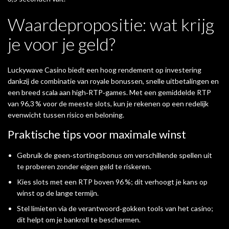
Waardepropositie: wat krijg
je voor je geld?
Luckywave Casino biedt een hoog rendement op investering
dankzij de combinatie van royale bonussen, snelle uitbetalingen en
een breed scala aan high‑RTP‑games. Met een gemiddelde RTP
van 96,3 % voor de meeste slots, kun je rekenen op een redelijk
evenwicht tussen risico en beloning.
Praktische tips voor maximale winst
Gebruik de geen‑stortingsbonus om verschillende spellen uit
te proberen zonder eigen geld te riskeren.
Kies slots met een RTP boven 96 %; dit verhoogt je kans op
winst op de lange termijn.
Stel limieten via de verantwoord‑gokken tools van het casino;
dit helpt om je bankroll te beschermen.