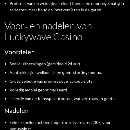
Profiteer van de wekelijkse reload‑bonussen door regelmatig in
te zetten, maar houd de inzetvereisten in de gaten.
Voor‑ en nadelen van
Luckywave Casino
Voordelen
Snelle uitbetalingen (gemiddeld 24 uur).
Aantrekkelijke welkomst- en geen‑stortingsbonus.
Grote selectie van progressieve jackpot‑slots.
Volledig mobiel geoptimaliseerd.
Licentie van de Kansspelautoriteit, wat vertrouwen geeft.
Nadelen
Enkele spellen hebben hogere inzetvereisten (30x) voor
bonuswinst.