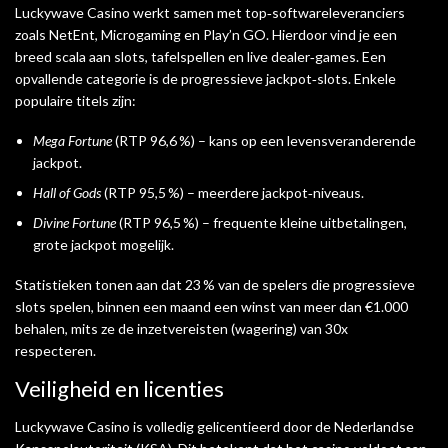
Luckywave Casino werkt samen met top‑softwareleveranciers
zoals NetEnt, Microgaming en Play’n GO. Hierdoor vind je een
breed scala aan slots, tafelspellen en live dealer‑games. Een
opvallende categorie is de progressieve jackpot‑slots. Enkele
populaire titels zijn:
Mega Fortune
(RTP 96,6 %) – kans op een levensveranderende
jackpot.
Hall of Gods
(RTP 95,5 %) – meerdere jackpot‑niveaus.
Divine Fortune
(RTP 96,5 %) – frequente kleine uitbetalingen,
grote jackpot mogelijk.
Statistieken tonen aan dat 23 % van de spelers die progressieve
slots spelen, binnen een maand een winst van meer dan €1.000
behalen, mits ze de inzetvereisten (wagering) van 30x
respecteren.
Veiligheid en licenties
Luckywave Casino is volledig gelicentieerd door de Nederlandse