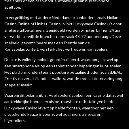
free spins of een cash‑bonus, afhankelijk van hun favoriete
speltype.
In vergelijking met andere Nederlandse aanbieders, zoals Holland
Casino Online of Unibet Casino, blinkt Luckywave Casino uit door
snellere uitbetalingen. Gemiddeld worden winsten binnen 24 uur
verwerkt, terwijl de branche‑norm vaak 48‑72 uur bedraagt. Deze
snelheid, gecombineerd met een licentie van de
Kansspelautoriteit, versterkt het vertrouwen van spelers.
De site is volledig mobiel‑geoptimaliseerd, waardoor je zowel op
een smartphone als op een tablet zonder haperingen kunt spelen.
Het platform ondersteunt populaire betaalmethoden zoals iDEAL,
Trustly en verschillende e‑wallets, wat de transactie‑ervaring nog
soepeler maakt.
Waarom dit belangrijk is: Veel spelers zoeken een casino dat zowel
aantrekkelijke bonussen als betrouwbare uitbetalingen biedt.
Luckywave Casino levert op beide fronten, waardoor het een
uitstekende keuze is voor zowel beginners als ervaren
high‑rollers.