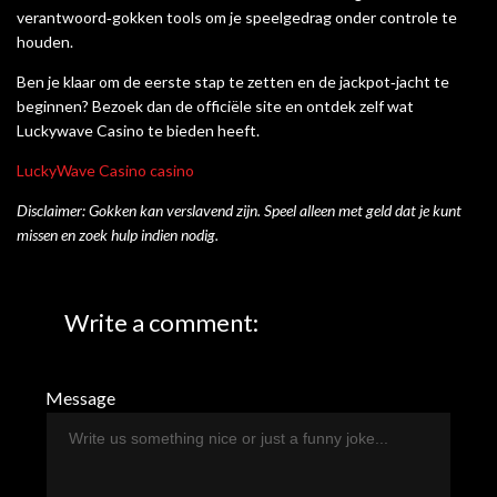
verantwoord‑gokken tools om je speelgedrag onder controle te
houden.
Ben je klaar om de eerste stap te zetten en de jackpot‑jacht te
beginnen? Bezoek dan de officiële site en ontdek zelf wat
Luckywave Casino te bieden heeft.
LuckyWave Casino casino
Disclaimer: Gokken kan verslavend zijn. Speel alleen met geld dat je kunt
missen en zoek hulp indien nodig.
Write a comment:
Message