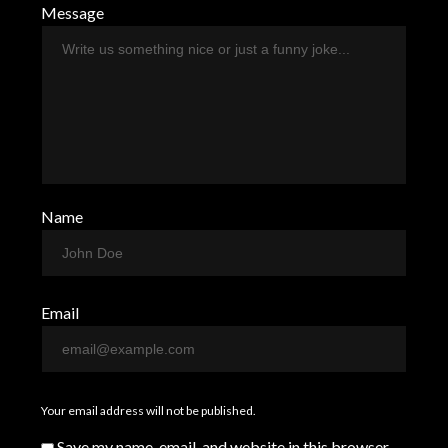
Message
Name
Email
Your email address will not be published.
Save my name, email, and website in this browser