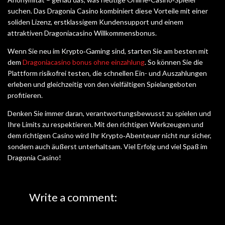
suchen. Das Dragonia Casino kombiniert diese Vorteile mit einer
soliden Lizenz, erstklassigem Kundensupport und einem
attraktiven Dragoniacasino Willkommensbonus.
Wenn Sie neu im Krypto‑Gaming sind, starten Sie am besten mit
dem
Dragoniacasino bonus ohne einzahlung
. So können Sie die
Plattform risikofrei testen, die schnellen Ein- und Auszahlungen
erleben und gleichzeitig von den vielfältigen Spielangeboten
profitieren.
Denken Sie immer daran, verantwortungsbewusst zu spielen und
Ihre Limits zu respektieren. Mit den richtigen Werkzeugen und
dem richtigen Casino wird Ihr Krypto‑Abenteuer nicht nur sicher,
sondern auch äußerst unterhaltsam. Viel Erfolg und viel Spaß im
Dragonia Casino!
Write a comment: