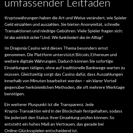
umfassender Leitfaden
Kryptowährungen haben die Art und Weise verändert, wie Spieler
Geld einzahlen und auszahlen. Sie bieten Anonymität, schnelle
Transaktionen und niedrige Gebühren. Viele Spieler fragen sich:
Ist das wirklich sicher?
Und:
Wie funktioniert das im Alltag?
Im Dragonia Casino wird dieses Thema besonders ernst
genommen. Die Plattform unterstützt Bitcoin, Ethereum und
weitere digitale Währungen. Dadurch können Sie sofortige
Einzahlungen tätigen, ohne auf traditionelle Bankwege warten zu
müssen. Gleichzeitig sorgt das Casino dafür, dass Auszahlungen
innerhalb von Minuten bearbeitet werden – ein klarer Vorteil
gegenüber herkömmlichen Methoden, die oft mehrere Werktage
benötigen.
Ein weiterer Pluspunkt ist die Transparenz. Jede
Krypto‑Transaktion wird in der Blockchain festgehalten, sodass
Sie jederzeit den Status Ihrer Einzahlung prüfen können. So
entsteht ein hohes Maß an Vertrauen, das gerade bei
Online‑Glücksspielen entscheidend ist.