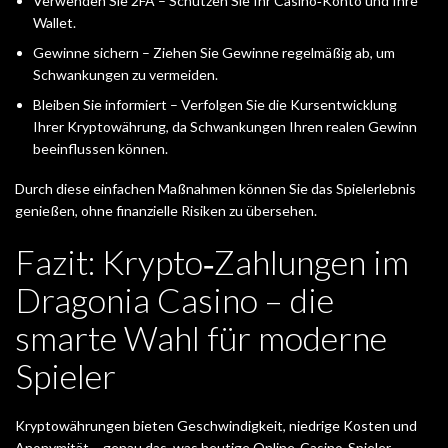
Verwenden Sie 2FA – Schützen Sie Ihr Casino‑Konto und Ihre
Wallet.
Gewinne sichern – Ziehen Sie Gewinne regelmäßig ab, um
Schwankungen zu vermeiden.
Bleiben Sie informiert – Verfolgen Sie die Kursentwicklung
Ihrer Kryptowährung, da Schwankungen Ihren realen Gewinn
beeinflussen können.
Durch diese einfachen Maßnahmen können Sie das Spielerlebnis
genießen, ohne finanzielle Risiken zu übersehen.
Fazit: Krypto‑Zahlungen im
Dragonia Casino – die
smarte Wahl für moderne
Spieler
Kryptowährungen bieten Geschwindigkeit, niedrige Kosten und
Anonymität – genau das, was heutige Online‑Casino‑Spieler