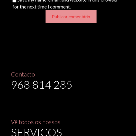
for the next time I comment.
Contacto
968 814 285
Vê todos os nossos
SERVIÇOS