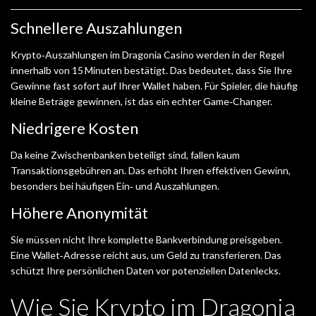
Schnellere Auszahlungen
Krypto‑Auszahlungen im Dragonia Casino werden in der Regel
innerhalb von 15 Minuten bestätigt. Das bedeutet, dass Sie Ihre
Gewinne fast sofort auf Ihrer Wallet haben. Für Spieler, die häufig
kleine Beträge gewinnen, ist das ein echter Game‑Changer.
Niedrigere Kosten
Da keine Zwischenbanken beteiligt sind, fallen kaum
Transaktionsgebühren an. Das erhöht Ihren effektiven Gewinn,
besonders bei häufigen Ein‑ und Auszahlungen.
Höhere Anonymität
Sie müssen nicht Ihre komplette Bankverbindung preisgeben.
Eine Wallet‑Adresse reicht aus, um Geld zu transferieren. Das
schützt Ihre persönlichen Daten vor potenziellen Datenlecks.
Wie Sie Krypto im Dragonia