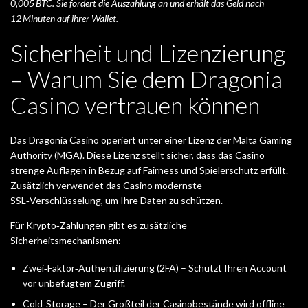
0,005 BTC. Sie fordert die Auszahlung an und erhält das Geld nach
12 Minuten auf ihrer Wallet.
Sicherheit und Lizenzierung
– Warum Sie dem Dragonia
Casino vertrauen können
Das Dragonia Casino operiert unter einer Lizenz der Malta Gaming
Authority (MGA). Diese Lizenz stellt sicher, dass das Casino
strenge Auflagen in Bezug auf Fairness und Spielerschutz erfüllt.
Zusätzlich verwendet das Casino modernste
SSL‑Verschlüsselung, um Ihre Daten zu schützen.
Für Krypto‑Zahlungen gibt es zusätzliche
Sicherheitsmechanismen:
Zwei‑Faktor‑Authentifizierung (2FA) – Schützt Ihren Account
vor unbefugtem Zugriff.
Cold‑Storage – Der Großteil der Casinobestände wird offline