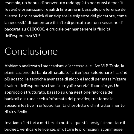
esempio, un bonus di benvenuto raddoppiato per nuovi depositi
festivi) e organizzano regali di fine anno in base alle preferenze del
cliente. Loro capacità di anticipare le esigenze del giocatore, come
la necessità di aumentare il limite di puntata per una sessione di
baccarat su €100 000, è cruciale per mantenere la fluidità
dell’esperienza VIP.
Conclusione
Abbiamo analizzato i meccanismi di accesso alle Live VIP Table, la
pianificazione del bankroll natalizio, i criteri per selezionare il casinò
più adatto, le tecniche avanzate di gioco e i modi per massimizzare
il valore dell’esperienza tramite regali e servizi di concierge. Un
approccio strutturato, basato su una gestione rigorosa del
bankroll e su una scelta informata del provider, trasforma le
sessioni festive in un’opportunità di profitto e di intrattenimento
di alto livello.
Invitiamo i lettori a mettere in pratica questi consigli: impostare il
budget, verificare le licenze, sfruttare le promozioni scommesse