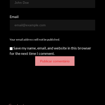
Email
Your email address will not be published.
Save my name, email, and website in this browser
for the next time I comment.