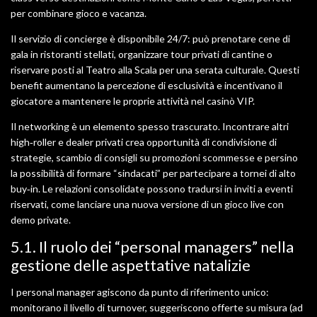
per combinare gioco e vacanza.
Il servizio di concierge è disponibile 24/7: può prenotare cene di
gala in ristoranti stellati, organizzare tour privati di cantine o
riservare posti al Teatro alla Scala per una serata culturale. Questi
benefit aumentano la percezione di esclusività e incentivano il
giocatore a mantenere le proprie attività nel casinò VIP.
Il networking è un elemento spesso trascurato. Incontrare altri
high‑roller e dealer privati crea opportunità di condivisione di
strategie, scambio di consigli su promozioni scommesse e persino
la possibilità di formare “sindacati” per partecipare a tornei di alto
buy‑in. Le relazioni consolidate possono tradursi in inviti a eventi
riservati, come lanciare una nuova versione di un gioco live con
demo private.
5.1. Il ruolo dei “personal managers” nella
gestione delle aspettative natalizie
I personal manager agiscono da punto di riferimento unico:
monitorano il livello di turnover, suggeriscono offerte su misura (ad