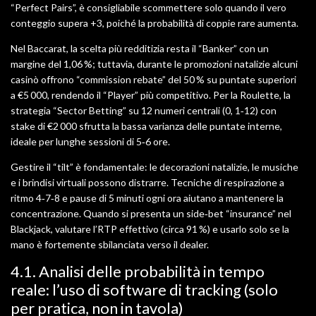
“Perfect Pairs”, è consigliabile scommettere solo quando il vero
conteggio supera +3, poiché la probabilità di coppie rare aumenta.
Nel Baccarat, la scelta più redditizia resta il “Banker” con un
margine del 1,06 %; tuttavia, durante le promozioni natalizie alcuni
casinò offrono “commission rebate” del 50 % su puntate superiori
a €5 000, rendendo il “Player” più competitivo. Per la Roulette, la
strategia “Sector Betting” su 12 numeri centrali (0, 1‑12) con
stake di €2 000 sfrutta la bassa varianza delle puntate interne,
ideale per lunghe sessioni di 5‑6 ore.
Gestire il “tilt” è fondamentale: le decorazioni natalizie, le musiche
e i brindisi virtuali possono distrarre. Tecniche di respirazione a
ritmo 4‑7‑8 e pause di 5 minuti ogni ora aiutano a mantenere la
concentrazione. Quando si presenta un side‑bet “insurance” nel
Blackjack, valutare l’RTP effettivo (circa 91 %) e usarlo solo se la
mano è fortemente sbilanciata verso il dealer.
4.1. Analisi delle probabilità in tempo
reale: l’uso di software di tracking (solo
per pratica, non in tavola)