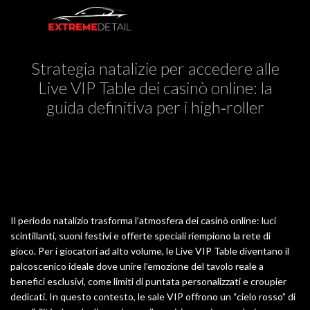
Strategia natalizie per accedere alle
Live VIP Table dei casinò online: la
guida definitiva per i high‑roller


Il periodo natalizio trasforma l’atmosfera dei casinò online: luci
scintillanti, suoni festivi e offerte speciali riempiono la rete di
gioco. Per i giocatori ad alto volume, le Live VIP Table diventano il
palcoscenico ideale dove unire l’emozione del tavolo reale a
benefici esclusivi, come limiti di puntata personalizzati e croupier
dedicati. In questo contesto, le sale VIP offrono un “cielo rosso” di