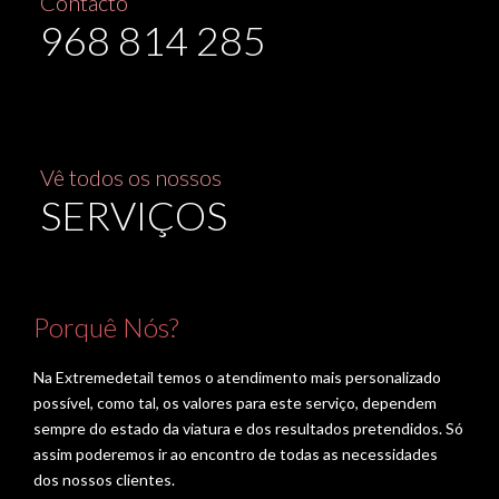
Contacto
968 814 285
Vê todos os nossos
SERVIÇOS
Porquê Nós?
Na Extremedetail temos o atendimento mais personalizado
possível, como tal, os valores para este serviço, dependem
sempre do estado da viatura e dos resultados pretendidos. Só
assim poderemos ir ao encontro de todas as necessidades
dos nossos clientes.