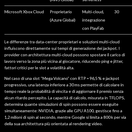
Microsoft Xbox Cloud
Proprietario
Multi‑cloud,
30
(Azure Global)
integrazione
con PlayFab
Le differenze tra data‑center proprietari e soluzioni multi‑cloud
influiscono direttamente sui tempi di generazione dei jackpot. I
provider con architettura multi‑cloud possono spostare il carico di
lavoro verso la zona più vicina al giocatore, riducendo ping e jitter,
fattori critici per le slot a volatilità alta.
Nel caso di una slot “Mega Volcano” con RTP = 96,5 % e jackpot
progressivo, una latenza inferiore a 30 ms permette di calcolare in
tempo reale la probabilità di vincita e di aggiornare il premio senza
alcun ritardo percepito. La capacità di calcolo, misurata in TFLOPS,
determina quante simulazioni di spin possono essere eseguite
simultaneamente: NVIDIA, grazie alle GPU A100, gestisce fino a
1,2 milioni di spin al secondo, mentre Google si limita a 800 k per via
della sua architettura più orientata al rendering video.