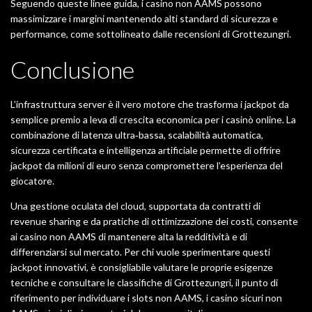
Seguendo queste linee guida, i casino non AAMS possono
massimizzare i margini mantenendo alti standard di sicurezza e
performance, come sottolineato dalle recensioni di Grottezungri.
Conclusione
L’infrastruttura server è il vero motore che trasforma i jackpot da
semplice premio a leva di crescita economica per i casinò online. La
combinazione di latenza ultra‑bassa, scalabilità automatica,
sicurezza certificata e intelligenza artificiale permette di offrire
jackpot da milioni di euro senza compromettere l’esperienza del
giocatore.
Una gestione oculata del cloud, supportata da contratti di
revenue sharing e da pratiche di ottimizzazione dei costi, consente
ai casino non AAMS di mantenere alta la redditività e di
differenziarsi sul mercato. Per chi vuole sperimentare questi
jackpot innovativi, è consigliabile valutare le proprie esigenze
tecniche e consultare le classifiche di Grottezungri, il punto di
riferimento per individuare i slots non AAMS, i casino sicuri non