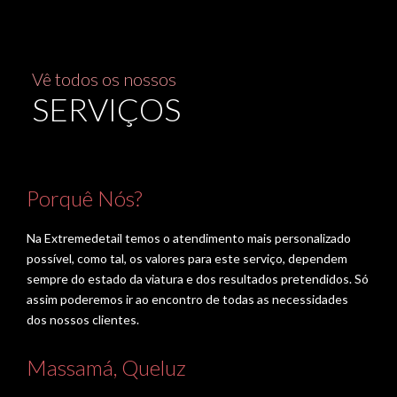
Vê todos os nossos
SERVIÇOS
Porquê Nós?
Na Extremedetail temos o atendimento mais personalizado
possível, como tal, os valores para este serviço, dependem
sempre do estado da viatura e dos resultados pretendidos. Só
assim poderemos ir ao encontro de todas as necessidades
dos nossos clientes.
Massamá, Queluz