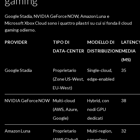
gaming
Google Stadia, NVIDIA GeForce NOW, Amazon Luna e
Microsoft Xbox Cloud sono i quattro pilastri su cui si fonda il cloud
gaming odierno.
PROVIDER
TIPO DI
MODELLO DI
LATENC
DATA‑CENTER
DISTRIBUZIONE
MEDIA
(MS)
Google Stadia
Proprietario
Single‑cloud,
35
(Zone US‑West,
edge‑enabled
EU‑West)
NVIDIA GeForce NOW
Multi‑cloud
Hybrid, con
38
(AWS, Azure,
nodi GPU
Google)
dedicati
Amazon Luna
Proprietario
Multi‑region,
32
(AWS Global)
serverless