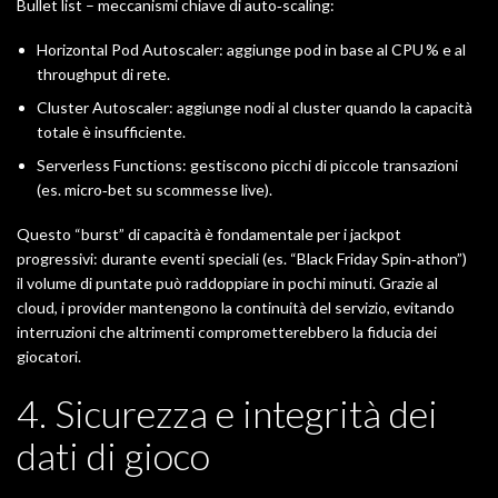
Bullet list – meccanismi chiave di auto‑scaling:
Horizontal Pod Autoscaler: aggiunge pod in base al CPU % e al
throughput di rete.
Cluster Autoscaler: aggiunge nodi al cluster quando la capacità
totale è insufficiente.
Serverless Functions: gestiscono picchi di piccole transazioni
(es. micro‑bet su scommesse live).
Questo “burst” di capacità è fondamentale per i jackpot
progressivi: durante eventi speciali (es. “Black Friday Spin‑athon”)
il volume di puntate può raddoppiare in pochi minuti. Grazie al
cloud, i provider mantengono la continuità del servizio, evitando
interruzioni che altrimenti comprometterebbero la fiducia dei
giocatori.
4. Sicurezza e integrità dei
dati di gioco