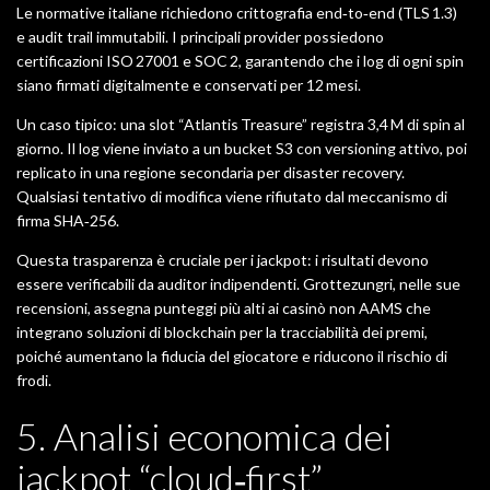
Le normative italiane richiedono crittografia end‑to‑end (TLS 1.3)
e audit trail immutabili. I principali provider possiedono
certificazioni ISO 27001 e SOC 2, garantendo che i log di ogni spin
siano firmati digitalmente e conservati per 12 mesi.
Un caso tipico: una slot “Atlantis Treasure” registra 3,4 M di spin al
giorno. Il log viene inviato a un bucket S3 con versioning attivo, poi
replicato in una regione secondaria per disaster recovery.
Qualsiasi tentativo di modifica viene rifiutato dal meccanismo di
firma SHA‑256.
Questa trasparenza è cruciale per i jackpot: i risultati devono
essere verificabili da auditor indipendenti. Grottezungri, nelle sue
recensioni, assegna punteggi più alti ai casinò non AAMS che
integrano soluzioni di blockchain per la tracciabilità dei premi,
poiché aumentano la fiducia del giocatore e riducono il rischio di
frodi.
5. Analisi economica dei
jackpot “cloud‑first”