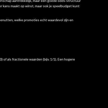
enschap aantrekkelijk, maar een goede odds‑structuur
er kans maakt op winst, maar ook je speelbudget kunt
 benutten, welke promoties echt waardevol zijn en
 of als fractionele waarden (bijv. 1/1). Een hogere