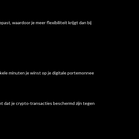
st, waardoor je meer flexibiliteit krijgt dan bij
nkele minuten je winst op je digitale portemonnee
t dat je crypto‑transacties beschermd zijn tegen