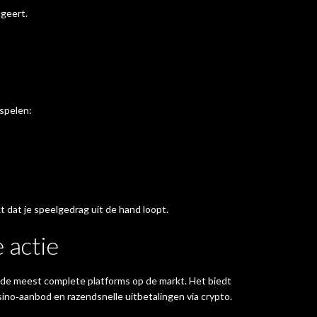
ageert.
 spelen:
t dat je speelgedrag uit de hand loopt.
 actie
n de meest complete platforms op de markt. Het biedt
no‑aanbod en razendsnelle uitbetalingen via crypto.