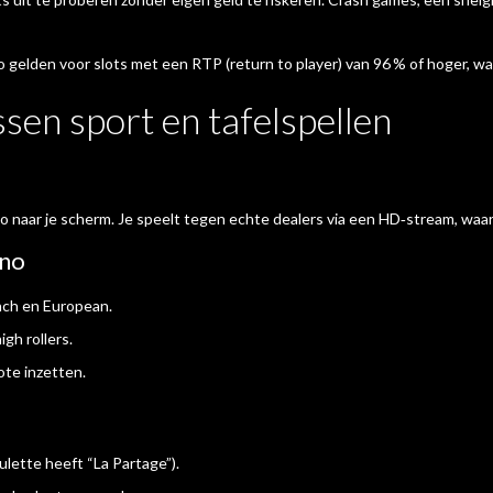
 gelden voor slots met een RTP (return to player) van 96 % of hoger, wa
sen sport en tafelspellen
o naar je scherm. Je speelt tegen echte dealers via een HD‑stream, waardo
ino
ench en European.
gh rollers.
ote inzetten.
oulette heeft “La Partage”).