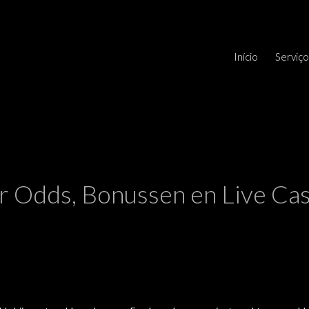
Início
Serviço
 Odds, Bonussen en Live Casi

