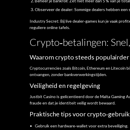
Beheer je bankroll: Zet niet meer dan 5 % van je tot
Observeer de dealer: Sommige dealers hebben een sne
Industry Secret: Bij live dealer‑games kun je vaak profi
reguliere online tafels.
Crypto‑betalingen: Snel,
Waarom crypto steeds populairder
Cryptocurrencies zoals Bitcoin, Ethereum en Litecoin b
ontvangen, zonder bankverwerkingstijden.
Veiligheid en regelgeving
Justbit Casino is gelicentieerd door de Malta Gaming 
fraude en dat je identiteit veilig wordt bewaard.
Praktische tips voor crypto‑gebruik
Gebruik een hardware‑wallet voor extra beveiliging.