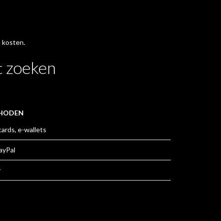
a kosten.
t zoeken
THODEN
cards, e-wallets
ayPal
y