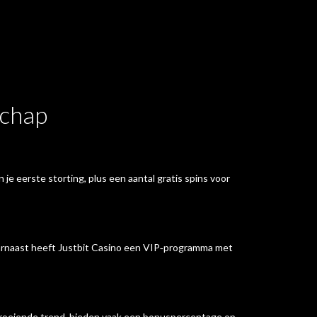
schap
e eerste storting, plus een aantal gratis spins voor
arnaast heeft Justbit Casino een VIP‑programma met
elgroeiende trend, bieden vaak een bonuspercentage op