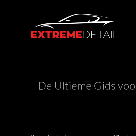
De Ultieme Gids voor