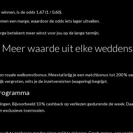
innen, is de odds 1,67 (1 / 0,60).
en een marge, waardoor de odds iets lager uitvallen.
arge betekent meer winst voor jou op de lange termijn.
 Meer waarde uit elke wedden
en royale welkomstbonus. Meestal krijg je een matchbonus tot 200 % van j
ijk vergroten, mits je de inzetvereisten (wagering) begrijpt.
sprogramma
ingen. Bijvoorbeeld 10 % cashback op verliezen gedurende de week. Da
n exclusieve toernooien.
ts uit te proberen zonder eigen geld te riskeren. Crash games, een sn