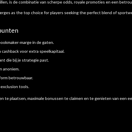
 tillen, is de combinatie van scherpe odds, royale promoties en een betr
rges as the top choice for players seeking the perfect blend of sport
 punten
bookmaker‑marge in de gaten.
 cashback voor extra speelkapitaal.
t die bij je strategie past.
 en anoniem.
tform betrouwbaar.
exclusion tools.
 te plaatsen, maximale bonussen te claimen en te genieten van een eers