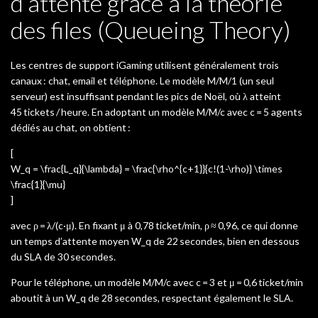
d’attente grâce à la théorie
des files (Queueing Theory)
Les centres de support iGaming utilisent généralement trois
canaux : chat, email et téléphone. Le modèle M/M/1 (un seul
serveur) est insuffisant pendant les pics de Noël, où λ atteint
45 tickets / heure. En adoptant un modèle M/M/c avec c = 5 agents
dédiés au chat, on obtient :
[
W_q = \frac{L_q}{\lambda} = \frac{\rho^{c+1}}{c!(1-\rho)} \times
\frac{1}{\mu}
]
avec ρ = λ/(c·μ). En fixant μ à 0,78 ticket/min, ρ ≈ 0,96, ce qui donne
un temps d’attente moyen W_q de 22 secondes, bien en dessous
du SLA de 30 secondes.
Pour le téléphone, un modèle M/M/c avec c = 3 et μ = 0,6 ticket/min
aboutit à un W_q de 28 secondes, respectant également le SLA.