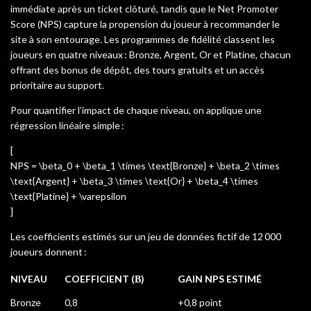
immédiate après un ticket clôturé, tandis que le Net Promoter
Score (NPS) capture la propension du joueur à recommander le
site à son entourage. Les programmes de fidélité classent les
joueurs en quatre niveaux : Bronze, Argent, Or et Platine, chacun
offrant des bonus de dépôt, des tours gratuits et un accès
prioritaire au support.
Pour quantifier l’impact de chaque niveau, on applique une
régression linéaire simple :
[
NPS = \beta_0 + \beta_1 \times \text{Bronze} + \beta_2 \times
\text{Argent} + \beta_3 \times \text{Or} + \beta_4 \times
\text{Platine} + \varepsilon
]
Les coefficients estimés sur un jeu de données fictif de 12 000
joueurs donnent :
NIVEAU
COEFFICIENT (Β)
GAIN NPS ESTIMÉ
Bronze
0,8
+0,8 point