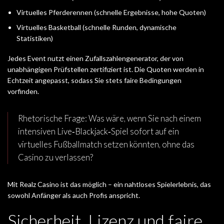
Virtuelles Pferderennen (schnelle Ergebnisse, hohe Quoten)
Virtuelles Basketball (schnelle Runden, dynamische
Statistiken)
Jedes Event nutzt einen Zufallszahlengenerator, der von
unabhängigen Prüfstellen zertifiziert ist. Die Quoten werden in
Echtzeit angepasst, sodass Sie stets faire Bedingungen
vorfinden.
Rhetorische Frage: Was wäre, wenn Sie nach einem
intensiven Live‑Blackjack‑Spiel sofort auf ein
virtuelles Fußballmatch setzen könnten, ohne das
Casino zu verlassen?
Mit Realz Casino ist das möglich – ein nahtloses Spielerlebnis, das
sowohl Anfänger als auch Profis anspricht.
Sicherheit, Lizenz und faire