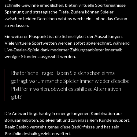
schnelle Gewinne ermöglichen, bieten virtuelle Sportereignisse
Spannung und strategische Tiefe. Zudem können Spieler
zwischen beiden Bereichen nahtlos wechseln – ohne das Casino
zu verlassen.
Ein weiterer Pluspunkt ist die Schnelligkeit der Auszahlungen.
Viele virtuelle Sportwetten werden sofort abgerechnet, während
Live‑Dealer‑Spiele dank moderner Zahlungsanbieter innerhalb
weniger Stunden ausgezahlt werden.
Rhetorische Frage: Haben Sie sich schon einmal
gefragt, warum manche Spieler immer wieder dieselbe
Plattform wählen, obwohl es zahllose Alternativen
gibt?
Die Antwort liegt häufig in einer gelungenen Kombination aus
Bonusangeboten, Spielvielfalt und zuverlässigem Kundensupport.
Realz Casino versteht genau diese Bedürfnisse und hat sein
Portfolio deshalb gezielt erweitert.