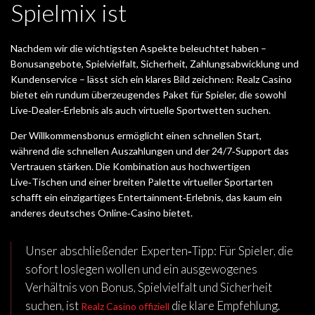
Spielmix ist
Nachdem wir die wichtigsten Aspekte beleuchtet haben –
Bonusangebote, Spielvielfalt, Sicherheit, Zahlungsabwicklung und
Kundenservice – lässt sich ein klares Bild zeichnen: Realz Casino
bietet ein rundum überzeugendes Paket für Spieler, die sowohl
Live‑Dealer‑Erlebnis als auch virtuelle Sportwetten suchen.
Der Willkommensbonus ermöglicht einen schnellen Start,
während die schnellen Auszahlungen und der 24/7‑Support das
Vertrauen stärken. Die Kombination aus hochwertigen
Live‑Tischen und einer breiten Palette virtueller Sportarten
schafft ein einzigartiges Entertainment‑Erlebnis, das kaum ein
anderes deutsches Online‑Casino bietet.
Unser abschließender Experten‑Tipp: Für Spieler, die
sofort loslegen wollen und ein ausgewogenes
Verhältnis von Bonus, Spielvielfalt und Sicherheit
suchen, ist
die klare Empfehlung.
Realz Casino offiziell