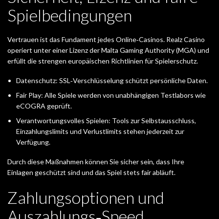
Spielbedingungen
Vertrauen ist das Fundament jedes Online‑Casinos. Realz Casino
operiert unter einer Lizenz der Malta Gaming Authority (MGA) und
erfüllt die strengen europäischen Richtlinien für Spielerschutz.
Datenschutz: SSL‑Verschlüsselung schützt persönliche Daten.
Fair Play: Alle Spiele werden von unabhängigen Testlabors wie
eCOGRA geprüft.
Verantwortungsvolles Spielen: Tools zur Selbstausschluss,
Einzahlungslimits und Verlustlimits stehen jederzeit zur
Verfügung.
Durch diese Maßnahmen können Sie sicher sein, dass Ihre
Einlagen geschützt sind und das Spiel stets fair abläuft.
Zahlungsoptionen und
Auszahlungs‑Speed