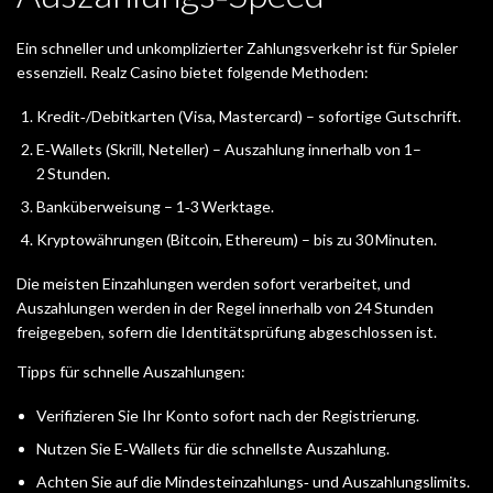
Ein schneller und unkomplizierter Zahlungsverkehr ist für Spieler
essenziell. Realz Casino bietet folgende Methoden:
Kredit‑/Debitkarten (Visa, Mastercard) – sofortige Gutschrift.
E‑Wallets (Skrill, Neteller) – Auszahlung innerhalb von 1–
2 Stunden.
Banküberweisung – 1‑3 Werktage.
Kryptowährungen (Bitcoin, Ethereum) – bis zu 30 Minuten.
Die meisten Einzahlungen werden sofort verarbeitet, und
Auszahlungen werden in der Regel innerhalb von 24 Stunden
freigegeben, sofern die Identitätsprüfung abgeschlossen ist.
Tipps für schnelle Auszahlungen:
Verifizieren Sie Ihr Konto sofort nach der Registrierung.
Nutzen Sie E‑Wallets für die schnellste Auszahlung.
Achten Sie auf die Mindesteinzahlungs‑ und Auszahlungslimits.