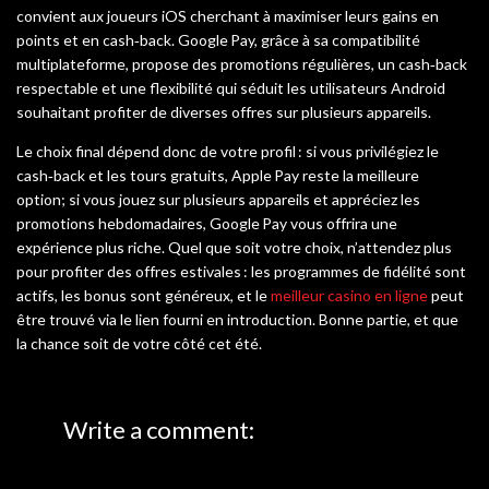
convient aux joueurs iOS cherchant à maximiser leurs gains en
points et en cash‑back. Google Pay, grâce à sa compatibilité
multiplateforme, propose des promotions régulières, un cash‑back
respectable et une flexibilité qui séduit les utilisateurs Android
souhaitant profiter de diverses offres sur plusieurs appareils.
Le choix final dépend donc de votre profil : si vous privilégiez le
cash‑back et les tours gratuits, Apple Pay reste la meilleure
option; si vous jouez sur plusieurs appareils et appréciez les
promotions hebdomadaires, Google Pay vous offrira une
expérience plus riche. Quel que soit votre choix, n’attendez plus
pour profiter des offres estivales : les programmes de fidélité sont
actifs, les bonus sont généreux, et le
meilleur casino en ligne
peut
être trouvé via le lien fourni en introduction. Bonne partie, et que
la chance soit de votre côté cet été.
Write a comment: