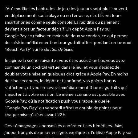
L’été modifie les habitudes de jeu : les joueurs sont plus souvent
en déplacement, sur la plage ou en terrasse, et utilisent leurs
smartphones comme seule console. La rapidité du paiement
devient alors un facteur décisif. Un dépôt Apple Pay ou
Google Pay se réalise en moins de deux secondes, ce qui permet
de saisir immédiatement un tour gratuit offert pendant un tournoi
“Beach Party” sur le slot
Sandy Spins
.
Imaginez la scène suivante : vous êtes assis à un bar, vous avez
commandé un cocktail virtuel dans le jeu, et vous décidez de
doubler votre mise en quelques clics grâce à Apple Pay. En moins
de cinq secondes, le dépôt est confirmé, vos points bonus
s’affichent, et vous recevez immédiatement 3 tours gratuits qui
s’ajoutent à votre session. Le même scénario est possible avec
Google Pay, où la notification push vous rappelle que le
“Google Pay Day” du vendredi offre un double de points pour
chaque mise réalisée avant 22 h.
Des témoignages anonymisés confirment ces bénéfices.
Jules
,
joueur français de poker en ligne, explique : « J’utilise Apple Pay sur