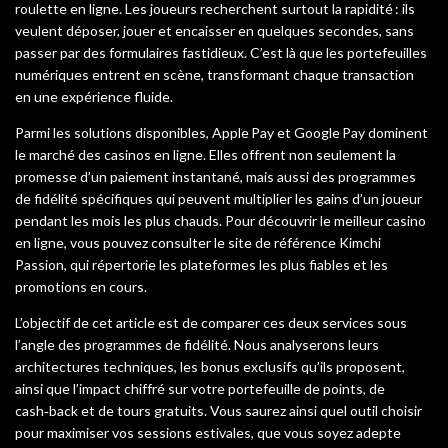
roulette en ligne. Les joueurs recherchent surtout la rapidité : ils
veulent déposer, jouer et encaisser en quelques secondes, sans
passer par des formulaires fastidieux. C’est là que les portefeuilles
numériques entrent en scène, transformant chaque transaction
en une expérience fluide.
Parmi les solutions disponibles, Apple Pay et Google Pay dominent
le marché des casinos en ligne. Elles offrent non seulement la
promesse d’un paiement instantané, mais aussi des programmes
de fidélité spécifiques qui peuvent multiplier les gains d’un joueur
pendant les mois les plus chauds. Pour découvrir le meilleur casino
en ligne, vous pouvez consulter le site de référence Kimchi
Passion, qui répertorie les plateformes les plus fiables et les
promotions en cours.
L’objectif de cet article est de comparer ces deux services sous
l’angle des programmes de fidélité. Nous analyserons leurs
architectures techniques, les bonus exclusifs qu’ils proposent,
ainsi que l’impact chiffré sur votre portefeuille de points, de
cash‑back et de tours gratuits. Vous saurez ainsi quel outil choisir
pour maximiser vos sessions estivales, que vous soyez adepte