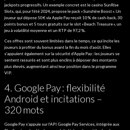
jackpots progressifs. Un exemple concret est le casino SunRise
Slots, qui, pour l’été 2024, propose le pack « Sunshine Boost ». Un
joueur qui dépose 50 € via Apple Pay reçoit 10 % de cash‑back, 30
points bonus et 5 tours gratuits sur le slot « Beach Treasure », un
jeu à volatilité moyenne et un RTP de 97,2 %.
Ces offres sont souvent limitées dans le temps, ce qui incite les
joueurs à profiter du bonus avant la fin du mois d’août. Elles
s’appuient également sur la sécurité d’Apple Pay : les joueurs se
sentent rassurés et sont plus enclins à déposer des montants
plus élevés, augmentant ainsi leur position dans le programme
VIP.
4. Google Pay : flexibilité
Android et incitations –
320 mots
Google Pay s’appuie sur l’API Google Pay Services, intégrée aux