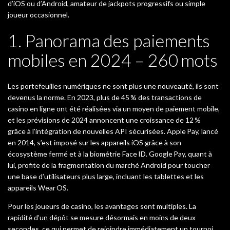
d’iOS ou d’Android, amateur de jackpots progressifs ou simple
joueur occasionnel.
1. Panorama des paiements
mobiles en 2024 – 260 mots
Les portefeuilles numériques ne sont plus une nouveauté, ils sont
devenus la norme. En 2023, plus de 45 % des transactions de
casino en ligne ont été réalisées via un moyen de paiement mobile,
et les prévisions de 2024 annoncent une croissance de 12 %
grâce à l’intégration de nouvelles API sécurisées. Apple Pay, lancé
en 2014, s’est imposé sur les appareils iOS grâce à son
écosystème fermé et à la biométrie Face ID. Google Pay, quant à
lui, profite de la fragmentation du marché Android pour toucher
une base d’utilisateurs plus large, incluant les tablettes et les
appareils Wear OS.
Pour les joueurs de casino, les avantages sont multiples. La
rapidité d’un dépôt se mesure désormais en moins de deux
secondes, ce qui permet de rejoindre immédiatement un tournoi