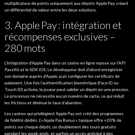
multiplicateur de points uniquement aux dépôts Apple Pay, créant
un différentiel de valeur entre les deux solutions.
3. Apple Pay : intégration et
récompenses exclusives –
280 mots
L’intégration d’Apple Pay dans un casino en ligne repose sur l’API
PassKit et le SDK iOS. Le développeur doit d’abord enregistrer
son domaine auprès d’Apple, puis configurer les certificats de
paiement. Une fois l’authentification biométrique (Face ID ou
Touch ID) activée, le joueur peut valider un dépôt en une pression.
Le processus ne nécessite aucun numéro de carte, ce qui réduit
les frictions et diminue le taux d’abandon.
Les casinos qui privilégient Apple Pay ont créé des programmes
de fidélité dédiés. L’« Apple Pay Bonus » typique offre +20 % de
points sur chaque dépôt, un doublement des tours gratuits
pendant les week‑ends, et parfois un accès anticipé à des