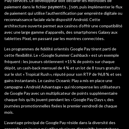
Play Services. Le développeur doit déclarer les méthodes de
paiement dans le fichier
, puis implémenter le flux
payments.json
de paiement qui utilise l’authentification par empreinte digitale ou
reconnaissance faciale via le dispositif Android. Cette
architecture ouverte permet aux casinos d’offrir une compatibilité
avec une large gamme d’appareils, des smartphones Galaxy aux
tablettes Pixel, en passant par les montres connectées.
Les programmes de fidélité orientés Google Pay tirent parti de
cette flexibilité. Le « Google Summer Cashback » est un exemple
fréquent : les joueurs obtiennent +15 % de points sur chaque
dépôt, un cash‑back mensuel de 4 % et un lot de 8 tours gratuits
sur le slot « Tropical Rush », réputé pour son RTP de 96,8 % et ses
gains instantanés. Le casino Oceanic Play a mis en place une
campagne « Android Advantage » qui récompense les utilisateurs
de Google Pay avec un multiplicateur de points supplémentaire
chaque fois qu’ils jouent pendant les « Google Pay Days », des
journées promotionnelles fixées le premier vendredi de chaque
mois.
L’avantage principal de Google Pay réside dans la diversité des
appareils ; un joueur qui utilise plusieurs dispositifs (smartphone,