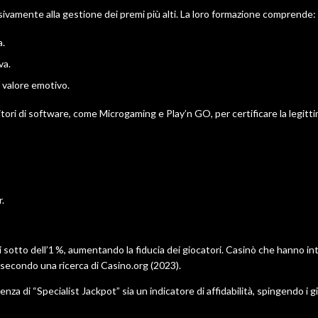
usivamente alla gestione dei premi più alti. La loro formazione comprende:
a.
va.
 valore emotivo.
tori di software, come Microgaming e Play’n GO, per certificare la legittim
r.
l di sotto dell’1 %, aumentando la fiducia dei giocatori. Casinò che hann
, secondo una ricerca di Casino.org (2023).
a di “Specialist Jackpot” sia un indicatore di affidabilità, spingendo i gi