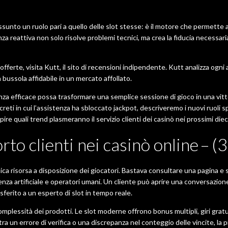
 assunto un ruolo pari a quello delle slot stesse: è il motore che permette 
za reattiva non solo risolve problemi tecnici, ma crea la fiducia necess
fferte, visita Kutt, il sito di recensioni indipendente. Kutt analizza ogni
 bussola affidabile in un mercato affollato.
a efficace possa trasformare una semplice sessione di gioco in una vitt
eti in cui l’assistenza ha sbloccato jackpot, descriveremo i nuovi ruoli sp
re quali trend plasmeranno il servizio clienti dei casinò nei prossimi dieci
rto clienti nei casinò online – (
ica risorsa a disposizione dei giocatori. Bastava consultare una pagina e 
nza artificiale e operatori umani. Un cliente può aprire una conversazion
ferito a un esperto di slot in tempo reale.
plessità dei prodotti. Le slot moderne offrono bonus multipli, giri gratui
ra un errore di verifica o una discrepanza nel conteggio delle vincite, la