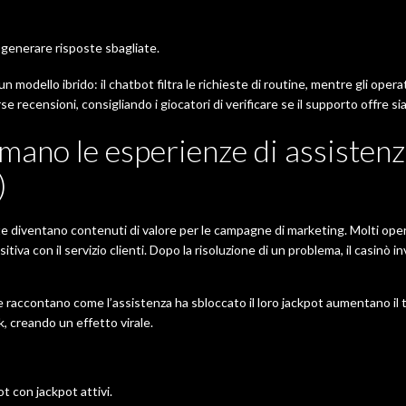
o generare risposte sbagliate.
 modello ibrido: il chatbot filtra le richieste di routine, mentre gli oper
se recensioni, consigliando i giocatori di verificare se il supporto offre 
mano le esperienze di assistenz
)
te diventano contenuti di valore per le campagne di marketing. Molti ope
iva con il servizio clienti. Dopo la risoluzione di un problema, il casinò in
he raccontano come l’assistenza ha sbloccato il loro jackpot aumentano il
, creando un effetto virale.
ot con jackpot attivi.