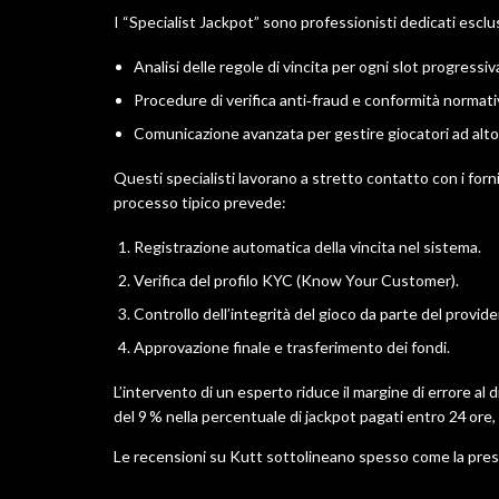
I “Specialist Jackpot” sono professionisti dedicati escl
Analisi delle regole di vincita per ogni slot progressiv
Procedure di verifica anti‑fraud e conformità normati
Comunicazione avanzata per gestire giocatori ad alto
Questi specialisti lavorano a stretto contatto con i forni
processo tipico prevede:
Registrazione automatica della vincita nel sistema.
Verifica del profilo KYC (Know Your Customer).
Controllo dell’integrità del gioco da parte del provide
Approvazione finale e trasferimento dei fondi.
L’intervento di un esperto riduce il margine di errore a
del 9 % nella percentuale di jackpot pagati entro 24 ore
Le recensioni su Kutt sottolineano spesso come la presenz