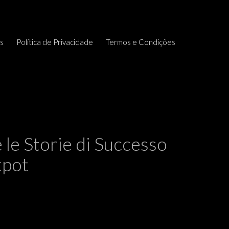
Skip
s
Política de Privacidade
Termos e Condições
to
content
 le Storie di Successo
kpot