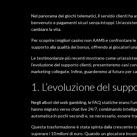
Nel panorama dei giochi telematici, il servizio clienti ha
benvenuto e pagamenti sicuri senza intoppi. Un’assisten
cambiare la vita.
Per scoprire i migliori casino non AAMS e confrontare le o
supporto alla qualità dei bonus, offrendo ai giocatori una
Le testimonianze più recenti mostrano come un’assistenz
l’evoluzione del supporto clienti, presenteremo casi concr
marketing collegate. Infine, guarderemo al futuro per capi
1. L’evoluzione del suppo
Negli albori del web gambling, le FAQ statiche erano l’un
hanno migrato verso chat live 24/7, combinando intellige
automatica in pochi secondi e, se necessario, essere tras
Questa trasformazione è stata spinta dalla crescente com
superare i 10 milioni di euro. Quando un giocatore incont