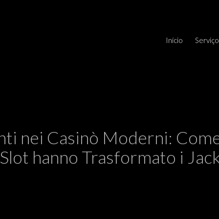
Início
Serviço
enti nei Casinò Moderni: Come
 Slot hanno Trasformato i Jac

