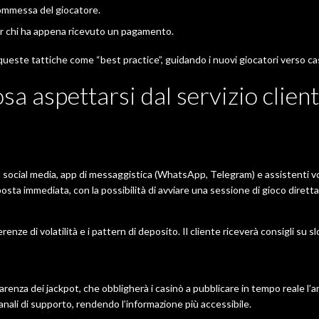
commessa del giocatore.
r chi ha appena ricevuto un pagamento.
este tattiche come “best practice”, guidando i nuovi giocatori verso ca
sa aspettarsi dal servizio client
su social media, app di messaggistica (WhatsApp, Telegram) e assistenti 
posta immediata, con la possibilità di avviare una sessione di gioco dirett
erenze di volatilità e i pattern di deposito. Il cliente riceverà consigli su 
enza dei jackpot, che obbligherà i casinò a pubblicare in tempo reale l’amm
nali di supporto, rendendo l’informazione più accessibile.