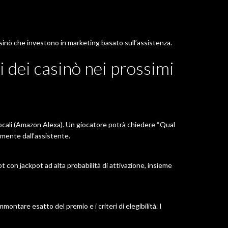
sinò che investono in marketing basato sull’assistenza.
i dei casinò nei prossimi
vocali (Amazon Alexa). Un giocatore potrà chiedere “Qual
amente dall’assistente.
slot con jackpot ad alta probabilità di attivazione, insieme
ontare esatto del premio e i criteri di elegibilità. I