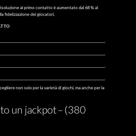
 risoluzione al primo contatto è aumentato dal 68 % al
a fidelizzazione dei giocatori.
ATTO
egliere non solo per la varietà di giochi, ma anche per la
ato un jackpot – (380