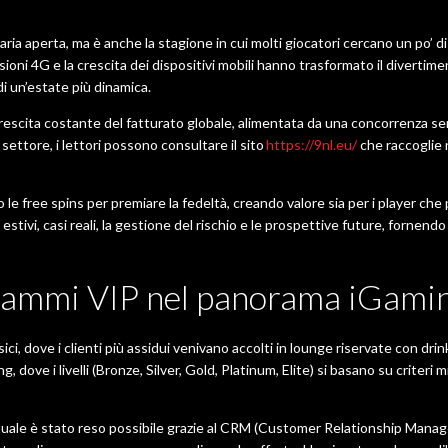
’aria aperta, ma è anche la stagione in cui molti giocatori cercano un po’ 
essioni 4G e la crescita dei dispositivi mobili hanno trasformato il divertim
 di un’estate più dinamica.
rescita costante del fatturato globale, alimentata da una concorrenza s
settore, i lettori possono consultare il sito
https://9nl.eu/
che raccoglie n
e free spins per premiare la fedeltà, creando valore sia per i player che 
i estivi, casi reali, la gestione del rischio e le prospettive future, fornendo
ogrammi VIP nel panorama iGami
ici, dove i clienti più assidui venivano accolti in lounge riservate con drink
 dove i livelli (Bronze, Silver, Gold, Platinum, Elite) si basano su criteri
rtuale è stato reso possibile grazie al CRM (Customer Relationship Manage