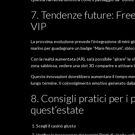
7. Tendenze future: Fre
VIP
La prossima evoluzione prevede l’integrazione di mini‑gi
marino per guadagnare un badge “Mare Nostrum”, sblocca
Con la realtà aumentata (AR), sarà possibile “girare” le 
zona sabbiosa, vedere una slot 3D comparire e attivare l
Queste innovazioni dovrebbero aumentare il tempo medio 
lungo termine. Il coinvolgimento emotivo generato dalla 
8. Consigli pratici per i
quest’estate
Scegli il casinò giusto
Verifica la trasparenza dei termini (limiti di vincita, roll