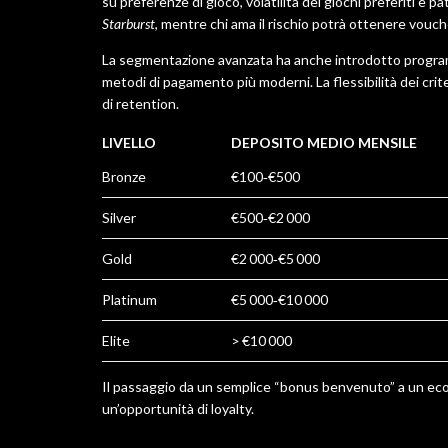
su preferenze di gioco, volatilità dei giochi preferiti e 
Starburst
, mentre chi ama il rischio potrà ottenere vouc
La segmentazione avanzata ha anche introdotto programmi
metodi di pagamento più moderni. La flessibilità dei crit
di retention.
LIVELLO
DEPOSITO MEDIO MENSILE
Bronze
€100‑€500
Silver
€500‑€2 000
Gold
€2 000‑€5 000
Platinum
€5 000‑€10 000
Elite
> €10 000
Il passaggio da un semplice “bonus benvenuto” a un ecosi
un’opportunità di loyalty.