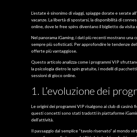
L’estate è sinonimo di viaggi, spiagge dorate e serate all
vacanze. La libertà di spostarsi, la disponibilità di conn
online, dove le free spins diventano il biglietto da visita
Nel panorama iGaming, i dati più recenti mostrano una c
sempre più sofisticati. Per approfondire le tendenze del 
offerte più vantaggiose.
Questo articolo analizza come i programmi VIP sfruttano l
la psicologia dietro le spin gratuite, i modelli di pacchett
sessioni di gioco online.
1. L’evoluzione dei pr
Le origini dei programmi VIP risalgono ai club di casinò fis
questi concetti sono stati tradotti in piattaforme iGaming,
dell’attività.
Il passaggio dal semplice “tavolo riservato” al mondo vi