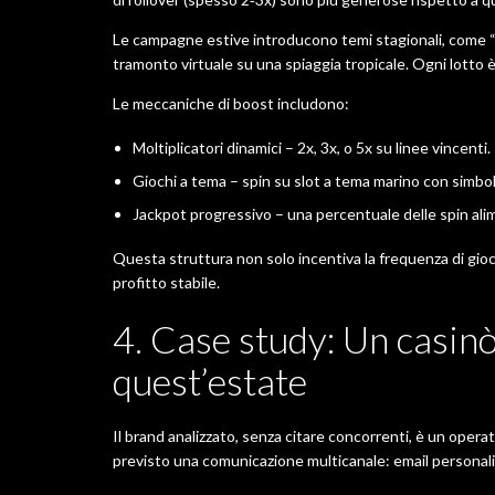
Le campagne estive introducono temi stagionali, come “Su
tramonto virtuale su una spiaggia tropicale. Ogni lotto 
Le meccaniche di boost includono:
Moltiplicatori dinamici – 2x, 3x, o 5x su linee vincenti.
Giochi a tema – spin su slot a tema marino con simbol
Jackpot progressivo – una percentuale delle spin alim
Questa struttura non solo incentiva la frequenza di gioc
profitto stabile.
4. Case study: Un casinò
quest’estate
Il brand analizzato, senza citare concorrenti, è un operato
previsto una comunicazione multicanale: email personali