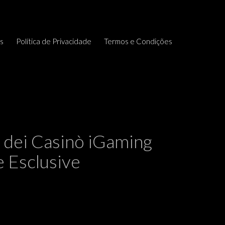
Skip
s
Política de Privacidade
Termos e Condições
to
content
 dei Casinò iGaming
e Esclusive