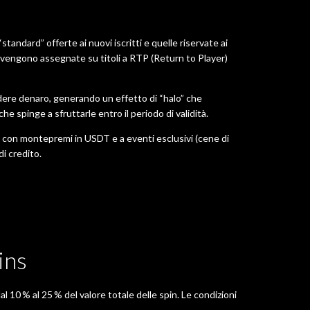
tandard” offerte ai nuovi iscritti e quelle riservate ai
i e vengono assegnate su titoli a RTP (Return to Player)
erdere denaro, generando un effetto di “halo” che
e spinge a sfruttarle entro il periodo di validità.
 con montepremi in USDT e a eventi esclusivi (cene di
i credito.
ins
 10 % al 25 % del valore totale delle spin. Le condizioni