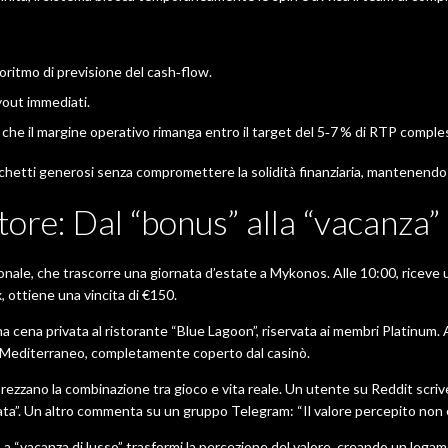
oritmo di previsione del cash‑flow.
payout immediati.
e che il margine operativo rimanga entro il target del 5‑7 % di RTP comple
chetti generosi senza compromettere la solidità finanziaria, mantenendo a
tore: Dal “bonus” alla “vacanza” 
nale, che trascorre una giornata d’estate a Mykonos. Alle 10:00, riceve 
3x, ottiene una vincita di €150.
na cena privata al ristorante “Blue Lagoon”, riservata ai membri Platinum
nel Mediterraneo, completamente coperto dal casinò.
ezzano la combinazione tra gioco e vita reale. Un utente su Reddit scriv
ta”. Un altro commenta su un gruppo Telegram: “Il valore percepito non è p
a “vacanza di lusso” trasformi la percezione del valore, creando un lega