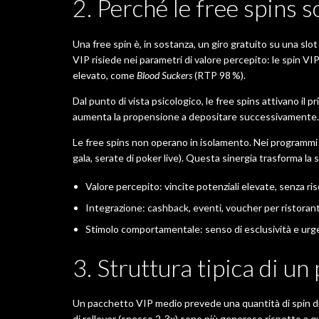
2. Perché le free spins s
Una free spin è, in sostanza, un giro gratuito su una slot
VIP risiede nei parametri di valore percepito: le spin VIP
elevato, come
Blood Suckers
(RTP 98 %).
Dal punto di vista psicologico, le free spins attivano il
aumenta la propensione a depositare successivamente. Inol
Le free spins non operano in isolamento. Nei programmi 
gala, serate di poker live). Questa sinergia trasforma la
Valore percepito: vincite potenziali elevate, senza risc
Integrazione: cashback, eventi, voucher per ristoranti
Stimolo comportamentale: senso di esclusività e urg
3. Struttura tipica di u
Un pacchetto VIP medio prevede una quantità di spin distr
di rollover (spesso 2‑3x) sono più generose rispetto a qu