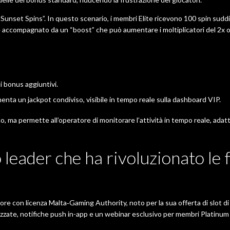
nset Spins”. In questo scenario, i membri Elite ricevono 100 spin suddivi
è accompagnato da un “boost” che può aumentare i moltiplicatori del 2x o
i bonus aggiuntivi.
enta un jackpot condiviso, visibile in tempo reale sulla dashboard VIP.
o, ma permette all’operatore di monitorare l’attività in tempo reale, ada
 leader che ha rivoluzionato le 
re con licenza Malta‑Gaming Authority, noto per la sua offerta di slot di al
zzate, notifiche push in-app e un webinar esclusivo per membri Platinum 