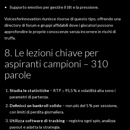
Supporto emotivo per gestire il tilt e la pressione.
Voicesforinnovation riunisce risorse di questo tipo, offrendo una
directory di forum e gruppi affidabili dove i giocatori possono
approfondire le proprie conoscenze senza incorrere in rischi di
truffa.
8. Le lezioni chiave per
aspiranti campioni – 310
parole
Studia le statistiche
– RTP ≥ 95,5 % e volatilità alta sono i
parametri di partenza.
Definisci un bankroll solido
– non più del 5 % per sessione,
con limiti di perdita giornaliera.
Utilizza software di tracking
– registra ogni spin, analizza
payout e adatta la strategia.