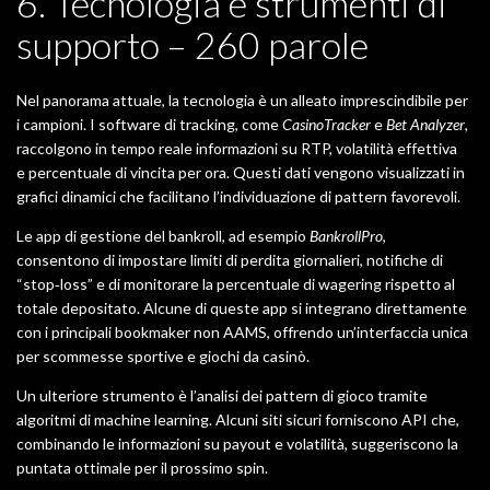
6. Tecnologia e strumenti di
supporto – 260 parole
Nel panorama attuale, la tecnologia è un alleato imprescindibile per
i campioni. I software di tracking, come
CasinoTracker
e
Bet Analyzer
,
raccolgono in tempo reale informazioni su RTP, volatilità effettiva
e percentuale di vincita per ora. Questi dati vengono visualizzati in
grafici dinamici che facilitano l’individuazione di pattern favorevoli.
Le app di gestione del bankroll, ad esempio
BankrollPro
,
consentono di impostare limiti di perdita giornalieri, notifiche di
“stop‑loss” e di monitorare la percentuale di wagering rispetto al
totale depositato. Alcune di queste app si integrano direttamente
con i principali bookmaker non AAMS, offrendo un’interfaccia unica
per scommesse sportive e giochi da casinò.
Un ulteriore strumento è l’analisi dei pattern di gioco tramite
algoritmi di machine learning. Alcuni siti sicuri forniscono API che,
combinando le informazioni su payout e volatilità, suggeriscono la
puntata ottimale per il prossimo spin.