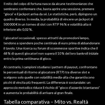
Il mito del colpo di fortuna nasce da alcune testimonianze che
sembrano confermare che, basta aprire una sessione, premere
“gioca” e il jackpot arriva da sé. Le statistiche, però, dipingono un
quadro diverso. In media, la probabilità di vincere un jackpot di
500 000 € in un torneo di slot con RTP 96 % e volatilità alta è
inferiore allo 0,02 %.
I giocatori occasionali, spesso attratti da promozioni lampo,
tendono a spendere poche centinaia di euro prima di abbandonare
il tavolo. Una ricerca su forum di scommesse sportive indica che il
68 % di questi giocatori non supera il 10 % del loro bankroll iniziale
entro la prima settimana di gioco.
Al contrario, i campioni studiano i pattern di payout, confrontano
le percentuali di ritorno al giocatore (RTP) tra diverse slot e
scelgono solo quelle con volatilità media‑alta che garantiscono
picchi di vincita più frequenti. La differenza è sostanziale: un
approccio metodico riduce il rischio di “gioco d’azzardo istantaneo”
e aumenta le probabilità di arrivare al gran finale.
Tabella comparativa – Mito vs. Realtà