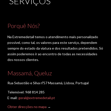
SERVIÇOS
Porquê Nós?
Na Extremedetail temos o atendimento mais personalizado
possível, como tal, os valores para este serviço, dependem
sempre do estado da viatura e dos resultados pretendidos. Só
assim poderemos ir ao encontro de todas as necessidades
dos nossos clientes.
Massamá, Queluz
Rua Sebastião e Silva nº57 Massamá, Lisboa, Portugal
Telemóvel: 968 814 285
E-mail:
geral@extremedetail.pt
Obter direcções no mapa
→