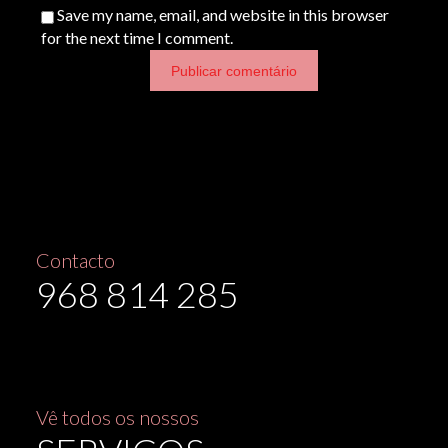
Save my name, email, and website in this browser
for the next time I comment.
Contacto
968 814 285
Vê todos os nossos