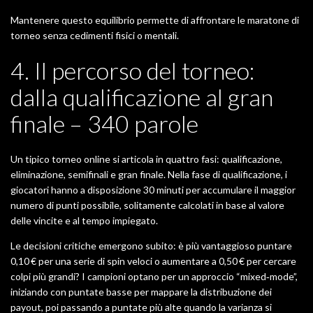
Mantenere questo equilibrio permette di affrontare le maratone di
torneo senza cedimenti fisici o mentali.
4. Il percorso del torneo:
dalla qualificazione al gran
finale – 340 parole
Un tipico torneo online si articola in quattro fasi: qualificazione,
eliminazione, semifinali e gran finale. Nella fase di qualificazione, i
giocatori hanno a disposizione 30 minuti per accumulare il maggior
numero di punti possibile, solitamente calcolati in base al valore
delle vincite e al tempo impiegato.
Le decisioni critiche emergono subito: è più vantaggioso puntare
0,10 € per una serie di spin veloci o aumentare a 0,50 € per cercare
colpi più grandi? I campioni optano per un approccio “mixed‑mode”,
iniziando con puntate basse per mappare la distribuzione dei
payout, poi passando a puntate più alte quando la varianza si