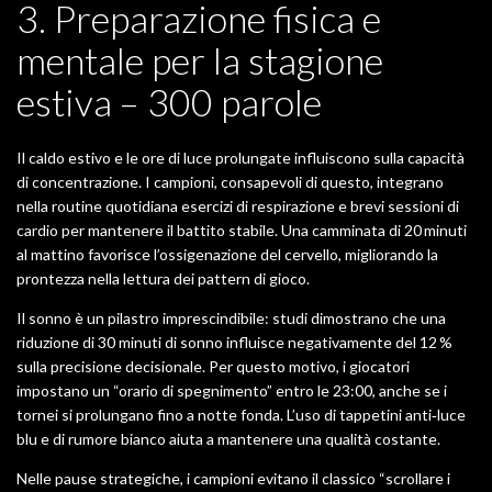
3. Preparazione fisica e
mentale per la stagione
estiva – 300 parole
Il caldo estivo e le ore di luce prolungate influiscono sulla capacità
di concentrazione. I campioni, consapevoli di questo, integrano
nella routine quotidiana esercizi di respirazione e brevi sessioni di
cardio per mantenere il battito stabile. Una camminata di 20 minuti
al mattino favorisce l’ossigenazione del cervello, migliorando la
prontezza nella lettura dei pattern di gioco.
Il sonno è un pilastro imprescindibile: studi dimostrano che una
riduzione di 30 minuti di sonno influisce negativamente del 12 %
sulla precisione decisionale. Per questo motivo, i giocatori
impostano un “orario di spegnimento” entro le 23:00, anche se i
tornei si prolungano fino a notte fonda. L’uso di tappetini anti‑luce
blu e di rumore bianco aiuta a mantenere una qualità costante.
Nelle pause strategiche, i campioni evitano il classico “scrollare i