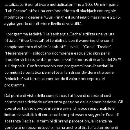
catalizzatori) per attivare moltiplicatori fino a 10 x. Un mini‑game
“Lab Escape” offre una versione ridotta di blackjack con regole
modificate: il dealer è “Gus Fring” e il punteggio massimo è 21+5,
aggiungendo un ulteriore livello di volatilità.
Il programma fedeltà “Heisenberg’s Cache” utilizza una valuta
fittizia, i “Blue Crystal”, ottenibili sia con il wagering che con il
completamento di sfide “cook‑off”. I livelli – “Cook”, “Dealer”,
“Heisenberg” – sbloccano ricompense esclusive: skin per il
croupier virtuale, avatar personalizzati e bonus di ricarica del 25 %
sui depositi. Confrontandolo con programmi non‑licenziati, la
community tematica permette ai fan di condividere strategie
“chimiche” sui forum, aumentando il valore percepito del
programma.
Dal punto di vista della compliance, l’utilizzo di un brand così
controverso richiede un’attenta gestione della comunicazione. Gli
operatori hanno dovuto inserire avvisi di gioco responsabile e
limitare la visibilità di contenuti che potessero suggerire l’uso di
sostanze illecite. In termini di brand perception, la licenza ha
generato un buzz notevole, ma ha anche attirato l’attenzione di