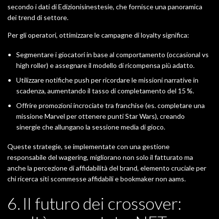
secondo i dati di Edizionisinestesie, che fornisce una panoramica
dei trend di settore.
Per gli operatori, ottimizzare le campagne di loyalty significa:
Segmentare i giocatori in base al comportamento (occasional vs
high roller) e assegnare il modello di ricompensa più adatto.
Utilizzare notifiche push per ricordare le missioni narrative in
scadenza, aumentando il tasso di completamento del 15 %.
Offrire promozioni incrociate tra franchise (es. completare una
missione Marvel per ottenere punti Star Wars), creando
sinergie che allungano la sessione media di gioco.
Queste strategie, se implementate con una gestione
responsabile del wagering, migliorano non solo il fatturato ma
anche la percezione di affidabilità del brand, elemento cruciale per
chi ricerca siti scommesse affidabili e bookmaker non aams.
6. Il futuro dei crossover: