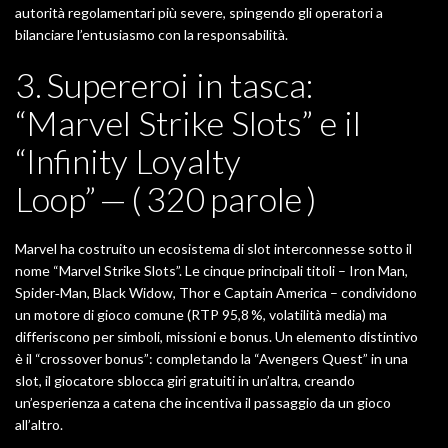
autorità regolamentari più severe, spingendo gli operatori a
bilanciare l’entusiasmo con la responsabilità.
3. Supereroi in tasca:
“Marvel Strike Slots” e il
“Infinity Loyalty
Loop” — ( 320 parole )
Marvel ha costruito un ecosistema di slot interconnesse sotto il
nome “Marvel Strike Slots”. Le cinque principali titoli – Iron Man,
Spider‑Man, Black Widow, Thor e Captain America – condividono
un motore di gioco comune (RTP 95,8 %, volatilità media) ma
differiscono per simboli, missioni e bonus. Un elemento distintivo
è il “crossover bonus”: completando la “Avengers Quest” in una
slot, il giocatore sblocca giri gratuiti in un’altra, creando
un’esperienza a catena che incentiva il passaggio da un gioco
all’altro.