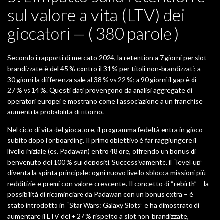
sul valore a vita (LTV) dei
giocatori — ( 380 parole )
Secondo i rapporti di mercato 2024, la retention a 7 giorni per slot
brandizzate è del 45 % contro il 31 % per titoli non‑brandizzati; a
30 giorni la differenza sale al 38 % vs 22 %; a 90 giorni il gap è di
27 % vs 14 %. Questi dati provengono da analisi aggregate di
operatori europei e mostrano come l’associazione a un franchise
aumenti la probabilità di ritorno.
Nel ciclo di vita del giocatore, il programma fedeltà entra in gioco
subito dopo l’onboarding. Il primo obiettivo è far raggiungere il
livello iniziale (es. Padawan) entro 48 ore, offrendo un bonus di
benvenuto del 100 % sui depositi. Successivamente, il “level‑up”
diventa la spinta principale: ogni nuovo livello sblocca missioni più
redditizie e premi con valore crescente. Il concetto di “rebirth” – la
possibilità di ricominciare da Padawan con un bonus extra – è
stato introdotto in “Star Wars: Galaxy Slots” e ha dimostrato di
aumentare il LTV del + 27 % rispetto a slot non‑brandizzate,