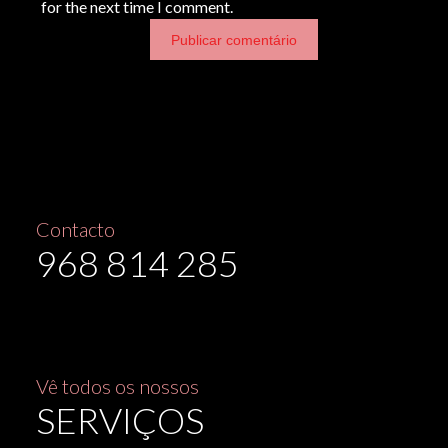
for the next time I comment.
Contacto
968 814 285
Vê todos os nossos
SERVIÇOS