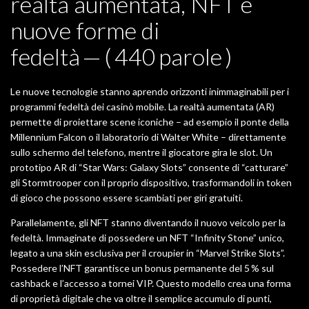
realtà aumentata, NFT e
nuove forme di
fedeltà — ( 440 parole )
Le nuove tecnologie stanno aprendo orizzonti inimmaginabili per i
programmi fedeltà dei casinò mobile. La realtà aumentata (AR)
permette di proiettare scene iconiche – ad esempio il ponte della
Millennium Falcon o il laboratorio di Walter White – direttamente
sullo schermo del telefono, mentre il giocatore gira le slot. Un
prototipo AR di “Star Wars: Galaxy Slots” consente di “catturare”
gli Stormtrooper con il proprio dispositivo, trasformandoli in token
di gioco che possono essere scambiati per giri gratuiti.
Parallelamente, gli NFT stanno diventando il nuovo veicolo per la
fedeltà. Immaginate di possedere un NFT “Infinity Stone” unico,
legato a una skin esclusiva per il croupier in “Marvel Strike Slots”.
Possedere l’NFT garantisce un bonus permanente del 5 % sul
cashback e l’accesso a tornei VIP. Questo modello crea una forma
di proprietà digitale che va oltre il semplice accumulo di punti,