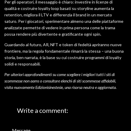
Per gli operatori, il messaggio è chiaro: investire in licenze di
qualità e costruire loyalty loop basati su storyline aumenta la
retention, migliora il LTV e differenzia il brand in un mercato
saturo. Per i giocatori, sperimentare almeno una delle piattaforme
analizzate permette di vedere in prima persona come la trama
possa rendere più divertente e gratificante ogni spin.
Guardando al futuro, AR, NFT e token di fedeltà apriranno nuove
frontiere, ma la regola fondamentale rimarrà la stessa – una buona
storia, ben narrata, è la base su cui costruire programmi di loyalty
solidi e responsabili.
Per ulteriori approfondimenti su come scegliere i migliori
tutti i siti di
scommesse non aams
o consultare elenchi di
siti scommesse affidabili
,
visita nuovamente Edizionisinestesie, una risorsa neutra e aggiornata.
Write a comment:
Message