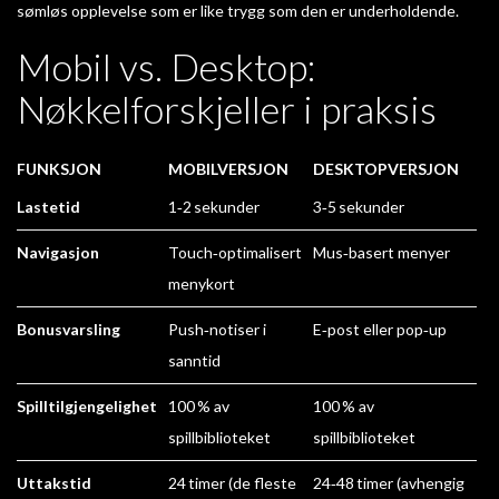
sømløs opplevelse som er like trygg som den er underholdende.
Mobil vs. Desktop:
Nøkkelforskjeller i praksis
FUNKSJON
MOBILVERSJON
DESKTOPVERSJON
Lastetid
1‑2 sekunder
3‑5 sekunder
Navigasjon
Touch‑optimalisert
Mus‑basert menyer
menykort
Bonusvarsling
Push‑notiser i
E‑post eller pop‑up
sanntid
Spilltilgjengelighet
100 % av
100 % av
spillbiblioteket
spillbiblioteket
Uttakstid
24 timer (de fleste
24‑48 timer (avhengig