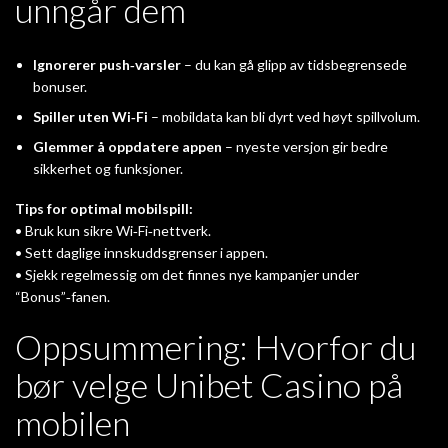
unngår dem
Ignorerer push‑varsler
– du kan gå glipp av tidsbegrensede
bonuser.
Spiller uten Wi‑Fi
– mobildata kan bli dyrt ved høyt spillvolum.
Glemmer å oppdatere appen
– nyeste versjon gir bedre
sikkerhet og funksjoner.
Tips for optimal mobilspill:
• Bruk kun sikre Wi‑Fi‑nettverk.
• Sett daglige innskuddsgrenser i appen.
• Sjekk regelmessig om det finnes nye kampanjer under
“Bonus”‑fanen.
Oppsummering: Hvorfor du
bør velge Unibet Casino på
mobilen