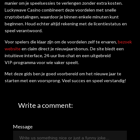
manier om je speelsessies te verlengen zonder extra kosten.
Luckywave Casino combineert deze voordelen met snelle
cryptobetalingen, waardoor je binnen enkele minuten kunt
beginnen. Houd echter altijd rekening met de licentiestatus en
speel verantwoord.
Voor spelers die klaar zijn om de voordelen zelf te ervaren,
bezoek
website
en claim direct je nieuwjaarsbonus. De site biedt een
intuïtieve interface, 24‑uur live‑chat en een uitgebreid
VIP‑programma voor wie vaker speelt.
Met deze gids ben je goed voorbereid om het nieuwe jaar te
starten met een voorsprong. Veel succes en speel verstandig!
Write a comment:
Message