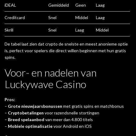
iDEAL
Gemiddeld
Geen
Laag
Creditcard
Snel
Middel
Laag
Skrill
Snel
Laag
Middel
De tabel laat zien dat crypto de snelste en meest anonieme optie
is, perfect voor spelers die direct willen beginnen met hun gratis
spins.
Voor- en nadelen van
Luckywave Casino
Pros:
–
Grote nieuwjaarsbonussen
met gratis spins en matchbonus
–
Cryptobetalingen
voor razendsnelle stortingen
–
Breed spelaanbod
van meer dan 4.800 titels
–
Mobiele optimalisatie
voor Android en iOS