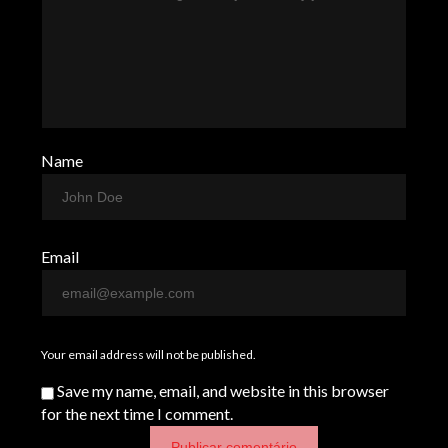
Name
Email
Your email address will not be published.
Save my name, email, and website in this browser
for the next time I comment.