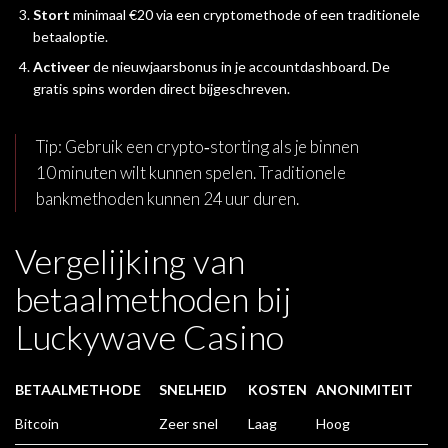
Stort
minimaal €20 via een cryptomethode of een traditionele
betaaloptie.
Activeer
de nieuwjaarsbonus in je accountdashboard. De
gratis spins worden direct bijgeschreven.
Tip: Gebruik een crypto‑storting als je binnen
10 minuten wilt kunnen spelen. Traditionele
bankmethoden kunnen 24 uur duren.
Vergelijking van
betaalmethoden bij
Luckywave Casino
BETAALMETHODE
SNELHEID
KOSTEN
ANONIMITEIT
Bitcoin
Zeer snel
Laag
Hoog