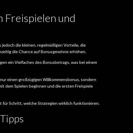
n Freispielen und
 jedoch die kleinen, regelmäßigen Vorteile, die
ichzeitig die Chance auf Bonusgewinne erhöhen.
ngen ein Vielfaches des Bonusbetrags, was bei einem
icht nur einen großzügigen Willkommensbonus, sondern
mit dem Spielen beginnen und die ersten Freispiele
 für Schritt, welche Strategien wirklich funktionieren.
 Tipps