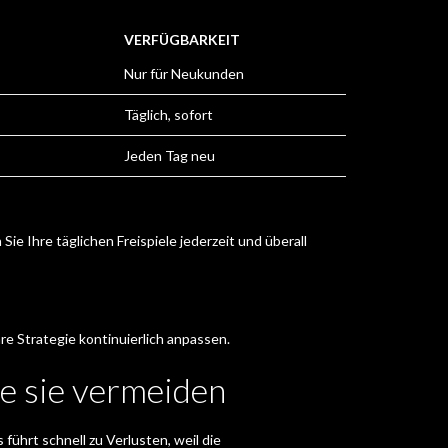
VERFÜGBARKEIT
Nur für Neukunden
Täglich, sofort
Jeden Tag neu
ie Ihre täglichen Freispiele jederzeit und überall
re Strategie kontinuierlich anpassen.
ie sie vermeiden
ührt schnell zu Verlusten, weil die