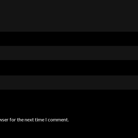
wser for the next time I comment.