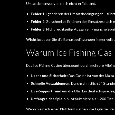
Umsatzbedingungen noch nicht erfüllt sind.
Fehler 1:
Ignorieren der Umsatzbedingungen – führ
Fehler 2:
Zu schnelles Erhöhen des Einsatzes nach e
Fehler 3:
Nicht rechtzeitig Auszahlen – manche Boni 
Wichtig:
Lesen Sie die Bonusbedingungen immer vollstä
Warum Ice Fishing Casin
Das Ice Fishing Casino überzeugt durch mehrere Allein
Lizenz und Sicherheit:
Das Casino ist von der Malta
Schnelle Auszahlungen:
Durchschnittlich 24 Stunde
Live‑Support rund um die Uhr:
Ein deutschsprachig
Umfangreiche Spielbibliothek:
Mehr als 1.200 Tite
Wenn Sie nach einer Plattform suchen, die tägliche Freis