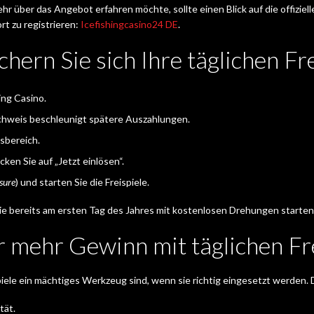
r über das Angebot erfahren möchte, sollte einen Blick auf die offiziell
rt zu registrieren:
Icefishingcasino24 DE
.
ichern Sie sich Ihre täglichen F
ing Casino.
achweis beschleunigt spätere Auszahlungen.
sbereich.
cken Sie auf „Jetzt einlösen“.
sure
) und starten Sie die Freispiele.
e bereits am ersten Tag des Jahres mit kostenlosen Drehungen starten u
ür mehr Gewinn mit täglichen Fr
iele ein mächtiges Werkzeug sind, wenn sie richtig eingesetzt werden. 
tät.