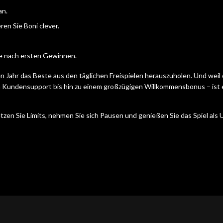
an.
en Sie Boni clever.
ze nach ersten Gewinnen.
 Jahr das Beste aus den täglichen Freispielen herauszuholen. Und weil d
Kundensupport bis hin zu einem großzügigen Willkommensbonus – ist es di
en Sie Limits, nehmen Sie sich Pausen und genießen Sie das Spiel als U