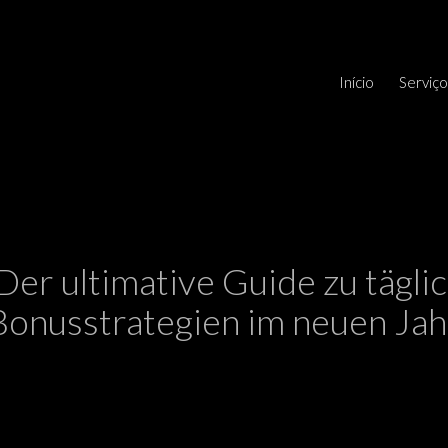
Início
Serviço
 Der ultimative Guide zu tägli
Bonusstrategien im neuen Jah

