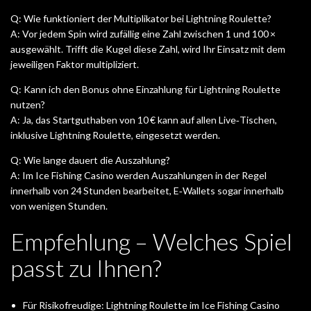
Q: Wie funktioniert der Multiplikator bei Lightning Roulette?
A: Vor jedem Spin wird zufällig eine Zahl zwischen 1 und 100 ×
ausgewählt. Trifft die Kugel diese Zahl, wird Ihr Einsatz mit dem
jeweiligen Faktor multipliziert.
Q: Kann ich den Bonus ohne Einzahlung für Lightning Roulette
nutzen?
A: Ja, das Startguthaben von 10 € kann auf allen Live‑Tischen,
inklusive Lightning Roulette, eingesetzt werden.
Q: Wie lange dauert die Auszahlung?
A: Im Ice Fishing Casino werden Auszahlungen in der Regel
innerhalb von 24 Stunden bearbeitet, E‑Wallets sogar innerhalb
von wenigen Stunden.
Empfehlung – Welches Spiel
passt zu Ihnen?
Für Risikofreudige: Lightning Roulette im Ice Fishing Casino