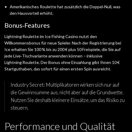
Amerikanisches Roulette hat zusätzlich die Doppel‑Null, was
den Hausvorteil erhöht.
Bonus‑Features
Lightning Roulette im Ice Fishing Casino nutzt den
Willkommensbonus für neue Spieler. Nach der Registrierung bei
Ice erhalten Sie 100 % bis zu 200 € plus 50 Freispiele, die Sie auf
jede Live‑Tischvariante anwenden können – inklusive
Lightning Roulette. Der Bonus ohne Einzahlung gibt Ihnen 10 €
Startguthaben, das sofort für einen ersten Spin ausreicht.
Industry Secret: Multiplikatoren wirken sich nur auf
die Gewinnsumme aus, nicht aber auf die Grundwette.
Nutzen Sie deshalb kleinere Einsätze, um das Risiko zu
steuern.
Performance und Qualität