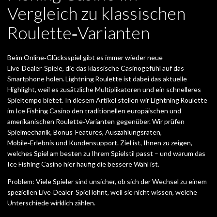
Vergleich zu klassischen
Roulette‑Varianten
Beim Online‑Glücksspiel gibt es immer wieder neue
Live‑Dealer‑Spiele, die das klassische Casinogefühl auf das
Smartphone holen. Lightning Roulette ist dabei das aktuelle
Highlight, weil es zusätzliche Multiplikatoren und ein schnelleres
Spieltempo bietet. In diesem Artikel stellen wir Lightning Roulette
im Ice Fishing Casino den traditionellen europäischen und
amerikanischen Roulette‑Varianten gegenüber. Wir prüfen
Spielmechanik, Bonus‑Features, Auszahlungsraten,
Mobile‑Erlebnis und Kundensupport. Ziel ist, Ihnen zu zeigen,
welches Spiel am besten zu Ihrem Spielstil passt – und warum das
Ice Fishing Casino hier häufig die bessere Wahl ist.
Problem: Viele Spieler sind unsicher, ob sich der Wechsel zu einem
speziellen Live‑Dealer‑Spiel lohnt, weil sie nicht wissen, welche
Unterschiede wirklich zählen.