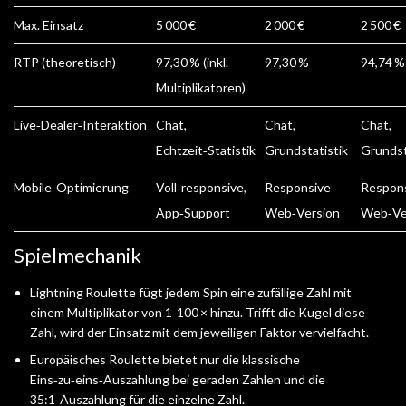
Max. Einsatz
5 000 €
2 000 €
2 500 €
RTP (theoretisch)
97,30 % (inkl.
97,30 %
94,74 %
Multiplikatoren)
Live‑Dealer‑Interaktion
Chat,
Chat,
Chat,
Echtzeit‑Statistik
Grundstatistik
Grundst
Mobile‑Optimierung
Voll‑responsive,
Responsive
Respon
App‑Support
Web‑Version
Web‑Ve
Spielmechanik
Lightning Roulette fügt jedem Spin eine zufällige Zahl mit
einem Multiplikator von 1‑100 × hinzu. Trifft die Kugel diese
Zahl, wird der Einsatz mit dem jeweiligen Faktor vervielfacht.
Europäisches Roulette bietet nur die klassische
Eins‑zu‑eins‑Auszahlung bei geraden Zahlen und die
35:1‑Auszahlung für die einzelne Zahl.