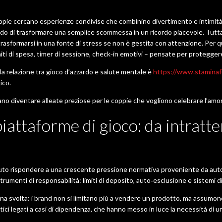
ppie cercano esperienze condivise che combinino divertimento e intimità.
ando di trasformare una semplice scommessa in un ricordo piacevole. Tutta
 trasformarsi in una fonte di stress se non è gestita con attenzione. Per 
miti di spesa, timer di sessione, check‑in emotivi – pensate per proteggere
la relazione tra gioco d’azzardo e salute mentale è
https://www.staminaf
ico.
 diventare alleate preziose per le coppie che vogliono celebrare l’amore
 piattaforme di gioco: da intratt
dovuto rispondere a una crescente pressione normativa proveniente da au
strumenti di responsabilità: limiti di deposito, auto‑esclusione e sistem
a svolta: i brand non si limitano più a vendere un prodotto, ma assumono 
ici legati a casi di dipendenza, che hanno messo in luce la necessità di 