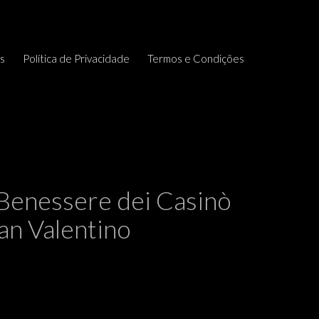
Skip
s
Política de Privacidade
Termos e Condições
to
content
 Benessere dei Casinò
an Valentino