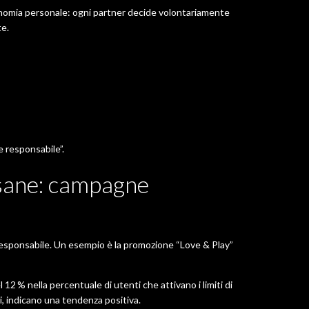
tonomia personale: ogni partner decide volontariamente
te.
e responsabile”.
i sane: campagne
 responsabile. Un esempio è la promozione “Love & Play”
12 % nella percentuale di utenti che attivano i limiti di
, indicano una tendenza positiva.