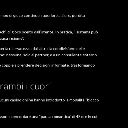
mpo di gioco continuo superiore a 2 ore, perdita
h” di gioco scelto dall’utente. In pratica, il sistema può
ausa insieme”.
erta riservatezza; dall’altro, la condivisione delle
sione: nessuna, solo al partner, o a un consulente esterno.
a le coppie a prendere decisioni informate, trasformando
rambi i cuori
lcuni casino online hanno introdotto la modalità “blocco
ssono concordare una “pausa romantica” di 48 ore in cui