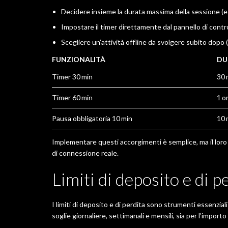
Decidere insieme la durata massima della sessione (es
Impostare il timer direttamente dal pannello di contro
Scegliere un’attività offline da svolgere subito dopo (
FUNZIONALITÀ
DU
Timer 30 min
30 
Timer 60 min
1 o
Pausa obbligatoria 10 min
10 
Implementare questi accorgimenti è semplice, ma il loro 
di connessione reale.
Limiti di deposito e di pe
I limiti di deposito e di perdita sono strumenti essenzia
soglie giornaliere, settimanali e mensili, sia per l’impor