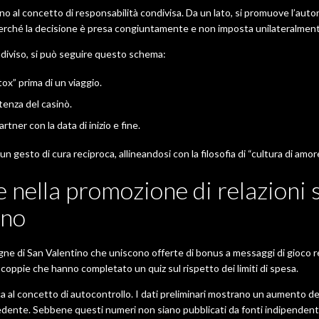
rno al concetto di responsabilità condivisa. Da un lato, si promuove l’au
cia, perché la decisione è presa congiuntamente e non imposta unilateralmen
iviso, si può seguire questo schema:
ox” prima di un viaggio.
tenza del casinò.
tner con la data di inizio e fine.
gesto di cura reciproca, allineandosi con la filosofia di “cultura di amor
me nella promozione di relazion
ino
pagne di San Valentino che uniscono offerte di bonus a messaggi di gioco
a coppie che hanno completato un quiz sul rispetto dei limiti di spesa.
 al concetto di autocontrollo. I dati preliminari mostrano un aumento del 
dente. Sebbene questi numeri non siano pubblicati da fonti indipendenti