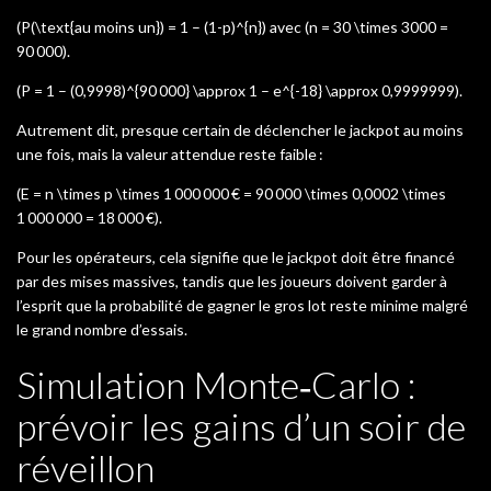
(P(\text{au moins un}) = 1 – (1-p)^{n}) avec (n = 30 \times 3000 =
90 000).
(P = 1 – (0,9998)^{90 000} \approx 1 – e^{-18} \approx 0,9999999).
Autrement dit, presque certain de déclencher le jackpot au moins
une fois, mais la valeur attendue reste faible :
(E = n \times p \times 1 000 000 € = 90 000 \times 0,0002 \times
1 000 000 = 18 000 €).
Pour les opérateurs, cela signifie que le jackpot doit être financé
par des mises massives, tandis que les joueurs doivent garder à
l’esprit que la probabilité de gagner le gros lot reste minime malgré
le grand nombre d’essais.
Simulation Monte‑Carlo :
prévoir les gains d’un soir de
réveillon