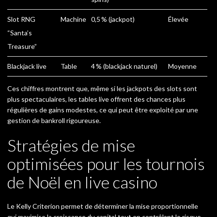
Slot RNG
Machine
0,5 % (jackpot)
Élevée
“Santa’s
Treasure”
Blackjack live
Table
4 % (blackjack naturel)
Moyenne
Ces chiffres montrent que, même si les jackpots des slots sont
plus spectaculaires, les tables live offrent des chances plus
régulières de gains modestes, ce qui peut être exploité par une
gestion de bankroll rigoureuse.
Stratégies de mise
optimisées pour les tournois
de Noël en live casino
Le Kelly Criterion permet de déterminer la mise proportionnelle
qui maximise la croissance du capital tout en contrôlant le risque.