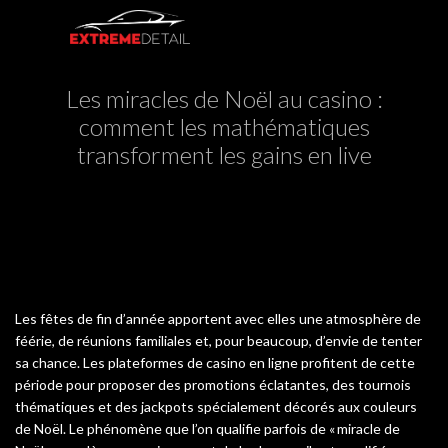
Les miracles de Noël au casino :
comment les mathématiques
transforment les gains en live


Les fêtes de fin d’année apportent avec elles une atmosphère de
féérie, de réunions familiales et, pour beaucoup, d’envie de tenter
sa chance. Les plateformes de casino en ligne profitent de cette
période pour proposer des promotions éclatantes, des tournois
thématiques et des jackpots spécialement décorés aux couleurs
de Noël. Le phénomène que l’on qualifie parfois de « miracle de