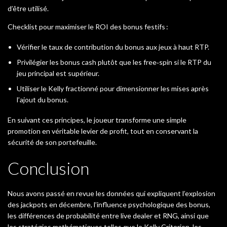
d’être utilisé.
Checklist pour maximiser le ROI des bonus festifs :
Vérifier le taux de contribution du bonus aux jeux à haut RTP.
Privilégier les bonus cash plutôt que les free‑spin si le RTP du
jeu principal est supérieur.
Utiliser le Kelly fractionné pour dimensionner les mises après
l’ajout du bonus.
En suivant ces principes, le joueur transforme une simple
promotion en véritable levier de profit, tout en conservant la
sécurité de son portefeuille.
Conclusion
Nous avons passé en revue les données qui expliquent l’explosion
des jackpots en décembre, l’influence psychologique des bonus,
les différences de probabilité entre live dealer et RNG, ainsi que
les stratégies mathématiques telles que le Kelly Criterion, les