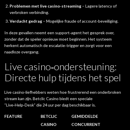
Problemen met live casino‑streaming
– Lagere latency of
verbroken verbinding.
Verdacht gedrag
– Mogelijke fraude of account‑beveiliging.
In deze gevallen neemt een support‑agent het gesprek over,
zonder dat de speler opnieuw moet beginnen. Het systeem
herkent automatisch de escalatie‑trigger en zorgt voor een
naadloze overgang.
Live casino‑ondersteuning:
Directe hulp tijdens het spel
Live casino‑liefhebbers weten hoe frustrerend een onderbroken
stream kan zijn. Betclic Casino biedt een speciale
“Live‑Help‑Desk” die 24 uur per dag beschikbaar is.
FEATURE
BETCLIC
GEMIDDELDE
CASINO
CONCURRENT