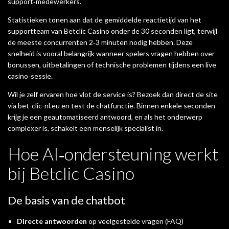
support‑medewerkers.
Statistieken tonen aan dat de gemiddelde reactietijd van het
supportteam van Betclic Casino onder de 30 seconden ligt, terwijl
de meeste concurrenten 2‑3 minuten nodig hebben. Deze
snelheid is vooral belangrijk wanneer spelers vragen hebben over
bonussen, uitbetalingen of technische problemen tijdens een live
casino‑sessie.
Wil je zelf ervaren hoe vlot de service is? Bezoek dan direct de site
via bet-clic-nl.eu en test de chatfunctie. Binnen enkele seconden
krijg je een geautomatiseerd antwoord, en als het onderwerp
complexer is, schakelt een menselijk specialist in.
Hoe AI‑ondersteuning werkt
bij Betclic Casino
De basis van de chatbot
Directe antwoorden
op veelgestelde vragen (FAQ)