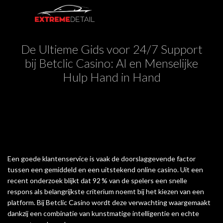
De Ultieme Gids voor 24/7 Support
bij Betclic Casino: AI en Menselijke
Hulp Hand in Hand


Een goede klantenservice is vaak de doorslaggevende factor
tussen een gemiddeld en een uitstekend online casino. Uit een
recent onderzoek blijkt dat 92 % van de spelers een snelle
respons als belangrijkste criterium noemt bij het kiezen van een
platform. Bij Betclic Casino wordt deze verwachting waargemaakt
dankzij een combinatie van kunstmatige intelligentie en echte