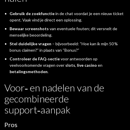
Gebruik de zoekfunctie
in de chat voordat je een nieuw ticket
opent. Vaak vind je direct een oplossing.
Bewaar screenshots
van eventuele fouten; dit versnelt de
menselijke beoordeling.
Stel duidelijke vragen
– bijvoorbeeld: “Hoe kan ik mijn 50 %
bonus claimen?” in plaats van “Bonus?”
Controleer de FAQ‑sectie
voor antwoorden op
veelvoorkomende vragen over
slots
,
live casino
en
betalingsmethoden
.
Voor‑ en nadelen van de
gecombineerde
support‑aanpak
Pros