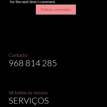
for the next time I comment.
Contacto
968 814 285
Vê todos os nossos
SERVIÇOS