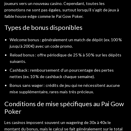
joueurs vers un nouveau casino. Cependant, toutes les
promotions ne sont pas égales, surtout lorsqu’il s’agit de jeux à
faible house edge comme le Pai Gow Poker.
Types de bonus disponibles
Welcome bonus : généralement un match de dépôt (ex. 100 %
jusqu’à 200 €) avec un code promo.
Reload bonus : offre périodique de 25 % à 50 % sur les dépôts
suivants.
Cashback : remboursement d’un pourcentage des pertes
nettes (ex. 10 % de cashback chaque semaine).
Bonus sans wager : crédits de jeu qui ne nécessitent aucune
mise supplémentaire, rares mais très précieux.
Conditions de mise spécifiques au Pai Gow
Poker
Les casinos imposent souvent un wagering de 30x à 40x le
montant du bonus, mais le calcul se fait généralement sur le total