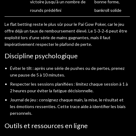
victoire jusqu’à un nombre de
bonne forme,
rounds prédéfini
bankroll solide
Le flat betting reste le plus sûr pour le Pai Gow Poker, car le jeu
offre déjà un taux de remboursement élevé. Le 1‑3‑2‑6 peut être
exploité lors d’une série de mains gagnantes, mais il faut
impérativement respecter le plafond de perte.
Discipline psychologique
Éviter le tilt : après une série de pushes ou de pertes, prenez
une pause de 5 à 10 minutes.
Respecter les sessions planifiées : limitez chaque session à 1 à
2 heures pour éviter la fatigue décisionnelle.
Journal de jeu : consignez chaque main, la mise, le résultat et
les émotions ressenties. Cette trace aide à identifier les biais
personnels.
Outils et ressources en ligne