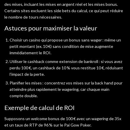
des mises, incluant les mises en argent réel et les mises bonus.
Certains sites excluent les side bets du calcul, ce qui peut réduire
le nombre de tours nécessaires.
Astuces pour maximiser la valeur
Choisir un casino qui propose un bonus sans wager : même un
petit montant (ex. 10 €) sans condition de mise augmente
immédiatement le ROI.
Utiliser le cashback comme extension de bankroll : si vous avez
perdu 100 €, un cashback de 10 % vous restitue 10 €, réduisant
l’impact de la perte.
Planifier les mises : concentrez vos mises sur la back hand pour
atteindre plus rapidement le wagering, car chaque main
compte double.
Exemple de calcul de ROI
Supposons un welcome bonus de 100 € avec un wagering de 35x
et un taux de RTP de 96 % sur le Pai Gow Poker.