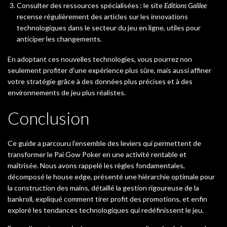
Consulter des ressources spécialisées : le site
Editions Galilee
recense régulièrement des articles sur les innovations
technologiques dans le secteur du jeu en ligne, utiles pour
anticiper les changements.
En adoptant ces nouvelles technologies, vous pourrez non
seulement profiter d’une expérience plus sûre, mais aussi affiner
votre stratégie grâce à des données plus précises et à des
environnements de jeu plus réalistes.
Conclusion
Ce guide a parcouru l’ensemble des leviers qui permettent de
transformer le Pai Gow Poker en une activité rentable et
maîtrisée. Nous avons rappelé les règles fondamentales,
décomposé le house edge, présenté une hiérarchie optimale pour
la construction des mains, détaillé la gestion rigoureuse de la
bankroll, expliqué comment tirer profit des promotions, et enfin
exploré les tendances technologiques qui redéfinissent le jeu.