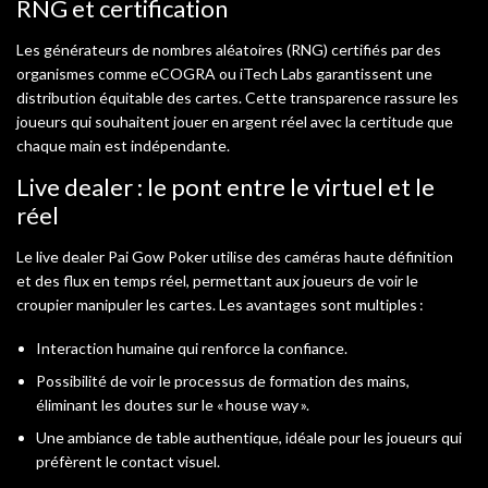
RNG et certification
Les générateurs de nombres aléatoires (RNG) certifiés par des
organismes comme eCOGRA ou iTech Labs garantissent une
distribution équitable des cartes. Cette transparence rassure les
joueurs qui souhaitent jouer en argent réel avec la certitude que
chaque main est indépendante.
Live dealer : le pont entre le virtuel et le
réel
Le live dealer Pai Gow Poker utilise des caméras haute définition
et des flux en temps réel, permettant aux joueurs de voir le
croupier manipuler les cartes. Les avantages sont multiples :
Interaction humaine qui renforce la confiance.
Possibilité de voir le processus de formation des mains,
éliminant les doutes sur le « house way ».
Une ambiance de table authentique, idéale pour les joueurs qui
préfèrent le contact visuel.