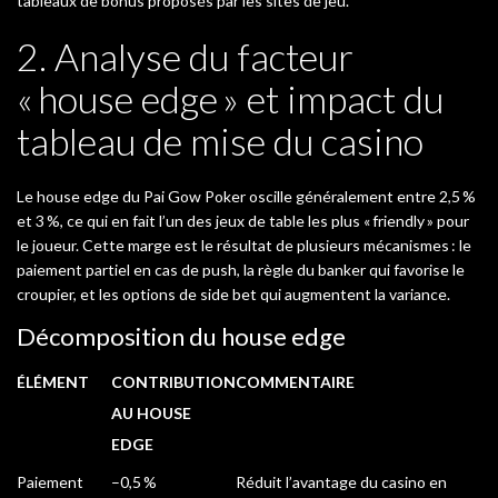
tableaux de bonus proposés par les sites de jeu.
2. Analyse du facteur
« house edge » et impact du
tableau de mise du casino
Le house edge du Pai Gow Poker oscille généralement entre 2,5 %
et 3 %, ce qui en fait l’un des jeux de table les plus « friendly » pour
le joueur. Cette marge est le résultat de plusieurs mécanismes : le
paiement partiel en cas de push, la règle du banker qui favorise le
croupier, et les options de side bet qui augmentent la variance.
Décomposition du house edge
ÉLÉMENT
CONTRIBUTION
COMMENTAIRE
AU HOUSE
EDGE
Paiement
–0,5 %
Réduit l’avantage du casino en