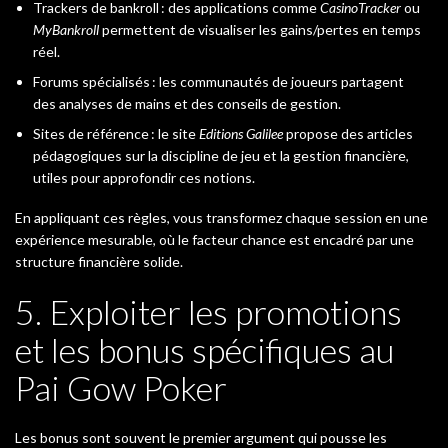
Trackers de bankroll : des applications comme
CasinoTracker
ou
MyBankroll
permettent de visualiser les gains/pertes en temps
réel.
Forums spécialisés : les communautés de joueurs partagent
des analyses de mains et des conseils de gestion.
Sites de référence : le site
Editions Galilee
propose des articles
pédagogiques sur la discipline de jeu et la gestion financière,
utiles pour approfondir ces notions.
En appliquant ces règles, vous transformez chaque session en une
expérience mesurable, où le facteur chance est encadré par une
structure financière solide.
5. Exploiter les promotions
et les bonus spécifiques au
Pai Gow Poker
Les bonus sont souvent le premier argument qui pousse les