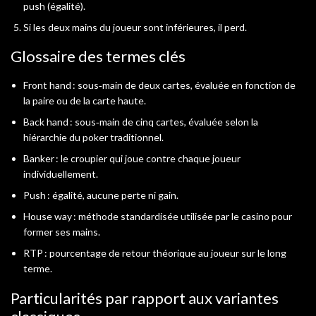
push (égalité).
Si les deux mains du joueur sont inférieures, il perd.
Glossaire des termes clés
Front hand : sous‑main de deux cartes, évaluée en fonction de
la paire ou de la carte haute.
Back hand : sous‑main de cinq cartes, évaluée selon la
hiérarchie du poker traditionnel.
Banker : le croupier qui joue contre chaque joueur
individuellement.
Push : égalité, aucune perte ni gain.
House way : méthode standardisée utilisée par le casino pour
former ses mains.
RTP : pourcentage de retour théorique au joueur sur le long
terme.
Particularités par rapport aux variantes