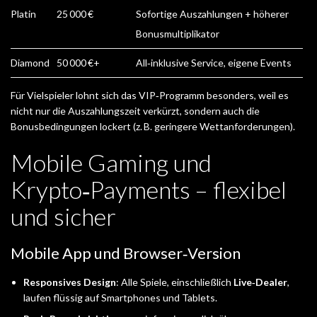
Platin
25 000 €
Sofortige Auszahlungen + höherer
Bonusmultiplikator
Diamond
50 000 €+
All‑inklusive Service, eigene Events
Für Vielspieler lohnt sich das VIP‑Programm besonders, weil es
nicht nur die Auszahlungszeit verkürzt, sondern auch die
Bonusbedingungen lockert (z. B. geringere Wettanforderungen).
Mobile Gaming und
Krypto‑Payments – flexibel
und sicher
Mobile App und Browser‑Version
Responsives Design
: Alle Spiele, einschließlich
Live‑Dealer
,
laufen flüssig auf Smartphones und Tablets.