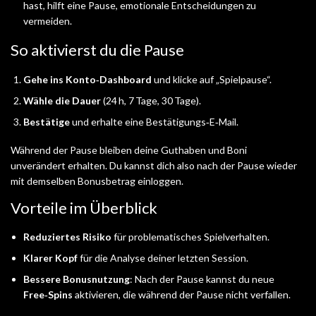
hast, hilft eine Pause, emotionale Entscheidungen zu
vermeiden.
So aktivierst du die Pause
Gehe ins Konto‑Dashboard
und klicke auf „Spielpause“.
Wähle die Dauer
(24 h, 7 Tage, 30 Tage).
Bestätige
und erhalte eine Bestätigungs‑E‑Mail.
Während der Pause bleiben deine Guthaben und Boni
unverändert erhalten. Du kannst dich also nach der Pause wieder
mit demselben Bonusbetrag einloggen.
Vorteile im Überblick
Reduziertes Risiko
für problematisches Spielverhalten.
Klarer Kopf
für die Analyse deiner letzten Session.
Bessere Bonusnutzung
: Nach der Pause kannst du neue
Free‑Spins
aktivieren, die während der Pause nicht verfallen.