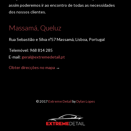
assim poderemos ir ao encontro de todas as necessidades
dos nossos clientes.
Massamá, Queluz
Rua Sebastião e Silva nº57 Massamá, Lisboa, Portugal
Telemóvel: 968 814 285
E-mail:
geral@extremedetail.pt
Obter direcções no mapa
→
© 2017
Extreme Detail
by
Dylan Lopes