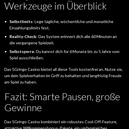
Werkzeuge im Überblick
Selbstlimits
: Lege tägliche, wöchentliche und monatliche
Einzahlungslimits fest.
Reality‑Check
: Das System erinnert dich alle 60 Minuten an
die vergangene Spielzeit.
Selbstsperre
: Du kannst dich für 6 Monate bis zu 5 Jahre vom
Spiel ausschließen.
Das 5Gringo Casino bietet all diese Tools kostenfrei an. Nutze sie,
um dein Spielverhalten im Griff zu behalten und langfristig Freude
am Spiel zu haben.
Fazit: Smarte Pausen, große
Gewinne
Das 5Gringo Casino kombiniert ein robustes Cool‑Off‑Feature,
attraktive Willkommensbonus‑Pakete, ein umfangreiches