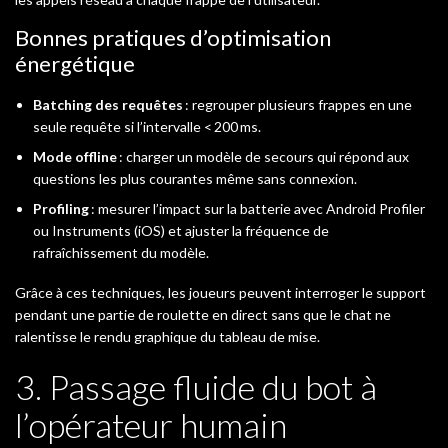
Bonnes pratiques d’optimisation
énergétique
Batching des requêtes
: regrouper plusieurs frappes en une
seule requête si l’intervalle < 200 ms.
Mode offline
: charger un modèle de secours qui répond aux
questions les plus courantes même sans connexion.
Profiling
: mesurer l’impact sur la batterie avec Android Profiler
ou Instruments (iOS) et ajuster la fréquence de
rafraîchissement du modèle.
Grâce à ces techniques, les joueurs peuvent interroger le support
pendant une partie de roulette en direct sans que le chat ne
ralentisse le rendu graphique du tableau de mise.
3. Passage fluide du bot à
l’opérateur humain