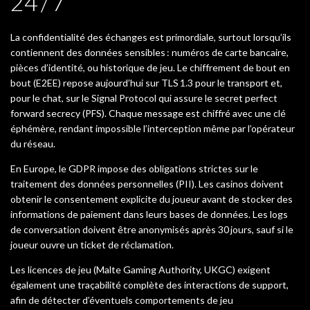
24 / 7
La confidentialité des échanges est primordiale, surtout lorsqu’ils
contiennent des données sensibles : numéros de carte bancaire,
pièces d’identité, ou historique de jeu. Le chiffrement de bout en
bout (E2EE) repose aujourd’hui sur TLS 1.3 pour le transport et,
pour le chat, sur le Signal Protocol qui assure le secret perfect
forward secrecy (PFS). Chaque message est chiffré avec une clé
éphémère, rendant impossible l’interception même par l’opérateur
du réseau.
En Europe, le GDPR impose des obligations strictes sur le
traitement des données personnelles (PII). Les casinos doivent
obtenir le consentement explicite du joueur avant de stocker des
informations de paiement dans leurs bases de données. Les logs
de conversation doivent être anonymisés après 30 jours, sauf si le
joueur ouvre un ticket de réclamation.
Les licences de jeu (Malte Gaming Authority, UKGC) exigent
également une traçabilité complète des interactions de support,
afin de détecter d’éventuels comportements de jeu