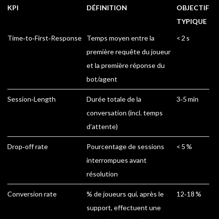
KPI
DÉFINITION
OBJECTIF
TYPIQUE
Time‑to‑First‑Response
Temps moyen entre la
< 2 s
première requête du joueur
et la première réponse du
bot/agent
Session‑Length
Durée totale de la
3‑5 min
conversation (incl. temps
d’attente)
Drop‑off rate
Pourcentage de sessions
< 5 %
interrompues avant
résolution
Conversion rate
% de joueurs qui, après le
12‑18 %
support, effectuent une