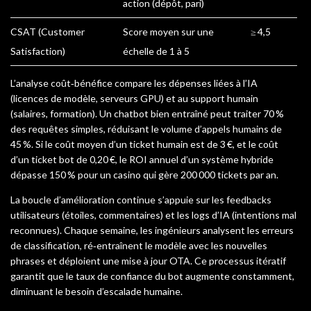
action (dépôt, pari)
CSAT (Customer
Score moyen sur une
≥ 4,5
Satisfaction)
échelle de 1 à 5
L’analyse coût‑bénéfice compare les dépenses liées à l’IA
(licences de modèle, serveurs GPU) et au support humain
(salaires, formation). Un chatbot bien entraîné peut traiter 70 %
des requêtes simples, réduisant le volume d’appels humains de
45 %. Si le coût moyen d’un ticket humain est de 3 €, et le coût
d’un ticket bot de 0,20 €, le ROI annuel d’un système hybride
dépasse 150 % pour un casino qui gère 200 000 tickets par an.
La boucle d’amélioration continue s’appuie sur les feedbacks
utilisateurs (étoiles, commentaires) et les logs d’IA (intentions mal
reconnues). Chaque semaine, les ingénieurs analysent les erreurs
de classification, ré‑entraînent le modèle avec les nouvelles
phrases et déploient une mise à jour OTA. Ce processus itératif
garantit que le taux de confiance du bot augmente constamment,
diminuant le besoin d’escalade humaine.