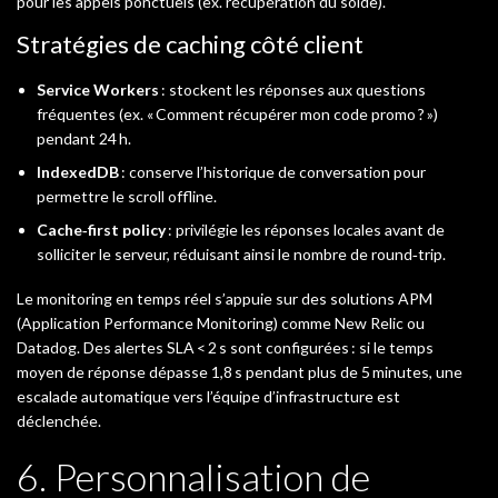
pour les appels ponctuels (ex. récupération du solde).
Stratégies de caching côté client
Service Workers
: stockent les réponses aux questions
fréquentes (ex. « Comment récupérer mon code promo ? »)
pendant 24 h.
IndexedDB
: conserve l’historique de conversation pour
permettre le scroll offline.
Cache‑first policy
: privilégie les réponses locales avant de
solliciter le serveur, réduisant ainsi le nombre de round‑trip.
Le monitoring en temps réel s’appuie sur des solutions APM
(Application Performance Monitoring) comme New Relic ou
Datadog. Des alertes SLA < 2 s sont configurées : si le temps
moyen de réponse dépasse 1,8 s pendant plus de 5 minutes, une
escalade automatique vers l’équipe d’infrastructure est
déclenchée.
6. Personnalisation de