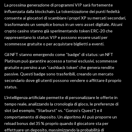
La prossima generazione di programmi VIP sarà fortemente
influenzata dalla blockchain. La tokenizzazione dei punti fedeltà
consente ai giocatori di scambiare i propri XP su mercati secondari,
trasformando un semplice bonus in un vero asset digitale. Alcuni
crypto casino stanno già sperimentando token ERC‑20 che
rappresentano lo status VIP e possono essere usati per
scommesse gratuite o per acquistare biglietti a eventi.
Gli NFT stanno emergendo come “badge” di status: un NFT
Platinum può garantire accesso a tornei esclusivi, scommesse
gratuite e persino a un “cashback token” che genera rendite
passive. Questi badge sono trasferibili, creando un mercato
secondario dove gli utenti possono vendere o affittare il proprio
status.
L’intelligenza artificiale permette di personalizzare le offerte in
tempo reale, analizzando la cronologia di gioco, le preferenze di
slot (ad esempio, “Starburst” vs. “Gonzo’s Quest”) e il
comportamento di deposito. Un algoritmo AI può proporre un
reload bonus del 35 % proprio quando il giocatore sta per
effettuare un deposito, massimizzando la probabilità di