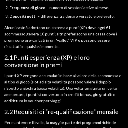
Frequenza di gioco
– numero di sessioni attive al mese.
Depositi netti
– differenza tra denaro versato e prelevato.
Alcuni casinò adottano un sistema a punti (XP) dove ogni €1
scommesso genera 10 punti; altri preferiscono una cassa dove i
premi sono pre‑caricati in un “wallet” VIP e possono essere
riscattati in qualsiasi momento.
2.1 Punti esperienza (XP) e loro
conversione in premi
I punti XP vengono accumulati in base al valore della scommessa e
al tipo di gioco (slot ad alta volatilità possono valere il doppio
rispetto a giochi a bassa volatilità). Una volta raggiunto un certo
ammontare, i punti si convertono in crediti bonus, giri gratuiti o
addirittura in voucher per viaggi.
2.2 Requisiti di “re‑qualificazione” mensile
Per mantenere il livello, la maggior parte dei programmi richiede