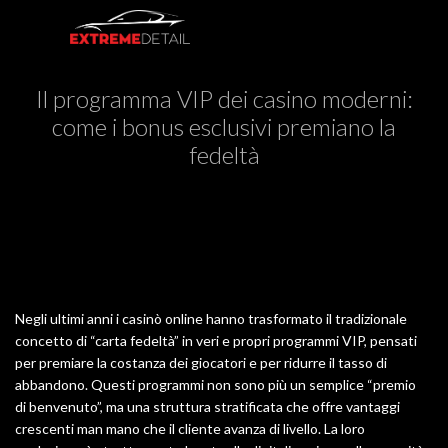
Il programma VIP dei casino moderni:
come i bonus esclusivi premiano la
fedeltà


Negli ultimi anni i casinò online hanno trasformato il tradizionale
concetto di “carta fedeltà” in veri e propri programmi VIP, pensati
per premiare la costanza dei giocatori e per ridurre il tasso di
abbandono. Questi programmi non sono più un semplice “premio
di benvenuto”, ma una struttura stratificata che offre vantaggi
crescenti man mano che il cliente avanza di livello. La loro