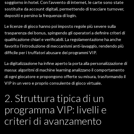
soggiorno in hotel. Con l’avvento di internet, le carte sono state
sostituite da account digitali, permettendo di tracciare turnover,
depositi e persino la frequenza di login.
Le licenze di gioco hanno poi imposto regole più severe sulla
trasparenza dei bonus, spingendo gli operatori a definire criteri di
qualificazione chiari e verificabili. La regolamentazione ha anche
favorito l’introduzione di meccanismi anti‑lavaggio, rendendo più
difficile per i truffatori abusare dei programmi VIP.
La digitalizzazione ha infine aperto la porta alla personalizzazione di
massa: algoritmi di machine learning analizzano il comportamento
di ogni giocatore e propongono offerte su misura, trasformando il
VIP in un vero e proprio consulente di gioco virtuale.
2. Struttura tipica di un
programma VIP: livelli e
criteri di avanzamento