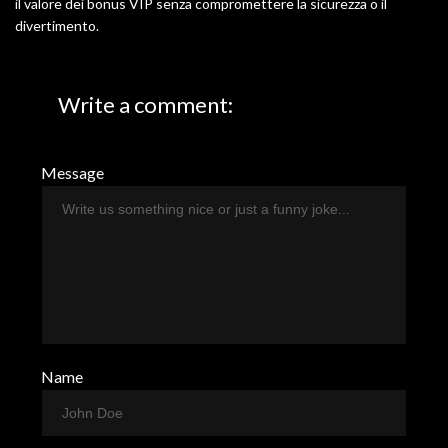
il valore dei bonus VIP senza compromettere la sicurezza o il
divertimento.
Write a comment:
Message
Name