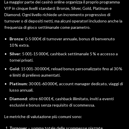
La maggior parte dei casinò online organizza il proprio programma
VIP in cinque livelli standard: Bronze, Silver, Gold, Platinum e
Diamond. Ogni livello richiede un incremento progressivo di
turnover o di depositi netti, ma alcuni operatori includono anche la
frequenza di gioco settimanale come parametro.
Bronze
: 0‑5 000 € di turnover annuale, bonus di benvenuto
10 % extra.
Silver
: 5 001‑15 000 €, cashback settimanale 5 % e accesso a
tornei privati.
Gold
: 15 001‑30 000 €, reload bonus personalizzato fino al 30 %
e limiti di prelievo aumentati.
Platinum
: 30 001‑60 000 €, account manager dedicato, viaggi di
lusso annuali.
Diamond
: oltre 60 001 €, cashback illimitato, inviti a eventi
esclusivi e bonus senza requisito di scommessa.
Le metriche di valutazione più comuni sono:
Turnover
– somma totale delle scommesse piazzate.