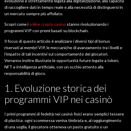
evoluzione è strettamente legata alla digitalizzazione, alla capacità
di raccogliere dati in tempo reale e alla necessità di distinguersi in
un mercato sempre più affollato.
Scopri come i
online crypto casino
stanno rivoluzionando i
programmi VIP con premi basati su blockchain.
Il focus di questo articolo è analizzare i diversi tipi di bonus
riservati ai membri VIP, le meccaniche di avanzamento tra i livelli e
l’impatto di tali incentivi sul comportamento dei giocatori.
Verranno inoltre illustrate le opportunità future legate a token,
NFT e intelligenza artificiale, con un occhio attento alla
responsabilità di gioco.
1. Evoluzione storica dei
programmi VIP nei casinò
I primi programmi di fedeltà nei casinò fisici erano semplici tessere
di plastica: ogni scommessa veniva timbrata e, al raggiungimento
di una soglia, il giocatore otteneva un pasto gratuito o un