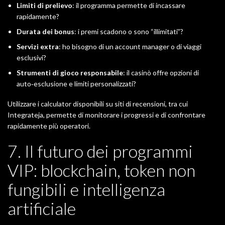
Limiti di prelievo
: il programma permette di incassare
rapidamente?
Durata dei bonus
: i premi scadono o sono “illimitati”?
Servizi extra
: ho bisogno di un account manager o di viaggi
esclusivi?
Strumenti di gioco responsabile
: il casinò offre opzioni di
auto‑esclusione e limiti personalizzati?
Utilizzare i calculator disponibili su siti di recensioni, tra cui
Integrateja, permette di monitorare i progressi e di confrontare
rapidamente più operatori.
7. Il futuro dei programmi
VIP: blockchain, token non
fungibili e intelligenza
artificiale