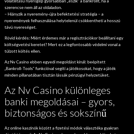
volatilitású nyerőgép gyorsabban „eszik” a bankrollt, ha a
szerencse nem áll az oldaladon.
– Hiányzik a nyeremény‑újra befektetési stratégia – a
nyeremények felhasználása helytelenül csökkentheti a hosszú
távú nyereséget.
Rövid kérdés: Miért érdemes már a regisztrációkor beállítani egy
költségvetési keretet? Mert ez a legfontosabb védelmi vonal a
túlzott költés ellen.
Az Nv Casino ebben egyedi megoldást kínál: beépített
„Bankroll‑Tools” funkcióval segíti a játékosokat, hogy a játék
minden pillanatában tisztán lássák pénzügyi helyzetüket.
Az Nv Casino különleges
banki megoldásai – gyors,
biztonságos és sokszínű
Az online kaszinók között a fizetési módok választéka gyakran