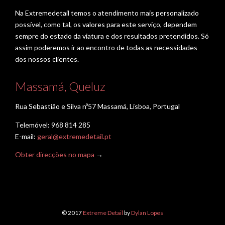
Na Extremedetail temos o atendimento mais personalizado
possível, como tal, os valores para este serviço, dependem
sempre do estado da viatura e dos resultados pretendidos. Só
assim poderemos ir ao encontro de todas as necessidades
dos nossos clientes.
Massamá, Queluz
Rua Sebastião e Silva nº57 Massamá, Lisboa, Portugal
Telemóvel: 968 814 285
E-mail:
geral@extremedetail.pt
Obter direcções no mapa
→
© 2017
Extreme Detail
by
Dylan Lopes