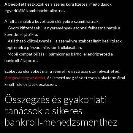
A beépített eszközök és a széles körű fizetési megoldások
egyedülálló kombinációt alkotnak.
A felhasználók a következő előnyökre számíthatnak:
– Gyors kifizetések – a nyeremények azonnal felhasználhatók a
következő játékra.
– Átlátható költségvetés – a személyre szabott limit beállítások
segítenek a pénzáramlás kontrollálásában.
– Mobil kompatibilitás – bármikor és bárhol ellenőrizheted a
bankroll‑állapotot.
Ezeket az előnyöket már a reggeli regisztráció után élvezheted.
látogasd meg az oldalt
, és ismerd meg részletesen a platform által
kínált felelős játék eszközeit.
Összegzés és gyakorlati
tanácsok a sikeres
bankroll‑menedzsmenthez