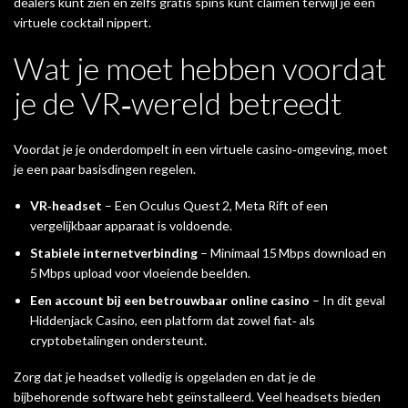
dealers kunt zien en zelfs gratis spins kunt claimen terwijl je een
virtuele cocktail nippert.
Wat je moet hebben voordat
je de VR‑wereld betreedt
Voordat je je onderdompelt in een virtuele casino‑omgeving, moet
je een paar basisdingen regelen.
VR‑headset
– Een Oculus Quest 2, Meta Rift of een
vergelijkbaar apparaat is voldoende.
Stabiele internetverbinding
– Minimaal 15 Mbps download en
5 Mbps upload voor vloeiende beelden.
Een account bij een betrouwbaar online casino
– In dit geval
Hiddenjack Casino, een platform dat zowel fiat‑ als
cryptobetalingen ondersteunt.
Zorg dat je headset volledig is opgeladen en dat je de
bijbehorende software hebt geïnstalleerd. Veel headsets bieden