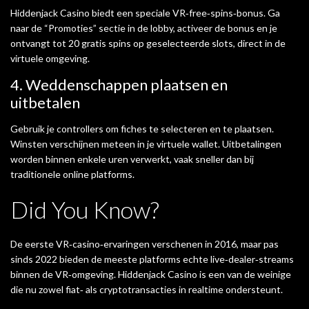
Hiddenjack Casino biedt een speciale VR‑free‑spins‑bonus. Ga
naar de “Promoties” sectie in de lobby, activeer de bonus en je
ontvangt tot 20 gratis spins op geselecteerde slots, direct in de
virtuele omgeving.
4. Weddenschappen plaatsen en
uitbetalen
Gebruik je controllers om fiches te selecteren en te plaatsen.
Winsten verschijnen meteen in je virtuele wallet. Uitbetalingen
worden binnen enkele uren verwerkt, vaak sneller dan bij
traditionele online platforms.
Did You Know?
De eerste VR‑casino‑ervaringen verschenen in 2016, maar pas
sinds 2022 bieden de meeste platforms echte live‑dealer‑streams
binnen de VR‑omgeving. Hiddenjack Casino is een van de weinige
die nu zowel fiat‑ als cryptotransacties in realtime ondersteunt.