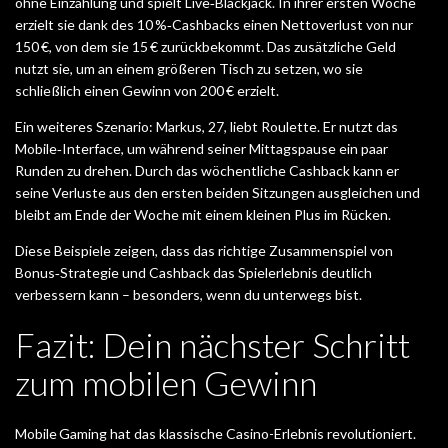
ohne Einzahlung und spielt Live‑Blackjack. In ihrer ersten Woche
erzielt sie dank des 10 %‑Cashbacks einen Nettoverlust von nur
150 €, von dem sie 15 € zurückbekommt. Das zusätzliche Geld
nutzt sie, um an einem größeren Tisch zu setzen, wo sie
schließlich einen Gewinn von 200 € erzielt.
Ein weiteres Szenario: Markus, 27, liebt Roulette. Er nutzt das
Mobile‑Interface, um während seiner Mittagspause ein paar
Runden zu drehen. Durch das wöchentliche Cashback kann er
seine Verluste aus den ersten beiden Sitzungen ausgleichen und
bleibt am Ende der Woche mit einem kleinen Plus im Rücken.
Diese Beispiele zeigen, dass das richtige Zusammenspiel von
Bonus‑Strategie und Cashback das Spielerlebnis deutlich
verbessern kann – besonders, wenn du unterwegs bist.
Fazit: Dein nächster Schritt
zum mobilen Gewinn
Mobile Gaming hat das klassische Casino-Erlebnis revolutioniert.