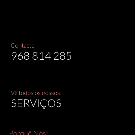
Contacto
968 814 285
Vê todos os nossos
SERVIÇOS
Porquê Nós?