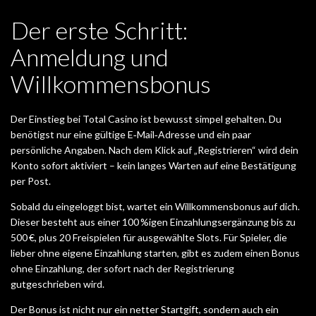
Der erste Schritt:
Anmeldung und
Willkommensbonus
Der Einstieg bei Total Casino ist bewusst simpel gehalten. Du
benötigst nur eine gültige E‑Mail‑Adresse und ein paar
persönliche Angaben. Nach dem Klick auf „Registrieren“ wird dein
Konto sofort aktiviert – kein langes Warten auf eine Bestätigung
per Post.
Sobald du eingeloggt bist, wartet ein Willkommensbonus auf dich.
Dieser besteht aus einer 100 %igen Einzahlungsergänzung bis zu
500 €, plus 20 Freispielen für ausgewählte Slots. Für Spieler, die
lieber ohne eigene Einzahlung starten, gibt es zudem einen Bonus
ohne Einzahlung, der sofort nach der Registrierung
gutgeschrieben wird.
Der Bonus ist nicht nur ein netter Startgift, sondern auch ein