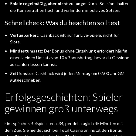
Spiele regelmäßig, aber nicht zu lange:
Kurze Sessions halten
die Konzentration hoch und verhindern impulsives Setzen.
Schnellcheck: Was du beachten solltest
Verfügbarkeit:
Cashback gilt nur für Live‑Spiele, nicht für
Slots.
Mindestumsatz:
Der Bonus ohne Einzahlung erfordert häufig
einen kleinen Umsatz von 10 × Bonusbetrag, bevor du Gewinne
auszahlen lassen kannst.
Zeitfenster:
Cashback wird jeden Montag um 02:00 Uhr GMT
gutgeschrieben.
Erfolgsgeschichten: Spieler
gewinnen groß unterwegs
Ein typisches Beispiel: Lena, 34, pendelt täglich 45 Minuten mit
dem Zug. Sie meldet sich bei Total Casino an, nutzt den Bonus