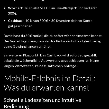
Woche 1:
Du spielst 5 000 € an Live‑Blackjack und verlierst
300 €.
Cashback:
10 % von 300 € = 30 € werden deinem Konto
gutgeschrieben.
Damit hast du 30 € zurück, die du sofort wieder einsetzen kannst.
Der Vorteil liegt darin, dass du das Risiko senkst und gleichzeitig
deine Gewinnchancen erhöhst.
Ein weiterer Pluspunkt: Das Cashback wird sofort ausgezahlt,
sobald die wöchentliche Auswertung abgeschlossen ist. Keine
langen Wartezeiten, keine zusätzlichen Anträge.
Mobile‑Erlebnis im Detail:
Was du erwarten kannst
Schnelle Ladezeiten und intuitive
Bedienung