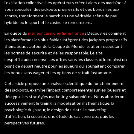
l’excitation collective. Les opérateurs créent alors des machines à
sous spéciales, des jackpots progressifs et des bonus liés aux
scores, transformant le match en une véritable scène de pari
hybride où le sport et le casino se rencontrent.
En quête du
meilleur casino en ligne france
? Découvrez comment
les plateformes les plus fiables intègrent des jackpots progressifs
thématiques autour de la Coupe du Monde, tout en respectant
les normes de sécurité et de jeu responsable. Le site
Lespetitsradis recense ces offres sans les classer, offrant ainsi un
point de départ neutre pour les joueurs qui souhaitent comparer
les bonus sans wager et les options de retrait instantané.
Cet article propose une analyse scientifique du fonctionnement
des jackpots, examine l’impact comportemental sur les joueurs et
décrypte les stratégies marketing saisonnières. Nous aborderons
successivement le timing, la modélisation mathématique, la
psychologie du joueur, le design des slots, le marketing
d’affiliation, la sécurité, une étude de cas concrète, puis les
perspectives futures.