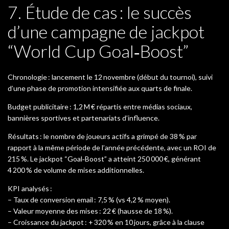
7. Étude de cas : le succès
d’une campagne de jackpot
“World Cup Goal‑Boost”
Chronologie : lancement le 12 novembre (début du tournoi), suivi
d’une phase de promotion intensifiée aux quarts de finale.
Budget publicitaire : 1,2 M € répartis entre médias sociaux,
bannières sportives et partenariats d’influence.
Résultats : le nombre de joueurs actifs a grimpé de 38 % par
rapport à la même période de l’année précédente, avec un ROI de
215 %. Le jackpot “Goal‑Boost” a atteint 250 000 €, générant
4 200 % de volume de mises additionnelles.
KPI analysés :
– Taux de conversion email : 7,5 % (vs 4,2 % moyen).
– Valeur moyenne des mises : 22 € (hausse de 18 %).
– Croissance du jackpot : + 320 % en 10 jours, grâce à la clause