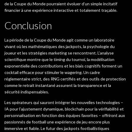
de la Coupe du Monde pourraient évoluer d’un simple incitatif
financier à une expérience interactive et totalement traçable.
Conclusion
La période de la Coupe du Monde agit comme un laboratoire
vivant où les mathématiques des jackpots, la psychologie du
joueur et les stratégies marketing se rencontrent. L’analyse
scientifique montre que le timing du tournoi, la modélisation
exponentielle des contributions et les biais cognitifs forment un
cocktail efficace pour stimuler le wagering. Un cadre
réglementaire strict, des RNG certifiés et des outils de protection
comme le retrait instantané assurent la transparence et la
sécurité indispensables.
Les opérateurs qui sauront intégrer les nouvelles technologies –
IA pour l’ajustement dynamique, blockchain pour la vérifiabilité et
personnalisation en fonction des équipes favorites – offriront aux
passionnés de football une expérience de jeu encore plus
immersive et fiable. Le futur des jackpots footballistiques