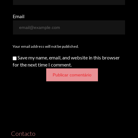
Email
Your email address will not be published.
Save my name, email, and website in this browser
for the next time I comment.
Contacto