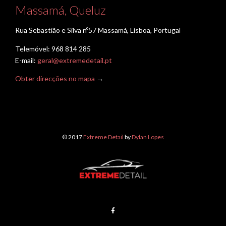
Massamá, Queluz
Rua Sebastião e Silva nº57 Massamá, Lisboa, Portugal
Telemóvel: 968 814 285
E-mail:
geral@extremedetail.pt
Obter direcções no mapa
→
© 2017
Extreme Detail
by
Dylan Lopes