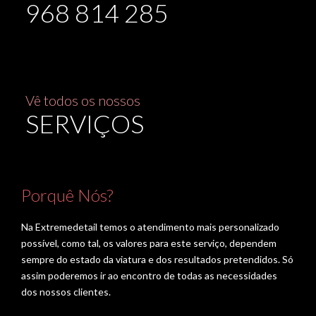
968 814 285
Vê todos os nossos
SERVIÇOS
Porquê Nós?
Na Extremedetail temos o atendimento mais personalizado
possível, como tal, os valores para este serviço, dependem
sempre do estado da viatura e dos resultados pretendidos. Só
assim poderemos ir ao encontro de todas as necessidades
dos nossos clientes.