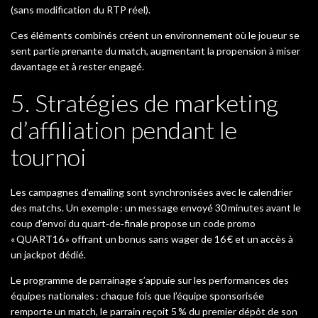
(sans modification du RTP réel).
Ces éléments combinés créent un environnement où le joueur se
sent partie prenante du match, augmentant la propension à miser
davantage et à rester engagé.
5. Stratégies de marketing
d’affiliation pendant le
tournoi
Les campagnes d’emailing sont synchronisées avec le calendrier
des matchs. Un exemple : un message envoyé 30 minutes avant le
coup d’envoi du quart‑de‑finale propose un code promo
« QUART16 » offrant un bonus sans wager de 16 € et un accès à
un jackpot dédié.
Le programme de parrainage s’appuie sur les performances des
équipes nationales : chaque fois que l’équipe sponsorisée
remporte un match, le parrain reçoit 5 % du premier dépôt de son