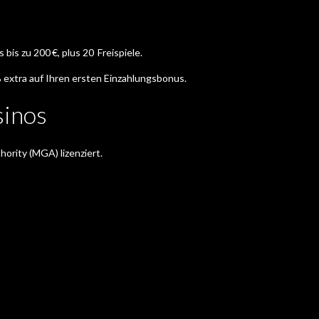
s zu 200 €, plus 20 Freispiele.
xtra auf Ihren ersten Einzahlungsbonus.
sinos
ority (MGA) lizenziert.