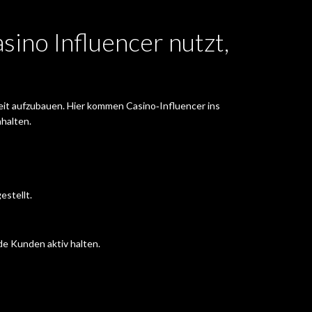
ino Influencer nutzt,
eit aufzubauen. Hier kommen Casino‑Influencer ins
halten.
stellt.
e Kunden aktiv halten.