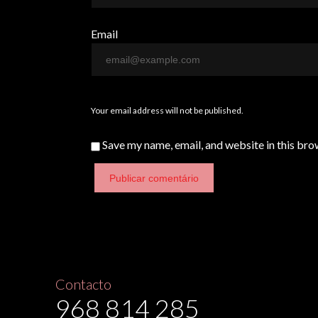
Email
Your email address will not be published.
Save my name, email, and website in this bro
Contacto
968 814 285