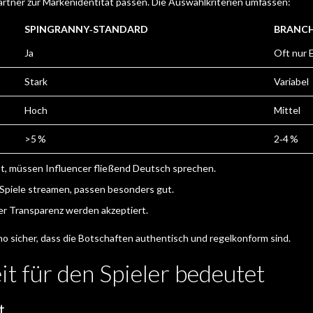
artner zur Markenidentität passen. Die Auswahlkriterien umfassen:
SPINGRANNY‑STANDARD
BRANC
Ja
Oft nur 
Stark
Variabel
Hoch
Mittel
>5 %
2‑4 %
t, müssen Influencer fließend Deutsch sprechen.
r‑Spiele streamen, passen besonders gut.
er Transparenz werden akzeptiert.
o sicher, dass die Botschaften authentisch und regelkonform sind.
 für den Spieler bedeutet
t