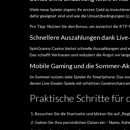
Viele neue Spieler zögern, ihr erstes Geld zu investier
dafür geeignet sind und wie die Umsatzbedingungen (z.
Pro Tipp: Nutzen Sie den Bonus, um zunächst die RTP‑W
Schnellere Auszahlungen dank Live
SpinGranny Casino bietet schnelle Auszahlungen und ein
Das schafft Vertrauen und reduziert die Angst vor lang
Mobile Gaming und die Sommer‑Ak
Im Sommer nutzen viele Spieler ihr Smartphone. Das mo
denen Live‑Dealer‑Spiele mit erhöhten Gewinnchance
Praktische Schritte für
Besuchen Sie die Startseite und klicken Sie auf „Regi
Geben Sie Ihre persönlichen Daten ein – Name, Adres