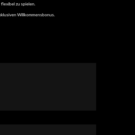
lexibel zu spielen.
exklusiven Willkommensbonus.