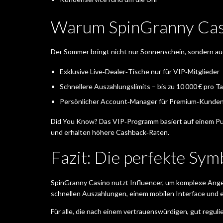
Warum SpinGranny Casi
Der Sommer bringt nicht nur Sonnenschein, sondern au
Exklusive Live‑Dealer‑Tische nur für VIP‑Mitglieder
Schnellere Auszahlungslimits – bis zu 10 000 € pro T
Persönlicher Account‑Manager für Premium‑Kunde
Did You Know? Das VIP‑Programm basiert auf einem Punk
und erhalten höhere Cashback‑Raten.
Fazit: Die perfekte Sym
SpinGranny Casino nutzt Influencer, um komplexe Angeb
schnellen Auszahlungen, einem mobilen Interface und
Für alle, die nach einem vertrauenswürdigen, gut regu