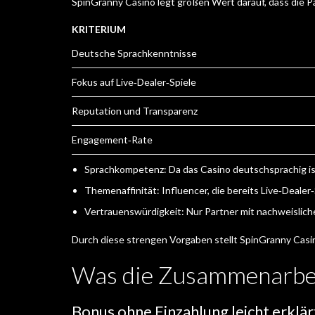
SpinGranny Casino legt großen Wert darauf, dass die P
KRITERIUM
Deutsche Sprachkenntnisse
Fokus auf Live‑Dealer‑Spiele
Reputation und Transparenz
Engagement‑Rate
Sprachkompetenz: Da das Casino deutschsprachig is
Themenaffinität: Influencer, die bereits Live‑Deale
Vertrauenswürdigkeit: Nur Partner mit nachweislich
Durch diese strengen Vorgaben stellt SpinGranny Casin
Was die Zusammenarbeit
Bonus ohne Einzahlung leicht erklär