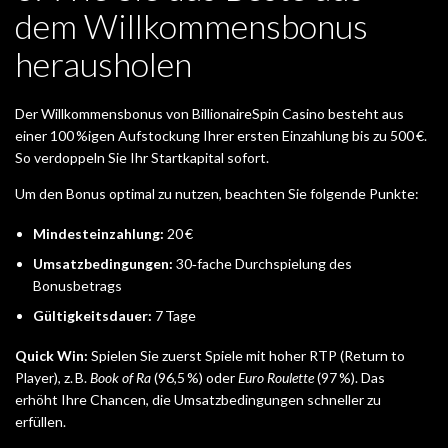
dem Willkommensbonus
herausholen
Der Willkommensbonus von BillionaireSpin Casino besteht aus
einer 100 %igen Aufstockung Ihrer ersten Einzahlung bis zu 500 €.
So verdoppeln Sie Ihr Startkapital sofort.
Um den Bonus optimal zu nutzen, beachten Sie folgende Punkte:
Mindesteinzahlung:
20 €
Umsatzbedingungen:
30‑fache Durchspielung des
Bonusbetrags
Gültigkeitsdauer:
7 Tage
Quick Win:
Spielen Sie zuerst Spiele mit hoher RTP (Return to
Player), z. B.
Book of Ra
(96,5 %) oder
Euro Roulette
(97 %). Das
erhöht Ihre Chancen, die Umsatzbedingungen schneller zu
erfüllen.