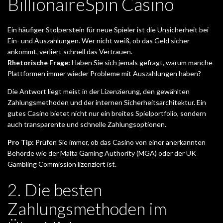
BillionaireSpin Casino
Ein häufiger Stolperstein für neue Spieler ist die Unsicherheit bei
Ein- und Auszahlungen. Wer nicht weiß, ob das Geld sicher
ankommt, verliert schnell das Vertrauen.
Rhetorische Frage:
Haben Sie sich jemals gefragt, warum manche
Plattformen immer wieder Probleme mit Auszahlungen haben?
Die Antwort liegt meist in der Lizenzierung, den gewählten
Zahlungsmethoden und der internen Sicherheitsarchitektur. Ein
gutes Casino bietet nicht nur ein breites Spielportfolio, sondern
auch transparente und schnelle Zahlungsoptionen.
Pro Tip:
Prüfen Sie immer, ob das Casino von einer anerkannten
Behörde wie der Malta Gaming Authority (MGA) oder der UK
Gambling Commission lizenziert ist.
2. Die besten
Zahlungsmethoden im