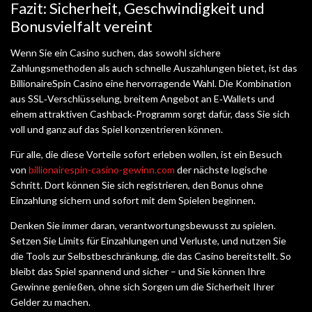
Fazit: Sicherheit, Geschwindigkeit und
Bonusvielfalt vereint
Wenn Sie ein Casino suchen, das sowohl sichere
Zahlungsmethoden als auch schnelle Auszahlungen bietet, ist das
BillionaireSpin Casino eine hervorragende Wahl. Die Kombination
aus SSL‑Verschlüsselung, breitem Angebot an E‑Wallets und
einem attraktiven Cashback‑Programm sorgt dafür, dass Sie sich
voll und ganz auf das Spiel konzentrieren können.
Für alle, die diese Vorteile sofort erleben wollen, ist ein Besuch
von
billionairespin-casino-gewinn.com
der nächste logische
Schritt. Dort können Sie sich registrieren, den Bonus ohne
Einzahlung sichern und sofort mit dem Spielen beginnen.
Denken Sie immer daran, verantwortungsbewusst zu spielen.
Setzen Sie Limits für Einzahlungen und Verluste, und nutzen Sie
die Tools zur Selbstbeschränkung, die das Casino bereitstellt. So
bleibt das Spiel spannend und sicher – und Sie können Ihre
Gewinne genießen, ohne sich Sorgen um die Sicherheit Ihrer
Gelder zu machen.