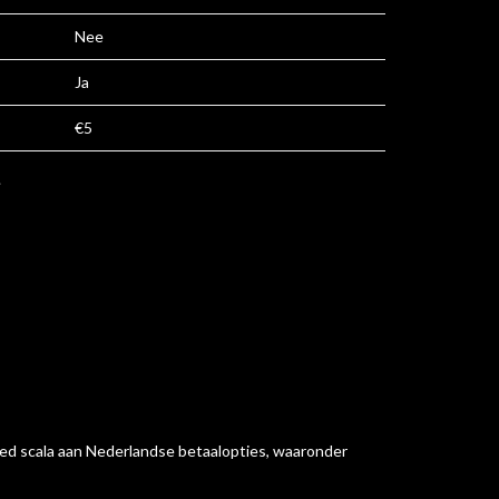
Nee
Ja
€5
.
reed scala aan Nederlandse betaalopties, waaronder