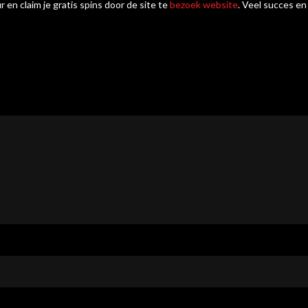
 en claim je gratis spins door de site te
bezoek website
. Veel succes e