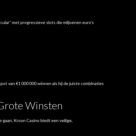
cular” met progressieve slots die miljoenen euro’s
pot van €1 000 000 winnen als hij de juiste combinaties
 Grote Winsten
te gaan. Kroon Casino biedt een veilige,