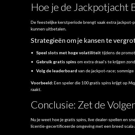
Hoe je de Jackpotjacht
De feestelijke kerstperiode brengt vaak extra jackpot‑p
kunnen uitbetalen.
Strategieën om je kansen te vergro
Speel slots met hoge volatiliteit
tijdens de promoti
Gebruik gratis spins
om extra draai’s te krijgen zond
Volg de leaderboard
van de jackpot‑race; sommige 
Voorbeeld:
Een speler die 100 gratis spins krijgt op
Meg
raakt.
Conclusie: Zet de Volge
Nu je weet hoe je gratis spins, live dealer‑spellen en sn
licentie‑gecertificeerde omgeving met een breed scala 