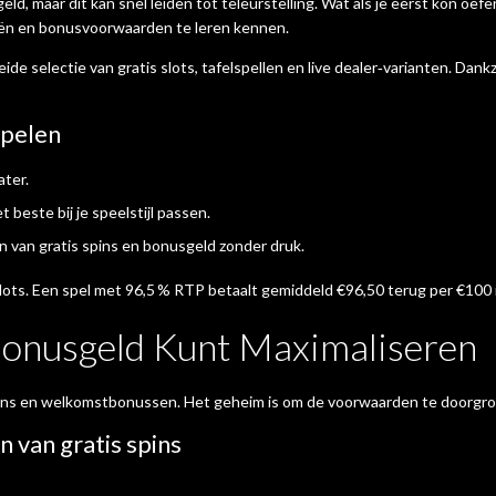
d, maar dit kan snel leiden tot teleurstelling. Wat als je eerst kon oefe
eën en bonusvoorwaarden te leren kennen.
ide selectie van gratis slots, tafelspellen en live dealer‑varianten. Dan
spelen
ater.
t beste bij je speelstijl passen.
n van gratis spins en bonusgeld zonder druk.
ots. Een spel met 96,5 % RTP betaalt gemiddeld €96,50 terug per €100 i
 Bonusgeld Kunt Maximaliseren
pins en welkomstbonussen. Het geheim is om de voorwaarden te doorgron
n van gratis spins