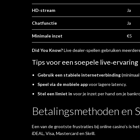
HD‑stream
Ja
Chatfunctie
Ja
Minimale inzet
€5
Did You Know?
Live dealer‑spellen gebruiken meerdere
Tips voor een soepele live‑ervaring
Gebruik een stabiele internetverbinding
(minimaal
Speel via de mobiele app
voor lagere latency.
Stel een limiet in
voor je inzet per hand om je bankr
Betalingsmethoden en S
Een van de grootste frustraties bij online casino’s is
iDEAL, Visa, Mastercard en Skrill.