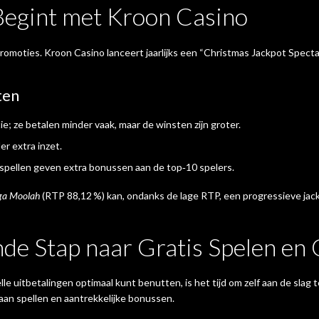
 Begint met Kroon Casino
romoties. Kroon Casino lanceert jaarlijks een “Christmas Jackpot Specta
ten
e; ze betalen minder vaak, maar de winsten zijn groter.
er extra inzet.
spellen geven extra bonussen aan de top‑10 spelers.
a Moolah
(RTP 88,12 %) kan, ondanks de lage RTP, een progressieve jack
nde Stap naar Gratis Spelen en
elle uitbetalingen optimaal kunt benutten, is het tijd om zelf aan de slag 
aan spellen en aantrekkelijke bonussen.