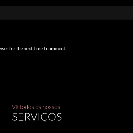
wser for the next time I comment.
Vê todos os nossos
SERVIÇOS