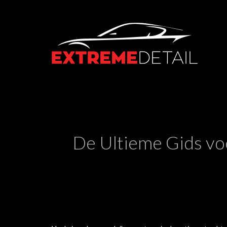
De Ultieme Gids voo