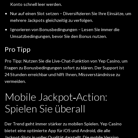
Konto schnell leer werden.
Nur auf einen Slot setzen – Diversifizieren Sie Ihre Einsätze, um
mehrere Jackpots gleichzeitig zu verfolgen.
Ignorieren von Bonusbedingungen – Lesen Sie immer die
Umsatzbedingungen, bevor Sie den Bonus nutzen.
Pro Tipp
Pro Tipp: Nutzen Sie die Live‑Chat‑Funktion von Yep Casino, um
Fragen zu Bonusbedingungen sofort zu klären. Der Support ist
24 Stunden erreichbar und hilft Ihnen, Missverständnisse zu
vermeiden.
Mobile Jackpot‑Action:
Spielen Sie überall
Der Trend geht immer stärker zu mobilen Spielen. Yep Casino
bietet eine optimierte App für iOS und Android, die alle
Jackpot‑Slots in voller Qualität darstellt. Die mobile Version