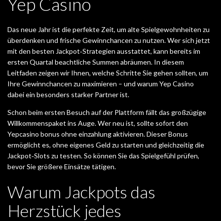
Yep Casino
Das neue Jahr ist die perfekte Zeit, um alte Spielgewohnheiten zu
überdenken und frische Gewinnchancen zu nutzen. Wer sich jetzt
mit den besten Jackpot‑Strategien ausstattet, kann bereits im
ersten Quartal beachtliche Summen abräumen. In diesem
Leitfaden zeigen wir Ihnen, welche Schritte Sie gehen sollten, um
Ihre Gewinnchancen zu maximieren – und warum Yep Casino
dabei ein besonders starker Partner ist.
Schon beim ersten Besuch auf der Plattform fällt das großzügige
Willkommenspaket ins Auge. Wer neu ist, sollte sofort den
Yepcasino bonus ohne einzahlung aktivieren. Dieser Bonus
ermöglicht es, ohne eigenes Geld zu starten und gleichzeitig die
Jackpot‑Slots zu testen. So können Sie das Spielgefühl prüfen,
bevor Sie größere Einsätze tätigen.
Warum Jackpots das
Herzstück jedes