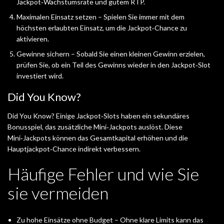
Jackpot‑Wachstumsrate und gutem RTP.
Maximalen Einsatz setzen – Spielen Sie immer mit dem
höchsten erlaubten Einsatz, um die Jackpot‑Chance zu
aktivieren.
Gewinne sichern – Sobald Sie einen kleinen Gewinn erzielen,
prüfen Sie, ob ein Teil des Gewinns wieder in den Jackpot‑Slot
investiert wird.
Did You Know?
Did You Know? Einige Jackpot‑Slots haben ein sekundäres
Bonusspiel, das zusätzliche Mini‑Jackpots auslöst. Diese
Mini‑Jackpots können das Gesamtkapital erhöhen und die
Hauptjackpot‑Chance indirekt verbessern.
Häufige Fehler und wie Sie
sie vermeiden
Zu hohe Einsätze ohne Budget – Ohne klare Limits kann das