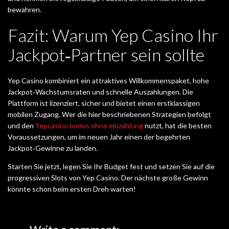
bewahren.
Fazit: Warum Yep Casino Ihr
Jackpot‑Partner sein sollte
Yep Casino kombiniert ein attraktives Willkommenspaket, hohe
Jackpot‑Wachstumsraten und schnelle Auszahlungen. Die
Plattform ist lizenziert, sicher und bietet einen erstklassigen
mobilen Zugang. Wer die hier beschriebenen Strategien befolgt
und den
Yepcasino bonus ohne einzahlung
nutzt, hat die besten
Voraussetzungen, um im neuen Jahr einen der begehrten
Jackpot‑Gewinne zu landen.
Starten Sie jetzt, legen Sie Ihr Budget fest und setzen Sie auf die
progressiven Slots von Yep Casino. Der nächste große Gewinn
könnte schon beim ersten Dreh warten!