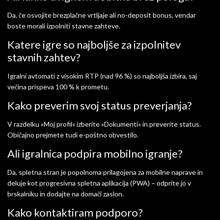
Da, če osvojite brezplačne vrtljaje ali no-deposit bonus, vendar
boste morali izpolniti stavne zahteve.
Katere igre so najboljše za izpolnitev
stavnih zahtev?
Igralni avtomati z visokim RTP (nad 96 %) so najboljša izbira, saj
večina prispeva 100 % k prometu.
Kako preverim svoj status preverjanja?
V razdelku »Moj profil« izberite »Dokumenti« in preverite status.
Običajno prejmete tudi e-poštno obvestilo.
Ali igralnica podpira mobilno igranje?
Da, spletna stran je popolnoma prilagojena za mobilne naprave in
deluje kot progresivna spletna aplikacija (PWA) – odprite jo v
brskalniku in dodajte na domači zaslon.
Kako kontaktiram podporo?