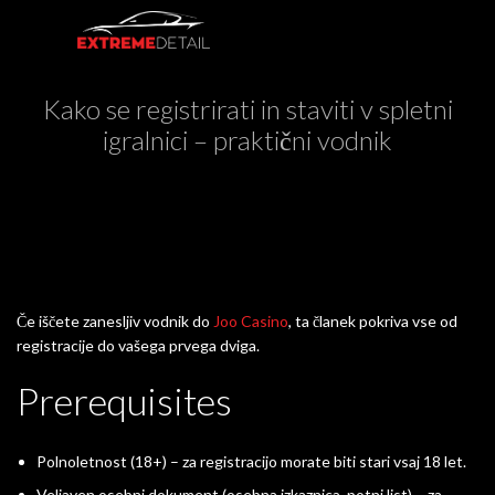
Kako se registrirati in staviti v spletni
igralnici – praktični vodnik


Če iščete zanesljiv vodnik do
Joo Casino
, ta članek pokriva vse od
registracije do vašega prvega dviga.
Prerequisites
Polnoletnost (18+) – za registracijo morate biti stari vsaj 18 let.
Veljaven osebni dokument (osebna izkaznica, potni list) – za