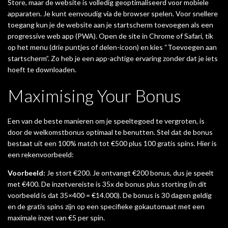
Store, maar de website is volledig geoptimaliseerd voor mobiele
apparaten. Je kunt eenvoudig via de browser spelen. Voor snellere
toegang kun je de website aan je startscherm toevoegen als een
progressive web app (PWA). Open de site in Chrome of Safari, tik
op het menu (drie puntjes of delen-icoon) en kies “Toevoegen aan
startscherm”. Zo heb je een app-achtige ervaring zonder dat je iets
hoeft te downloaden.
Maximising Your Bonus
Een van de beste manieren om je speeltegoed te vergroten, is
door de welkomstbonus optimaal te benutten. Stel dat de bonus
bestaat uit een 100% match tot €500 plus 100 gratis spins. Hier is
een rekenvoorbeeld:
Voorbeeld:
Je stort €200. Je ontvangt €200 bonus, dus je speelt
met €400. De inzetvereiste is 35x de bonus plus storting (in dit
voorbeeld is dat 35×400 = €14.000). De bonus is 30 dagen geldig
en de gratis spins zijn op een specifieke gokautomaat met een
maximale inzet van €5 per spin.