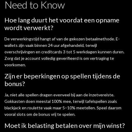
Need to Know
Hoe lang duurt het voordat een opname
wordt verwerkt?
De verwerkingstijd hangt af van de gekozen betaalmethode. E-
wallets zijn vaak binnen 24 uur afgehandeld, terwijl
overschrijvingen en creditcards 3 tot 5 werkdagen kunnen duren.
Zorg dat je account volledig geverifieerd is om vertraging te
voorkomen.
Zijn er beperkingen op spellen tijdens de
bonus?
Ja, niet alle spellen dragen evenveel bij aan de inzetvereiste.
Gokkasten doen meestal 100% mee, terwijl tafelspellen zoals
blackjack en roulette vaak maar 5–10% meetellen. Speel daarom
vooral slots om de bonus vrij te spelen.
Moet ik belasting betalen over mijn winst?