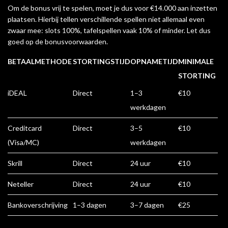
Om de bonus vrij te spelen, moet je dus voor €14.000 aan inzetten
plaatsen. Hierbij tellen verschillende spellen niet allemaal even
zwaar mee: slots 100%, tafelspellen vaak 10% of minder. Let dus
goed op de bonusvoorwaarden.
BETAALMETHODE
STORTINGSTIJD
OPNAMETIJD
MINIMALE
STORTING
iDEAL
Direct
1–3
€10
werkdagen
Creditcard
Direct
3–5
€10
(Visa/MC)
werkdagen
Skrill
Direct
24 uur
€10
Neteller
Direct
24 uur
€10
Bankoverschrijving
1–3 dagen
3–7 dagen
€25