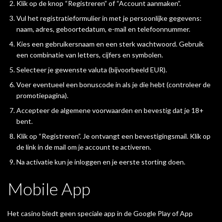
Klik op de knop “Registreren” of “Account aanmaken”.
Vul het registratieformulier in met je persoonlijke gegevens:
naam, adres, geboortedatum, e-mail en telefoonnummer.
Kies een gebruikersnaam en een sterk wachtwoord. Gebruik
een combinatie van letters, cijfers en symbolen.
Selecteer je gewenste valuta (bijvoorbeeld EUR).
Voer eventueel een bonuscode in als je die hebt (controleer de
promotiepagina).
Accepteer de algemene voorwaarden en bevestig dat je 18+
bent.
Klik op “Registreren”. Je ontvangt een bevestigingsmail. Klik op
de link in de mail om je account te activeren.
Na activatie kun je inloggen en je eerste storting doen.
Mobile App
Het casino biedt geen speciale app in de Google Play of App