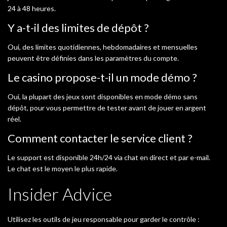
24 à 48 heures.
Y a-t-il des limites de dépôt ?
Oui, des limites quotidiennes, hebdomadaires et mensuelles
peuvent être définies dans les paramètres du compte.
Le casino propose-t-il un mode démo ?
Oui, la plupart des jeux sont disponibles en mode démo sans
dépôt, pour vous permettre de tester avant de jouer en argent
réel.
Comment contacter le service client ?
Le support est disponible 24h/24 via chat en direct et par e-mail.
Le chat est le moyen le plus rapide.
Insider Advice
Utilisez les outils de jeu responsable pour garder le contrôle :