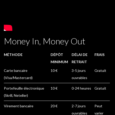
Money In, Money Out
MÉTHODE
DÉPÔT
DÉLAI DE
FRAIS
MINIMUM
RETRAIT
Carte bancaire
10 €
3-5 jours
Gratuit
(Visa/Mastercard)
ouvrables
Portefeuille électronique
10 €
0-24 heures
Gratuit
(Skrill, Neteller)
Virement bancaire
20 €
2-7 jours
Peut
ouvrables
varier