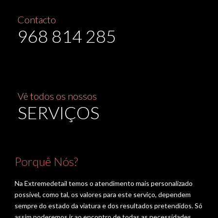
Contacto
968 814 285
Vê todos os nossos
SERVIÇOS
Porquê Nós?
Na Extremedetail temos o atendimento mais personalizado
possível, como tal, os valores para este serviço, dependem
sempre do estado da viatura e dos resultados pretendidos. Só
assim poderemos ir ao encontro de todas as necessidades