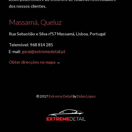
dos nossos clientes.
Massamá, Queluz
Rua Sebastião e Silva nº57 Massamá, Lisboa, Portugal
Telemóvel: 968 814 285
E-mail:
geral@extremedetail.pt
Obter direcções no mapa
→
© 2017
Extreme Detail
by
Dylan Lopes