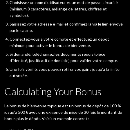
Choisissez un nom d’utilisateur et un mot de passe sécurisé
(minimum 8 caractères, mélange de lettres, chiffres et
symboles).
Saisissez votre adresse e-mail et confirmez-la via le lien envoyé
par le casino.
Connectez-vous à votre compte et effectuez un dépôt
minimum pour activer le bonus de bienvenue.
Si demandé, téléchargez les documents requis (pièce
d’identité, justificatif de domicile) pour valider votre compte.
Une fois vérifié, vous pouvez retirer vos gains jusqu’à la limite
autorisée.
Calculating Your Bonus
Le bonus de bienvenue typique est un bonus de dépôt de 100 %
jusqu’à 500 € avec une exigence de mise de 30 fois le montant du
bonus plus le dépôt. Voici un exemple concret :