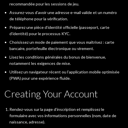
recommandée pour les sessions de jeu.
Assurez-vous d’avoir une adresse e-mail valide et un numéro
de téléphone pour la vérification.
Préparez une pièce d’identité officielle (passeport, carte
d’identité) pour le processus KYC.
Choisissez un mode de paiement que vous maîtrisez : carte
bancaire, portefeuille électronique ou virement.
Lisez les conditions générales du bonus de bienvenue,
notamment les exigences de mise.
Utilisez un navigateur récent ou l’application mobile optimisée
(PWA) pour une expérience fluide.
Creating Your Account
Rendez-vous sur la page d’inscription et remplissez le
formulaire avec vos informations personnelles (nom, date de
naissance, adresse).