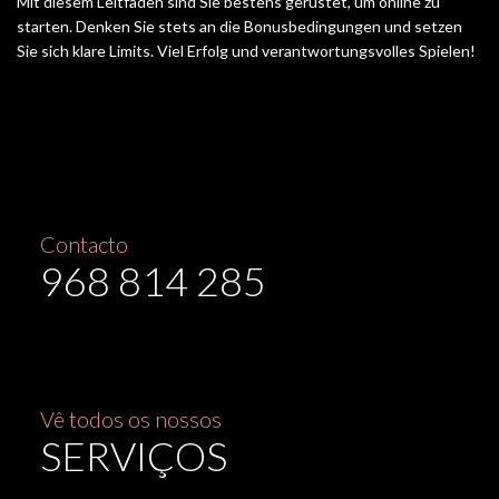
Mit diesem Leitfaden sind Sie bestens gerüstet, um online zu
starten. Denken Sie stets an die Bonusbedingungen und setzen
Sie sich klare Limits. Viel Erfolg und verantwortungsvolles Spielen!
Contacto
968 814 285
Vê todos os nossos
SERVIÇOS