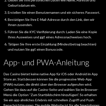
Geben Sie Ihre persönlichen Daten wie Name, Adresse und
Geburtsdatum ein.
Erstellen Sie einen Benutzernamen und ein sicheres Passwort.
Bestätigen Sie Ihre E-Mail-Adresse durch den Link, den wir
Ihnen zusenden.
Führen Sie die KYC-Verifizierung durch: Laden Sie eine Kopie
Ihres Ausweises und ggf. eines Adressnachweises hoch.
Tätigen Sie Ihre erste Einzahlung (Mindestbetrag beachten)
und nutzen Sie ggf. einen Bonuscode.
App- und PWA-Anleitung
Das Casino bietet keine native App für iOS oder Android im App
Store an. Stattdessen können Sie die progressive Web-App
(PWA) nutzen, die direkt über den Browser aufgerufen wird.
Gehen Sie dazu auf die Casino-Seite und wählen Sie im Browser-
Menü die Option “Zum Startbildschirm hinzufügen”. So erhalten
Sie ein app-ähnliches Erlebnis mit schnellem Zugriff und Push-
Benachrichtigungen. Die mobile Website ist für alle Smartphones