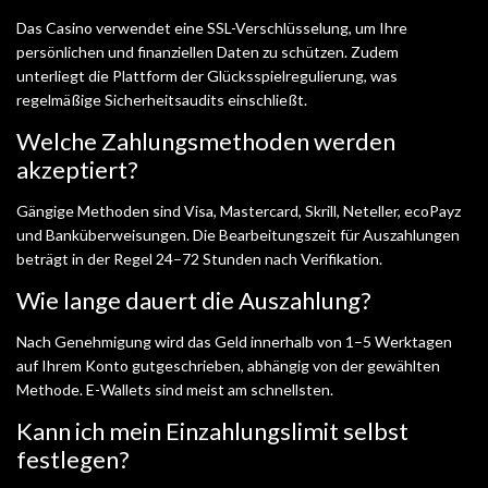
Das Casino verwendet eine SSL-Verschlüsselung, um Ihre
persönlichen und finanziellen Daten zu schützen. Zudem
unterliegt die Plattform der Glücksspielregulierung, was
regelmäßige Sicherheitsaudits einschließt.
Welche Zahlungsmethoden werden
akzeptiert?
Gängige Methoden sind Visa, Mastercard, Skrill, Neteller, ecoPayz
und Banküberweisungen. Die Bearbeitungszeit für Auszahlungen
beträgt in der Regel 24–72 Stunden nach Verifikation.
Wie lange dauert die Auszahlung?
Nach Genehmigung wird das Geld innerhalb von 1–5 Werktagen
auf Ihrem Konto gutgeschrieben, abhängig von der gewählten
Methode. E-Wallets sind meist am schnellsten.
Kann ich mein Einzahlungslimit selbst
festlegen?